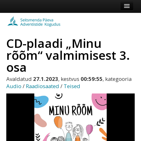
Esileht
Kogudus
CD-plaadi „Minu
Koduleht
rõõm“ valmimisest 3.
Vaata veel
osa
Logi sisse või registreeru
Avaldatud
27.1.2023
, kestvus
00:59:55
, kategooria
Audio
/
Raadiosaated
/
Teised
Play