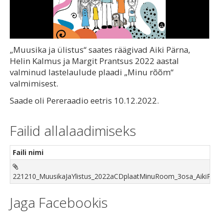
Video
„Muusika ja ülistus“ saates räägivad Aiki Pärna,
Helin Kalmus ja Margit Prantsus 2022 aastal
valminud lastelaulude plaadi „Minu rõõm“
valmimisest.
Saade oli Pereraadio eetris 10.12.2022.
Failid allalaadimiseks
Faili nimi
221210_MuusikaJaYlistus_2022aCDplaatMinuRoom_3osa_AikiPar
Jaga Facebookis