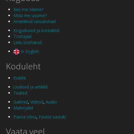
Kes me oleme?
Mida me usume?
Ametlikud seisukohad
Kogudused ja kontaktid
Töötajad
Liidu tööharud
In English
Koduleht
Esileht
Uudised ja artiklid
Teated
Galeriid
,
Videod
,
Audio
Materjalid
Päeva sõna
,
Pastor vastab
Vaata veel