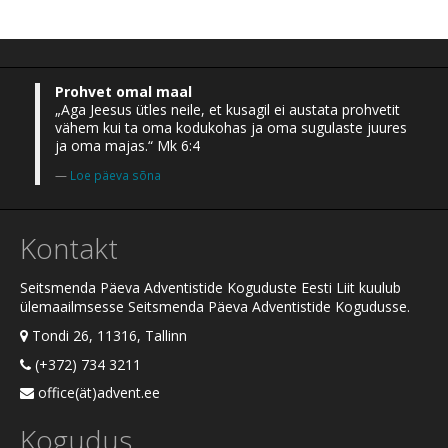
Prohvet omal maal
„Aga Jeesus ütles neile, et kusagil ei austata prohvetit
vähem kui ta oma kodukohas ja oma sugulaste juures
ja oma majas.“ Mk 6:4
Loe päeva sõna
Kontakt
Seitsmenda Päeva Adventistide Koguduste Eesti Liit kuulub
ülemaailmsesse Seitsmenda Päeva Adventistide Kogudusse.
Tondi 26, 11316, Tallinn
(+372) 734 3211
office(ät)advent.ee
Kogudus