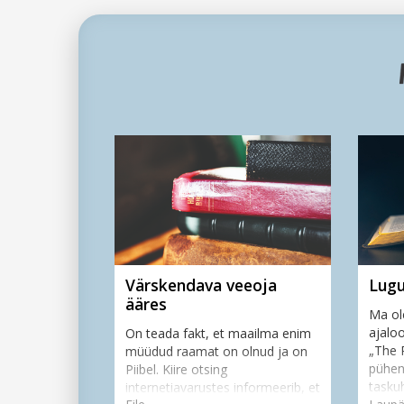
Daniel M
Värskendava veeoja
Lugu
ääres
Ma ol
ajalo
On teada fakt, et maailma enim
„The R
müüdud raamat on olnud ja on
pühen
Piibel. Kiire otsing
taskuh
internetiavarustes informeerib, et