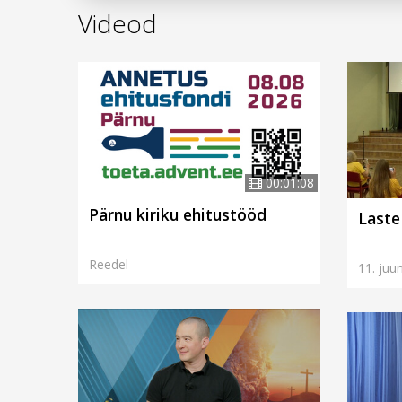
Videod
00:01:08
Pärnu kiriku ehitustööd
Laste
Reedel
11. juun