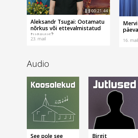
00:21:44
Aleksandr Tsugai: Ootamatu
Mervi
nõrkus või ettevalmistatud
päeva
tugevus?
23. mail
16. mai
Audio
See pole see
Birgit