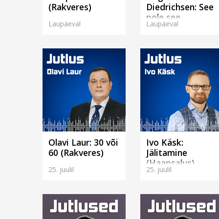
(Rakveres)
Diedrichsen: See
pole see
Laupäeval
Laupäeval
(Rakveres)
Olavi Laur: 30 või
Ivo Käsk:
60 (Rakveres)
Jälitamine
(Haapsalus)
25. juulil
25. juulil