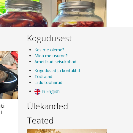
Kogudusest
Kes me oleme?
Mida me usume?
Ametlikud seisukohad
Kogudused ja kontaktid
Töötajad
Liidu tööharud
In English
Ülekanded
iti
i
Teated