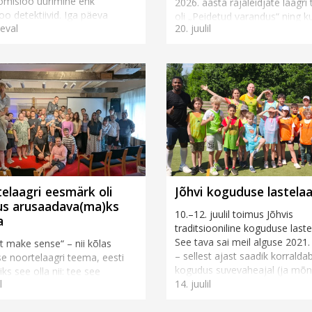
loomisloo uurimine ehk
2026. aasta rajaleidjate laagr
oo detektiivid. Iga päeva
oli „Peidetud varandus“ ning ku
eval
20. juulil
unnis uurisime ühte osa.
juulil sai rajaleidjate lipp heisa
l päeval käsitlesim...
hümn lauldud, jagasid laagri
korraldajad Jaanus-Janari ja Kri
Kogerman kõig...
elaagri eesmärk oli
Jõhvi koguduse lastela
lus arusaadava(ma)ks
10.–12. juulil toimus Jõhvis
a
traditsiooniline koguduse laste
See tava sai meil alguse 2021.
t make sense“ – nii kõlas
– sellest ajast saadik korralda
e noortelaagri teema, eesti
kogudus suvevaheajal (ja mõn
iks see olla nii: tee see
l
14. juulil
ka muul vahea...
seks, muuda see
slikuks. Laagri peakõneleja