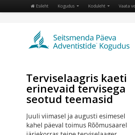
Esileht
Kogudus
Koduleht
Vaata v
Terviselaagris kaeti
erinevaid tervisega
seotud teemasid
Juuli viimasel ja augusti esimesel
kahel päeval toimus Rõõmusaarel
järjekorras teine terviselaager.