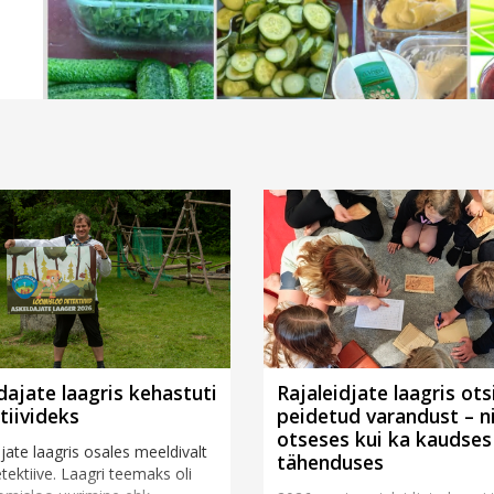
dajate laagris kehastuti
Rajaleidjate laagris ots
tiivideks
peidetud varandust – ni
otseses kui ka kaudses
jate laagris osales meeldivalt
tähenduses
etektiive. Laagri teemaks oli