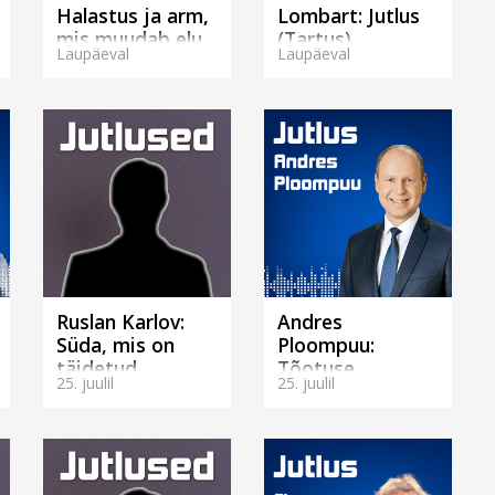
Halastus ja arm,
Lombart: Jutlus
mis muudab elu.
(Tartus)
Laupäeval
Laupäeval
(Tallinnas)
Ruslan Karlov:
Andres
Süda, mis on
Ploompuu:
täidetud
Tõotuse
25. juulil
25. juulil
missiooniga.
kaaspärijad
(Tallinnas)
(Tartus)