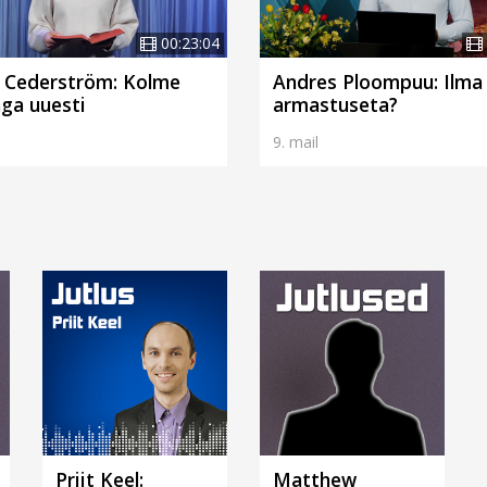
00:23:04
 Cederström: Kolme
Andres Ploompuu: Ilma
ga uuesti
armastuseta?
l
9. mail
Priit Keel:
Matthew