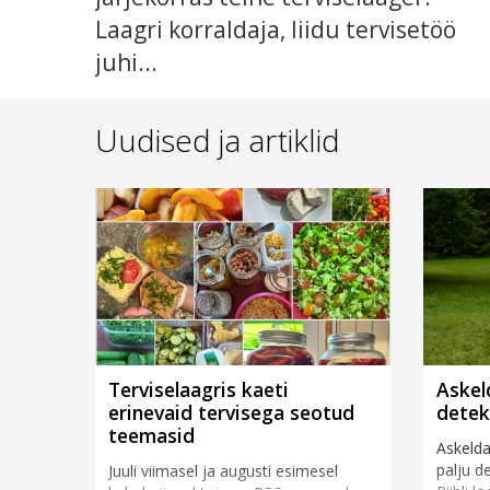
Laagri korraldaja, liidu tervisetöö
juhi...
Uudised ja artiklid
Terviselaagris kaeti
Askel
erinevaid tervisega seotud
detek
teemasid
Askelda
palju d
Juuli viimasel ja augusti esimesel