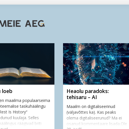
ederi sõnul: selle l...
 loeb
Heaolu paradoks:
tehisaru – AI
en maailma populaarseima
oteemalise taskuhäälingu
Maailm on digitaliseerinud
est Is History“
(väljavõttes ka). Kas peaks
dunud kuulaja. Selles
olema digitaliseerunud? Ma ei
äälingus räägivad briti
osanud kommentaare lisada.Ole