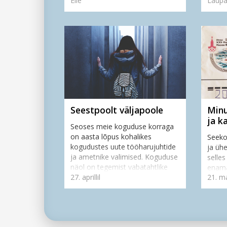
Eile
Laupä
ajalo
alates Johannes Gutenbergi
Domin
trükipressi leiutamisest 1995.
aastani oli Piiblit mü...
Seestpoolt väljapoole
Minu
ja k
Seoses meie koguduse korraga
on aasta lõpus kohalikes
Seeko
kogudustes uute tööharujuhtide
ja üh
ja ametnike valimised. Koguduse
selles
näol on tegemist vabatahtlike
enama
27. aprillil
21. ma
grupiga, kes jagavad isekeskis
kirjut
tööülesandeid n...
ning m
postka