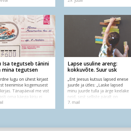
eval
29. juulil
olased Tom Holland ja
sa vana või noor – ma usun, et ei
ic Sandbrook kõik...
ole ühtegi inimest, kes ei oleks
osalenud ves...
 Isa tegutseb tänini
Lapse usuline areng:
a mina tegutsen
kokkuvõte. Suur usk
rdne lugu on ühest kirjast
„Ent Jeesus kutsus lapsed enese
est teenimise kogemusest
juurde ja ütles: „Laske lapsed
 kirjas. Tänapäeval me vist
minu juurde tulla ja ärge keelake
sti oma käega kirju ei
neid, sest selliste päralt on
il
7. mail
a ja postiga kirju ei saada
Jumala riik!“ (Luuka 18:16)Lapse
eile tulevad meie päris
usuline areng kulgeb käsikäes...
...