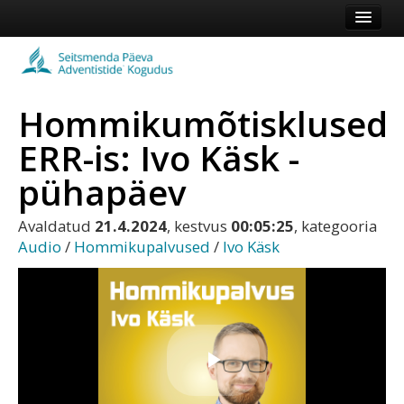
Esileht
Kogudus
Hommikumõtisklused
Koduleht
ERR-is: Ivo Käsk -
Vaata veel
pühapäev
Logi sisse või registreeru
Avaldatud
21.4.2024
, kestvus
00:05:25
, kategooria
Audio
/
Hommikupalvused
/
Ivo Käsk
Play