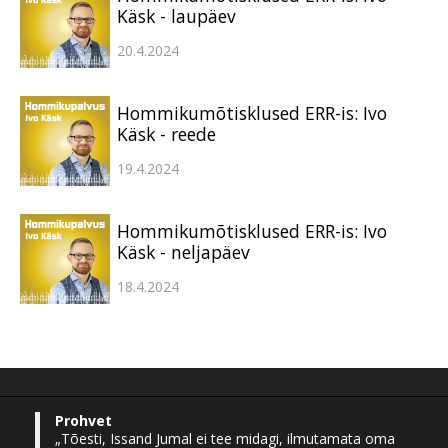
Käsk - laupäev
20.4.2024
Hommikumõtisklused ERR-is: Ivo
Käsk - reede
19.4.2024
Hommikumõtisklused ERR-is: Ivo
Käsk - neljapäev
18.4.2024
Prohvet
„Tõesti, Issand Jumal ei tee midagi, ilmutamata oma