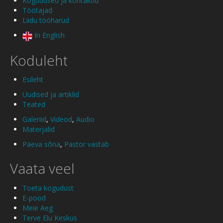
Kogudused ja kontaktid
Töötajad
Liidu tööharud
In English
Koduleht
Esileht
Uudised ja artiklid
Teated
Galeriid
,
Videod
,
Audio
Materjalid
Päeva sõna
,
Pastor vastab
Vaata veel
Toeta kogudust
E-pood
Meie Aeg
Terve Elu Keskus