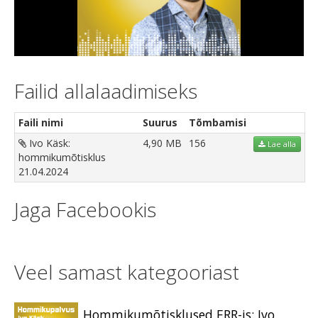
Video
Failid allalaadimiseks
Faili nimi
Suurus
Tõmbamisi
Ivo Käsk:
4,90 MB
156
Lae alla
hommikumõtisklus
21.04.2024
Jaga Facebookis
Veel samast kategooriast
Hommikumõtisklused ERR-is: Ivo