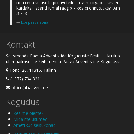
nõu oma sulaseile prohveteile. Lõvi möirgab – kes ei
kardaks? Issand Jumal räägib – kes ei ennustaks?“ Am
3:7–8
Loe päeva sõna
Kontakt
Seitsmenda Päeva Adventistide Koguduste Eesti Liit kuulub
ülemaailmsesse Seitsmenda Päeva Adventistide Kogudusse.
Tondi 26, 11316, Tallinn
(+372) 734 3211
office(ät)advent.ee
Kogudus
Kes me oleme?
Mida me usume?
Ametlikud seisukohad