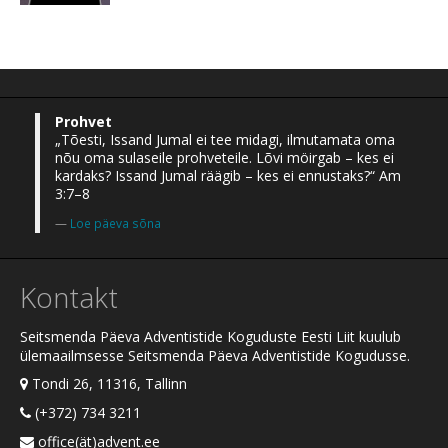
Prohvet
„Tõesti, Issand Jumal ei tee midagi, ilmutamata oma
nõu oma sulaseile prohveteile. Lõvi möirgab – kes ei
kardaks? Issand Jumal räägib – kes ei ennustaks?“ Am
3:7–8
Loe päeva sõna
Kontakt
Seitsmenda Päeva Adventistide Koguduste Eesti Liit kuulub
ülemaailmsesse Seitsmenda Päeva Adventistide Kogudusse.
Tondi 26, 11316, Tallinn
(+372) 734 3211
office(ät)advent.ee