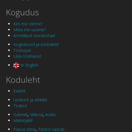
Kogudus
Kes me oleme?
Mida me usume?
Ametlikud seisukohad
Kogudused ja kontaktid
Töötajad
Liidu tööharud
In English
Koduleht
Esileht
Uudised ja artiklid
Teated
Galeriid
,
Videod
,
Audio
Materjalid
Päeva sõna
,
Pastor vastab