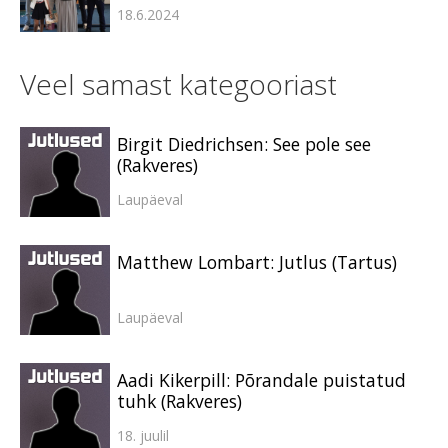
18.6.2024
Veel samast kategooriast
Birgit Diedrichsen: See pole see
(Rakveres)
Laupäeval
Matthew Lombart: Jutlus (Tartus)
Laupäeval
Aadi Kikerpill: Põrandale puistatud
tuhk (Rakveres)
18. juulil