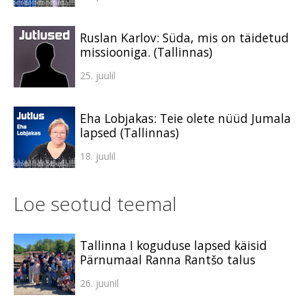
Ruslan Karlov: Süda, mis on täidetud
missiooniga. (Tallinnas)
25. juulil
Eha Lobjakas: Teie olete nüüd Jumala
lapsed (Tallinnas)
18. juulil
Loe seotud teemal
Tallinna I koguduse lapsed käisid
Pärnumaal Ranna Rantšo talus
26. juunil