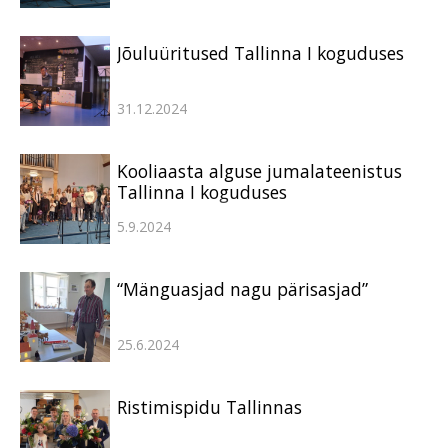
Jõuluüritused Tallinna I koguduses
31.12.2024
Kooliaasta alguse jumalateenistus
Tallinna I koguduses
5.9.2024
“Mänguasjad nagu pärisasjad”
25.6.2024
Ristimispidu Tallinnas