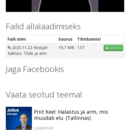
Video
Failid allalaadimiseks
Faili nimi
Suurus
Tõmbamisi
2025.11.22 Kristjan
19,7 MB
137
Lae alla
Kalmus: Tõde ja arm
Jaga Facebookis
Vaata seotud teemal
Priit Keel: Halastus ja arm, mis
muudab elu. (Tallinnas)
Laupäeval