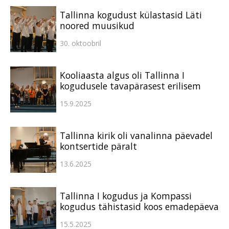
Tallinna kogudust külastasid Läti
noored muusikud
30. oktoobril
Kooliaasta algus oli Tallinna I
kogudusele tavapärasest erilisem
15.9.2025
Tallinna kirik oli vanalinna päevadel
kontsertide päralt
13.6.2025
Tallinna I kogudus ja Kompassi
kogudus tähistasid koos emadepäeva
15.5.2025