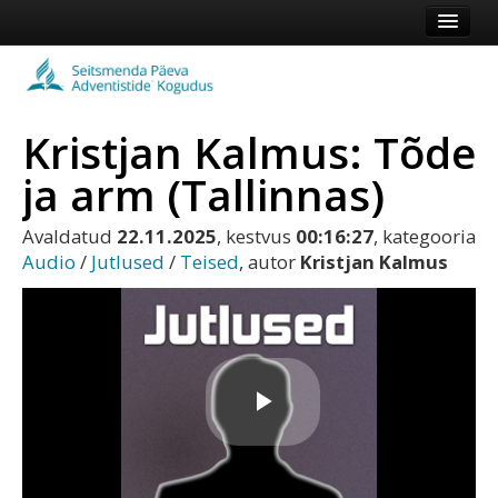
Esileht
Kogudus
Kristjan Kalmus: Tõde
Koduleht
ja arm (Tallinnas)
Vaata veel
Avaldatud
22.11.2025
, kestvus
00:16:27
, kategooria
Logi sisse või registreeru
Audio
/
Jutlused
/
Teised
, autor
Kristjan Kalmus
Play