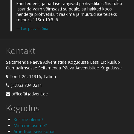
kandled ees, ja nad ise räägivad prohvetlikult. Siis tuleb
Issanda Vaim võimsasti su peale, sa hakkad koos
nendega prohvetlikult rääkima ja muutud ise teiseks
meheks.“ 1Sm 10:5–6
Loe päeva sõna
Kontakt
Seitsmenda Päeva Adventistide Koguduste Eesti Liit kuulub
ülemaailmsesse Seitsmenda Päeva Adventistide Kogudusse.
Tondi 26, 11316, Tallinn
(+372) 734 3211
office(ät)advent.ee
Kogudus
Kes me oleme?
Mida me usume?
Ametlikud seisukohad