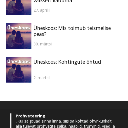
vaikselt kaduma
27. aprillil
Üheskoos: Mis toimub teismelise
peas?
30. märtsil
Üheskoos: Kohtingute õhtud
2. märtsil
Prohveteering
„Kui sa jõuad sinna linna, siis sa kohtad ohvrikünkalt
alla tulevat prohvetite salka, naablid, trummid, viled ja