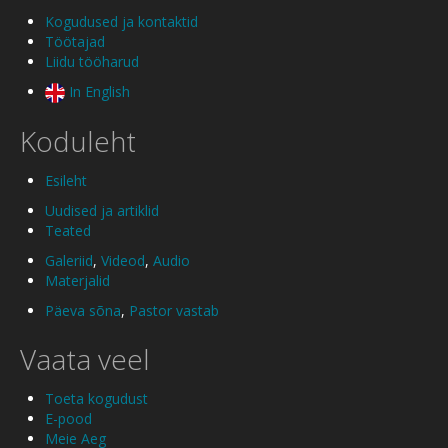
Kogudused ja kontaktid
Töötajad
Liidu tööharud
In English
Koduleht
Esileht
Uudised ja artiklid
Teated
Galeriid
,
Videod
,
Audio
Materjalid
Päeva sõna
,
Pastor vastab
Vaata veel
Toeta kogudust
E-pood
Meie Aeg