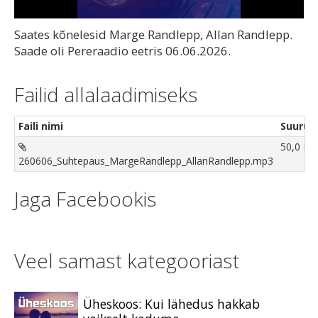
Video
Saates kõnelesid Marge Randlepp, Allan Randlepp.
Saade oli Pereraadio eetris 06.06.2026.
Failid allalaadimiseks
Faili nimi
Suurus
50,0 M
260606_Suhtepaus_MargeRandlepp_AllanRandlepp.mp3
Jaga Facebookis
Veel samast kategooriast
Üheskoos: Kui lähedus hakkab