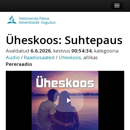
Esileht
Kogudus
Üheskoos: Suhtepaus
Koduleht
Vaata veel
Avaldatud
6.6.2026
, kestvus
00:54:34
, kategooria
Audio
/
Raadiosaated
/
Üheskoos
, allikas
Pereraadio
Logi sisse või registreeru
Play