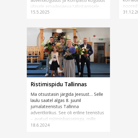
adventkogudus ja Kompassi kogudus
noored 
ühisele emadepäeva tähistamisele,
15.5.2025
31.12.2
Kehra K
mis on aastate jooksul kujunenud
ööpäeva
kauniks ja südamlikuks traditsiooniks.
Juba...
Ristimispidu Tallinnas
Ma otsustasin järgida Jeesust… Selle
laulu saatel algas 8. juunil
jumalateenistus Tallinna
adventkirikus. See oli eriline teenistus
– avatud ristimisbasseiniga, mille
18.6.2024
ä&au...