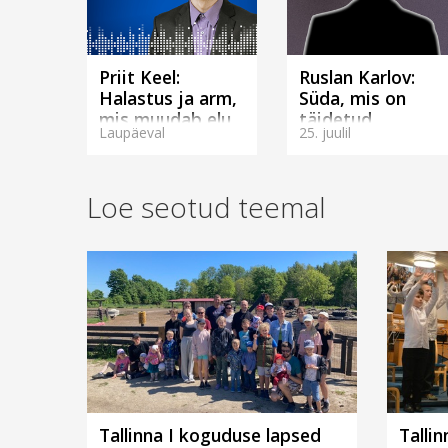
Priit Keel:
Ruslan Karlov:
Halastus ja arm,
Süda, mis on
mis muudab elu.
täidetud
Laupäeval
25. juulil
(Tallinnas)
missiooniga.
(Tallinnas)
Loe seotud teemal
Tallinna I koguduse lapsed
Talli