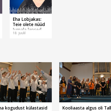
Eha Lobjakas:
Teie olete nüüd
Jumala lapsed
18. juulil
(Tallinnas)
nna kogudust külastasid
Kooliaasta algus oli Tall