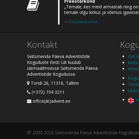
Preesterkond
„Temale, kes meid armastab ning on m
temale olgu kirkus ja võimus igaveses
Loe päeva sõna
Kontakt
Kog
Seitsmenda Päeva Adventistide
Kes 
Koguduste Eesti Liit kuulub
Mida
ülemaailmsesse Seitsmenda Päeva
Ametl
Adventistide Kogudusse.
Kogud
Tondi 26, 11316, Tallinn
Tööt
Liidu
(+372) 734 3211
In
office(ät)advent.ee
© 2000-2026 Seitsmenda Päeva Adventistide Koguduste E