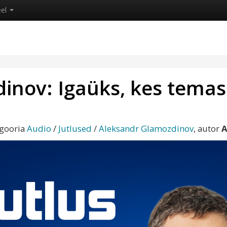
eel
nov: Igaüks, kes temas 
egooria
Audio
/
Jutlused
/
Aleksandr Glamozdinov
, autor
A