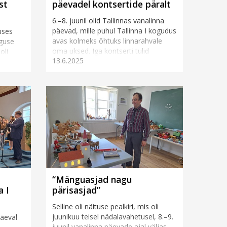
st
päevadel kontsertide päralt
6.–8. juunil olid Tallinnas vanalinna
päevad, mille puhul Tallinna I kogudus
uses
avas kolmeks õhtuks linnarahvale
lguse
oma uksed. Iga kontserti tulid
oli
13.6.2025
kuulama ka mõningad koguduse
a
liikm...
.
“Mänguasjad nagu
a I
pärisasjad”
Selline oli näituse pealkiri, mis oli
juunikuu teisel nädalavahetusel, 8.–9.
päeval
juunil vanalinna päevade ajal väljas