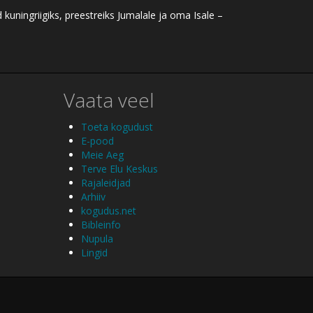
ningriigiks, preestreiks Jumalale ja oma Isale –
Vaata veel
Toeta kogudust
E-pood
Meie Aeg
Terve Elu Keskus
Rajaleidjad
Arhiiv
kogudus.net
Bibleinfo
Nupula
Lingid