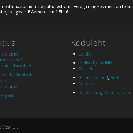
eid lunastanud meie pattudest oma verega ning kes meid on teinud ku
t ajast igavesti! Aamen.“ Ilm 1:5b–6
udus
Koduleht
me oleme?
Esileht
 me usume?
Uudised ja artiklid
ikud seisukohad
Teated
used ja kontaktid
Galeriid
,
Videod
,
Audio
ajad
Materjalid
 tööharud
Päeva sõna
,
Pastor vastab
 English
esti Liit