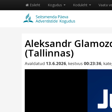
Esileht
Kogudus
Koduleht
Vaata v
Aleksandr Glamozdi
(Tallinnas)
Avaldatud
13.6.2026
, kestvus
00:23:36
, kat