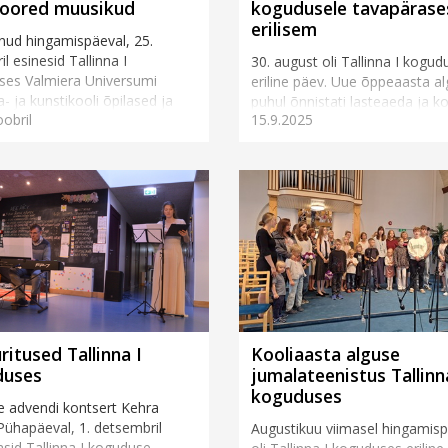
noored muusikud
kogudusele tavapärase
erilisem
ud hingamispäeval, 25.
l esinesid Tallinna I
30. august oli Tallinna I kogud
ses Valmiera Universumi
eriline päev. Uue õppeaasta a
- ja kunstikooli õpilased ja
puhul õnnistati lasteaeda ja ko
oobril
15.9.2025
esti noored pillimängijad.
minejaid ning kõiki koguduseg
...
seotuid õpetajaid. Tore oli n&..
ritused Tallinna I
Kooliaasta alguse
duses
jumalateenistus Tallinn
koguduses
 advendi kontsert Kehra
ühapäeval, 1. detsembril
Augustikuu viimasel hingamis
asid Tallinna I koguduse