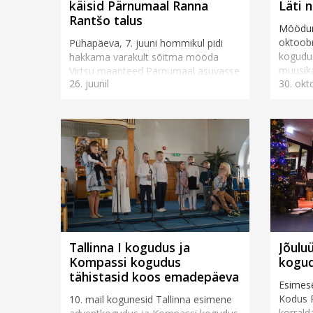
käisid Pärnumaal Ranna
Läti 
Rantšo talus
Möödun
oktoobri
Pühapäeva, 7. juuni hommikul pidi
kogudu
hakkama varakult sõitma mööda
muusika
Virtsu maanteed Pärnumaal asuvasse
26. juunil
30. okt
mõned E
Ranna Rantšo tallu. Keskpäevaks oli
Tegemis
vaja jõuda loomapargi väravasse,
sest just seal toimus ...
Tallinna I kogudus ja
Jõuluü
Kompassi kogudus
kogu
tähistasid koos emadepäeva
Esimese
Kodus P
10. mail kogunesid Tallinna esimene
korrald