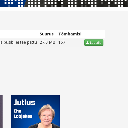
Suurus
Tõmbamisi
 püsib, ei tee pattu
27,0 MB
167
Lae alla