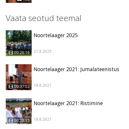
Vaata seotud teemal
Noortelaager 2025
21.8.2025
00:26:16
Noortelaager 2021: Jumalateenistus
18.8.2021
00:37:02
Noortelaager 2021: Ristimine
18.8.2021
00:38:15