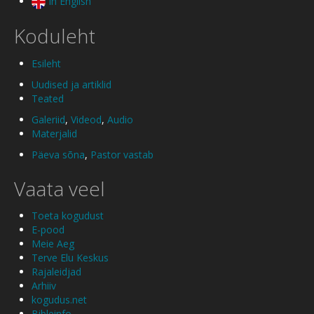
In English
Koduleht
Esileht
Uudised ja artiklid
Teated
Galeriid
,
Videod
,
Audio
Materjalid
Päeva sõna
,
Pastor vastab
Vaata veel
Toeta kogudust
E-pood
Meie Aeg
Terve Elu Keskus
Rajaleidjad
Arhiiv
kogudus.net
Bibleinfo