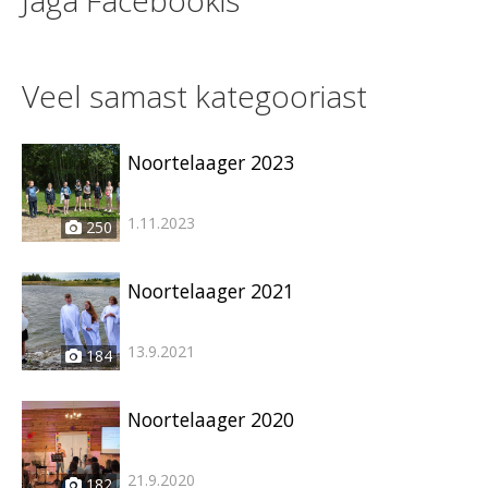
Jaga Facebookis
Veel samast kategooriast
Noortelaager 2023
1.11.2023
250
Noortelaager 2021
13.9.2021
184
Noortelaager 2020
21.9.2020
182