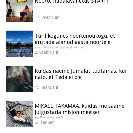
Noorte nädalavahetus START!
17. veebruaril
Türil kogunes noortenõukogu, et
arutada alanud aasta noortele
suunatud sündmusi
2. veebruaril
Kuidas näeme Jumalat töötamas, kui
näib, et Teda ei ole
15. jaanuaril
MIKAEL TAKAMAA: kuidas me saame
julgustada misjonimeelset
mõtlemist?
5. jaanuaril