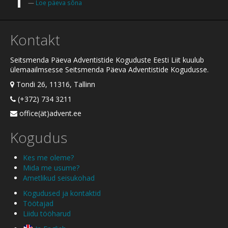
Loe päeva sõna
Kontakt
Seitsmenda Päeva Adventistide Koguduste Eesti Liit kuulub
ülemaailmsesse Seitsmenda Päeva Adventistide Kogudusse.
Tondi 26, 11316, Tallinn
(+372) 734 3211
office(ät)advent.ee
Kogudus
Kes me oleme?
Mida me usume?
Ametlikud seisukohad
Kogudused ja kontaktid
Töötajad
Liidu tööharud