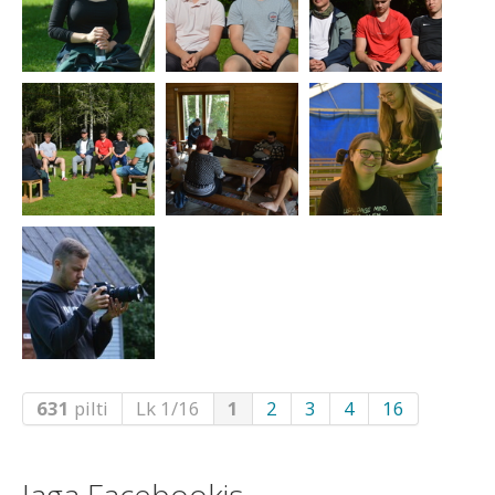
631
pilti
Lk 1/16
1
2
3
4
16