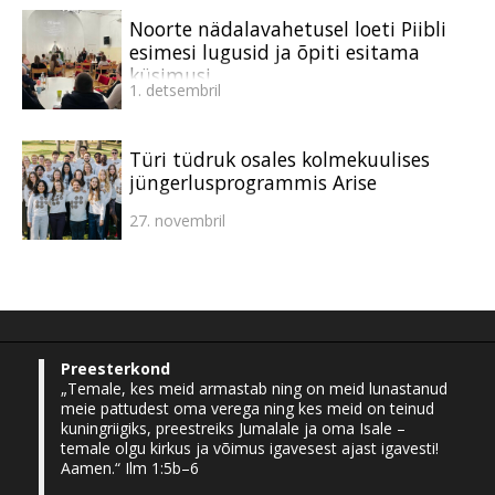
Noorte nädalavahetusel loeti Piibli
esimesi lugusid ja õpiti esitama
küsimusi
1. detsembril
Türi tüdruk osales kolmekuulises
jüngerlusprogrammis Arise
27. novembril
Preesterkond
„Temale, kes meid armastab ning on meid lunastanud
meie pattudest oma verega ning kes meid on teinud
kuningriigiks, preestreiks Jumalale ja oma Isale –
temale olgu kirkus ja võimus igavesest ajast igavesti!
Aamen.“ Ilm 1:5b–6