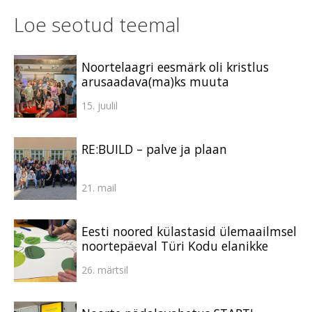
Loe seotud teemal
Noortelaagri eesmärk oli kristlus
arusaadava(ma)ks muuta
15. juulil
RE:BUILD – palve ja plaan
21. mail
Eesti noored külastasid ülemaailmsel
noortepäeval Türi Kodu elanikke
26. märtsil