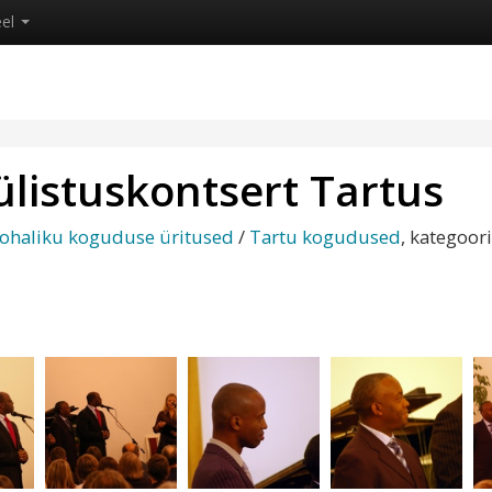
eel
listuskontsert Tartus
ohaliku koguduse üritused
/
Tartu kogudused
, kategoor