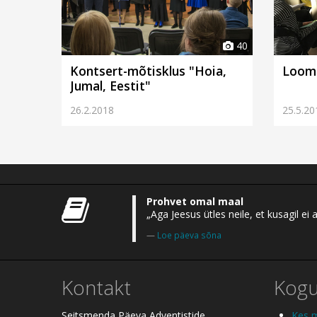
40
Kontsert-mõtisklus "Hoia,
Loomi
Jumal, Eestit"
26.2.2018
25.5.20
Prohvet omal maal
„Aga Jeesus ütles neile, et kusagil 
Loe päeva sõna
Kontakt
Kog
Seitsmenda Päeva Adventistide
Kes 