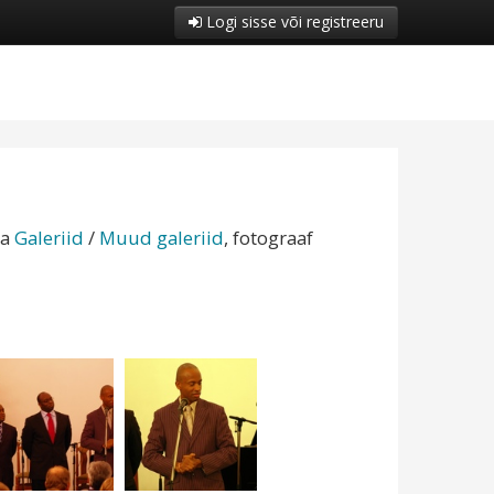
Logi sisse või registreeru
ia
Galeriid
/
Muud galeriid
, fotograaf