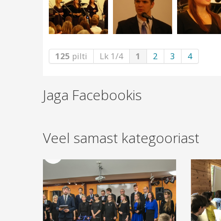
125
pilti
Lk 1/4
1
2
3
4
Jaga Facebookis
Veel samast kategooriast