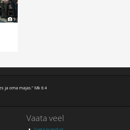
9
res ja oma majas.“ Mk 6:4
Vaata veel
Toeta kogudust