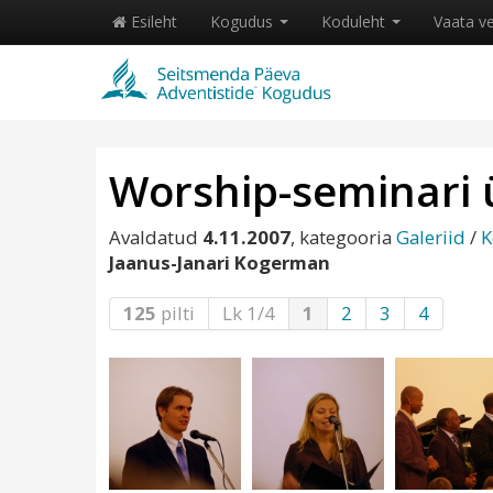
Esileht
Kogudus
Koduleht
Vaata v
Worship-seminari ü
Avaldatud
4.11.2007
, kategooria
Galeriid
/
K
Jaanus-Janari Kogerman
125
pilti
Lk 1/4
1
2
3
4