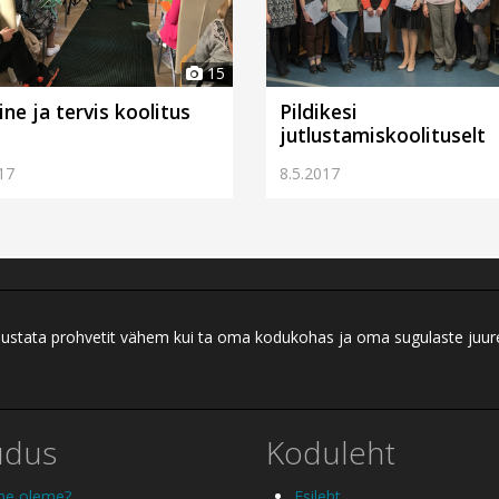
15
ne ja tervis koolitus
Pildikesi
jutlustamiskoolituselt
17
8.5.2017
ei austata prohvetit vähem kui ta oma kodukohas ja oma sugulaste juu
udus
Koduleht
me oleme?
Esileht