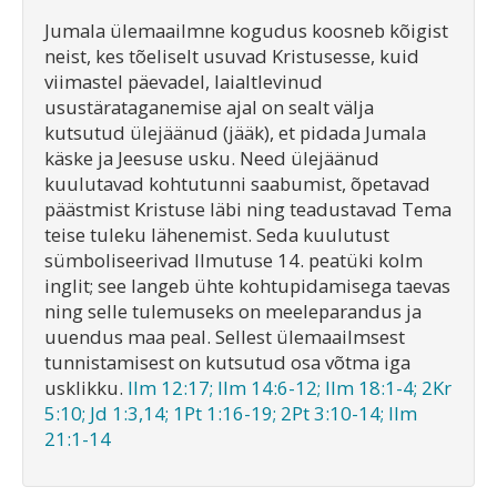
Jumala ülemaailmne kogudus koosneb kõigist
neist, kes tõeliselt usuvad Kristusesse, kuid
viimastel päevadel, laialtlevinud
usustärataganemise ajal on sealt välja
kutsutud ülejäänud (jääk), et pidada Jumala
käske ja Jeesuse usku. Need ülejäänud
kuulutavad kohtutunni saabumist, õpetavad
päästmist Kristuse läbi ning teadustavad Tema
teise tuleku lähenemist. Seda kuulutust
sümboliseerivad Ilmutuse 14. peatüki kolm
inglit; see langeb ühte kohtupidamisega taevas
ning selle tulemuseks on meeleparandus ja
uuendus maa peal. Sellest ülemaailmsest
tunnistamisest on kutsutud osa võtma iga
usklikku.
Ilm 12:17; Ilm 14:6-12; Ilm 18:1-4; 2Kr
5:10; Jd 1:3,14; 1Pt 1:16-19; 2Pt 3:10-14; Ilm
21:1-14