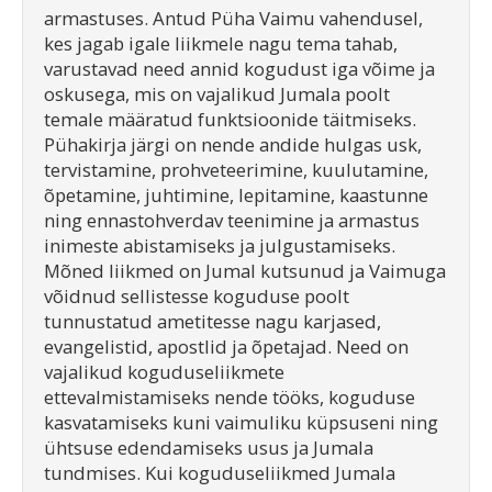
armastuses. Antud Püha Vaimu vahendusel,
kes jagab igale liikmele nagu tema tahab,
varustavad need annid kogudust iga võime ja
oskusega, mis on vajalikud Jumala poolt
temale määratud funktsioonide täitmiseks.
Pühakirja järgi on nende andide hulgas usk,
tervistamine, prohveteerimine, kuulutamine,
õpetamine, juhtimine, lepitamine, kaastunne
ning ennastohverdav teenimine ja armastus
inimeste abistamiseks ja julgustamiseks.
Mõned liikmed on Jumal kutsunud ja Vaimuga
võidnud sellistesse koguduse poolt
tunnustatud ametitesse nagu karjased,
evangelistid, apostlid ja õpetajad. Need on
vajalikud koguduseliikmete
ettevalmistamiseks nende tööks, koguduse
kasvatamiseks kuni vaimuliku küpsuseni ning
ühtsuse edendamiseks usus ja Jumala
tundmises. Kui koguduseliikmed Jumala