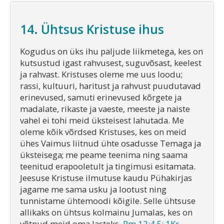
14. Ühtsus Kristuse ihus
Kogudus on üks ihu paljude liikmetega, kes on
kutsustud igast rahvusest, suguvõsast, keelest
ja rahvast. Kristuses oleme me uus loodu;
rassi, kultuuri, haritust ja rahvust puudutavad
erinevused, samuti erinevused kõrgete ja
madalate, rikaste ja vaeste, meeste ja naiste
vahel ei tohi meid üksteisest lahutada. Me
oleme kõik võrdsed Kristuses, kes on meid
ühes Vaimus liitnud ühte osadusse Temaga ja
üksteisega; me peame teenima ning saama
teenitud erapooletult ja tingimusi esitamata.
Jeesuse Kristuse ilmutuse kaudu Pühakirjas
jagame me sama usku ja lootust ning
tunnistame ühtemoodi kõigile. Selle ühtsuse
allikaks on ühtsus kolmainu Jumalas, kes on
võtnud meid oma lasteks.
Rm 12:4,5; 1Kr