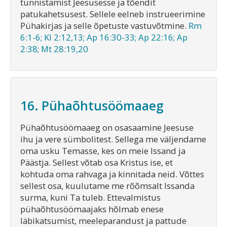
tunnistamist Jeesusesse ja tõendit
patukahetsusest. Sellele eelneb instrueerimine
Pühakirjas ja selle õpetuste vastuvõtmine.
Rm
6:1-6; Kl 2:12,13; Ap 16:30-33; Ap 22:16; Ap
2:38; Mt 28:19,20
16. Pühaõhtusöömaaeg
Pühaõhtusöömaaeg on osasaamine Jeesuse
ihu ja vere sümbolitest. Sellega me väljendame
oma usku Temasse, kes on meie Issand ja
Päästja. Sellest võtab osa Kristus ise, et
kohtuda oma rahvaga ja kinnitada neid. Võttes
sellest osa, kuulutame me rõõmsalt Issanda
surma, kuni Ta tuleb. Ettevalmistus
pühaõhtusöömaajaks hõlmab enese
läbikatsumist, meeleparandust ja pattude