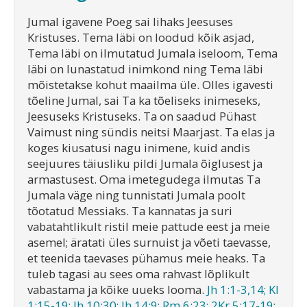
Jumal igavene Poeg sai lihaks Jeesuses
Kristuses. Tema läbi on loodud kõik asjad,
Tema läbi on ilmutatud Jumala iseloom, Tema
läbi on lunastatud inimkond ning Tema läbi
mõistetakse kohut maailma üle. Olles igavesti
tõeline Jumal, sai Ta ka tõeliseks inimeseks,
Jeesuseks Kristuseks. Ta on saadud Pühast
Vaimust ning sündis neitsi Maarjast. Ta elas ja
koges kiusatusi nagu inimene, kuid andis
seejuures täiusliku pildi Jumala õiglusest ja
armastusest. Oma imetegudega ilmutas Ta
Jumala väge ning tunnistati Jumala poolt
tõotatud Messiaks. Ta kannatas ja suri
vabatahtlikult ristil meie pattude eest ja meie
asemel; äratati üles surnuist ja võeti taevasse,
et teenida taevases pühamus meie heaks. Ta
tuleb tagasi au sees oma rahvast lõplikult
vabastama ja kõike uueks looma.
Jh 1:1-3,14; Kl
1:15-19; Jh 10:30; Jh 14:9; Rm 6:23; 2Kr 5:17-19;