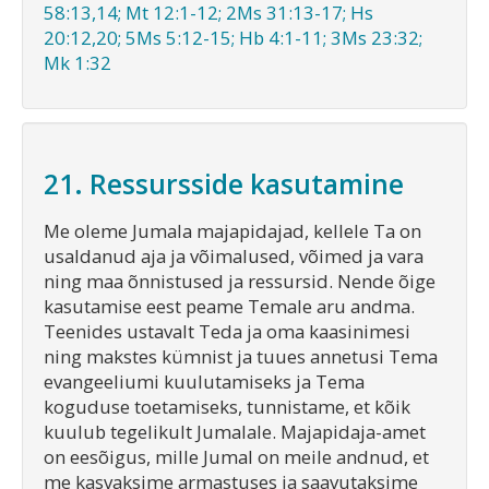
58:13,14; Mt 12:1-12; 2Ms 31:13-17; Hs
20:12,20; 5Ms 5:12-15; Hb 4:1-11; 3Ms 23:32;
Mk 1:32
21. Ressursside kasutamine
Me oleme Jumala majapidajad, kellele Ta on
usaldanud aja ja võimalused, võimed ja vara
ning maa õnnistused ja ressursid. Nende õige
kasutamise eest peame Temale aru andma.
Teenides ustavalt Teda ja oma kaasinimesi
ning makstes kümnist ja tuues annetusi Tema
evangeeliumi kuulutamiseks ja Tema
koguduse toetamiseks, tunnistame, et kõik
kuulub tegelikult Jumalale. Majapidaja-amet
on eesõigus, mille Jumal on meile andnud, et
me kasvaksime armastuses ja saavutaksime