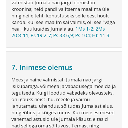
valmistati Jumala näo järgi loomistöö
kroonina; neid pandi valitsema maailma üle
ning neile tehti kohustuseks selle eest hoolt
kanda. Kui see maailm sai valmis, oli see "väga
hea", kuulutades Jumala au.
1Ms 1-2; 2Ms
20:8-11; Ps 19:2-7; Ps 33:6,9; Ps 104; Hb 11:3
7. Inimese olemus
Mees ja naine valmistati Jumala näo järgi
isikupäraga, võimega ja vabadusega mõelda ja
tegutseda. Kuigi loodud vabadeks olevusteks,
on igaüks neist ihu, meele ja vaimu
lahutamatu ühendus, sõltudes Jumalast elus,
hingeõhus ja kõiges muus. Kui meie esimesed
vanemad astusid üle Jumala käsust, eitasid
nad sellega oma sõltuvust Temast ning