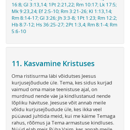
16:8; Gl 3:13,14; 1Pt 2:21,22; Rm 10:17; Lk 17:5;
Mk 9:23,24; Ef 2:5-10; Rm 3:21-26; Kl 1:13,14;
Rm 8:14-17; Gl 3:26; Jh 3:3-8; 1Pt 1:23; Rm 12:2;
Hb 8:7-12; Hs 36:25-27; 2Pt 1:3,4; Rm 8:1-4; Rm
5:6-10
11. Kasvamine Kristuses
Oma ristisurma läbi võidutses Jeesus
kurjusejõudude üle. Tema, kes sidus kurjad
vaimud oma maise teenistuse ajal, on
murdnud nende väe ja kindlustanud nende
lõpliku hävituse. Jeesuse võit annab meile
võidu kurjusejõudude üle, kes ikka veel
püüavad juhtida meid, kui me käime Temaga
rahus, rõõmus ja Tema armastuse kindluses.
Nüüd elab meis Püha Vaim, kes annab meile