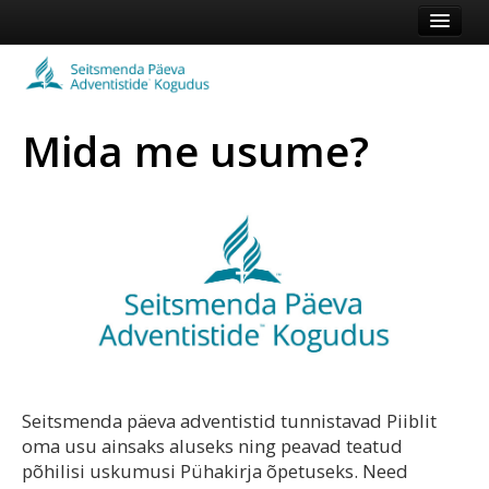
Esileht
Kogudus
Mida me usume?
Koduleht
Vaata veel
Logi sisse või registreeru
Seitsmenda päeva adventistid tunnistavad Piiblit
oma usu ainsaks aluseks ning peavad teatud
põhilisi uskumusi Pühakirja õpetuseks. Need