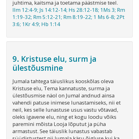
juhtima, kaitsma ja toetama päästmise teel.
Ilm 12:4-9; Js 14:12-14; Hs 28:12-18; 1Ms 3; Rm
1:19-32; Rm 5:12-21; Rm 8:19-22; 1 Ms 6-8; 2Pt
3:6; 1Kr 4:9; Hb 1:14
9. Kristuse elu, surm ja
ülestõusmine
Jumala tahtega täiuslikus kooskõlas oleva
Kristuse elu, Tema kannatuste, surma ja
ülestõusmise näol on Jumal andnud ainsa
vahendi patuse inimese lunastamiseks, nii et
neil, kes selle lunastuse usus vastu võtavad,
oleks igavene elu, ning et kogu loodu võiks
paremini mõista Looja lõputut ja püha
armastust. See täiuslik lunastus vabastab
süüdistustest nii Jumala käsu õigluse kui ka