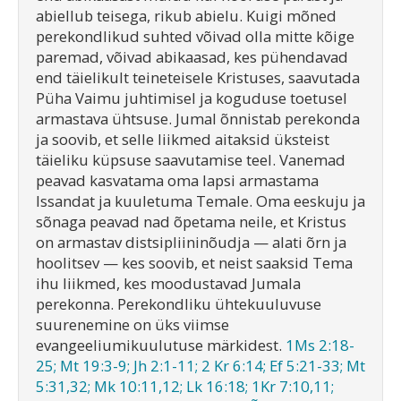
abiellub teisega, rikub abielu. Kuigi mõned
perekondlikud suhted võivad olla mitte kõige
paremad, võivad abikaasad, kes pühendavad
end täielikult teineteisele Kristuses, saavutada
Püha Vaimu juhtimisel ja koguduse toetusel
armastava ühtsuse. Jumal õnnistab perekonda
ja soovib, et selle liikmed aitaksid üksteist
täieliku küpsuse saavutamise teel. Vanemad
peavad kasvatama oma lapsi armastama
Issandat ja kuuletuma Temale. Oma eeskuju ja
sõnaga peavad nad õpetama neile, et Kristus
on armastav distsipliininõudja — alati õrn ja
hoolitsev — kes soovib, et neist saaksid Tema
ihu liikmed, kes moodustavad Jumala
perekonna. Perekondliku ühtekuuluvuse
suurenemine on üks viimse
evangeeliumikuulutuse märkidest.
1Ms 2:18-
25; Mt 19:3-9; Jh 2:1-11; 2 Kr 6:14; Ef 5:21-33; Mt
5:31,32; Mk 10:11,12; Lk 16:18; 1Kr 7:10,11;