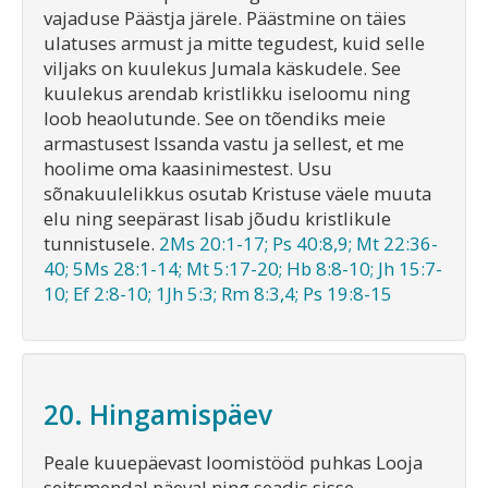
vajaduse Päästja järele. Päästmine on täies
ulatuses armust ja mitte tegudest, kuid selle
viljaks on kuulekus Jumala käskudele. See
kuulekus arendab kristlikku iseloomu ning
loob heaolutunde. See on tõendiks meie
armastusest Issanda vastu ja sellest, et me
hoolime oma kaasinimestest. Usu
sõnakuulelikkus osutab Kristuse väele muuta
elu ning seepärast lisab jõudu kristlikule
tunnistusele.
2Ms 20:1-17; Ps 40:8,9; Mt 22:36-
40; 5Ms 28:1-14; Mt 5:17-20; Hb 8:8-10; Jh 15:7-
10; Ef 2:8-10; 1Jh 5:3; Rm 8:3,4; Ps 19:8-15
20. Hingamispäev
Peale kuuepäevast loomistööd puhkas Looja
seitsmendal päeval ning seadis sisse