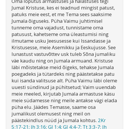
Oma lõputus armastuses ja halastuses tegi
Jumal Kristuse, kes ei teadnud mingist patust,
patuks meie eest, et me Tema sees saaksime
Jumala õiguseks. Püha Vaimu juhtimisel
tunneme oma vajadust, tunnistame oma
patusust, kahetseme oma üleastumisi ning
ilmutame usku Jeesusesse kui Issandasse ja
Kristusesse, meie Asemikku ja Eeskujusse. See
lunastust vastuvõttev usk tuleb Sõna jumaliku
väe kaudu ning on Jumala armuand. Kristuse
läbi mõistetakse meid õigeks, tehakse Jumala
poegadeks ja tütardeks ning päästetakse patu
kui isanda valitsuse alt. Püha Vaimu läbi oleme
uuesti sündinud ja pühitsetud; Vaim uuendab
meie meeled, kirjutab Jumala armastuse käsu
meie südamesse ning meile antakse vägi elada
püha elu. Jäädes Temasse, saame osa
jumalikust olemusest ning meil on
päästekindlus nüüd ja Jumala kohtus.
2Kr
5:17-21; Jh 3:16; Gl 1:4; Gl 4:4-7; Tt 3:3-7; Jh