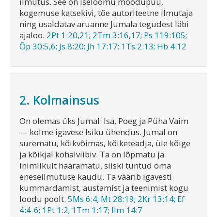
ilmutus. See on iseloomu mõõdupuu,
kogemuse katsekivi, tõe autoriteetne ilmutaja
ning usaldatav aruanne Jumala tegudest läbi
ajaloo.
2Pt 1:20,21; 2Tm 3:16,17; Ps 119:105;
Õp 30:5,6; Js 8:20; Jh 17:17; 1Ts 2:13; Hb 4:12
2. Kolmainsus
On olemas üks Jumal: Isa, Poeg ja Püha Vaim
— kolme igavese Isiku ühendus. Jumal on
surematu, kõikvõimas, kõiketeadja, üle kõige
ja kõikjal kohalviibiv. Ta on lõpmatu ja
inimlikult haaramatu, siiski tuntud oma
eneseilmutuse kaudu. Ta väärib igavesti
kummardamist, austamist ja teenimist kogu
loodu poolt.
5Ms 6:4; Mt 28:19; 2Kr 13:14; Ef
4:4-6; 1Pt 1:2; 1Tm 1:17; Ilm 14:7