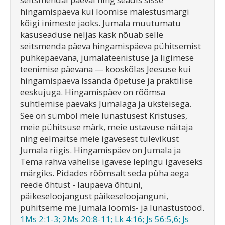
hingamispäeva kui loomise mälestusmärgi
kõigi inimeste jaoks. Jumala muutumatu
käsuseaduse neljas käsk nõuab selle
seitsmenda päeva hingamispäeva pühitsemist
puhkepäevana, jumalateenistuse ja ligimese
teenimise päevana — kooskõlas Jeesuse kui
hingamispäeva Issanda õpetuse ja praktilise
eeskujuga. Hingamispäev on rõõmsa
suhtlemise päevaks Jumalaga ja üksteisega.
See on sümbol meie lunastusest Kristuses,
meie pühitsuse märk, meie ustavuse näitaja
ning eelmaitse meie igavesest tulevikust
Jumala riigis. Hingamispäev on Jumala ja
Tema rahva vahelise igavese lepingu igaveseks
märgiks. Pidades rõõmsalt seda püha aega
reede õhtust - laupäeva õhtuni,
päikeseloojangust päikeseloojanguni,
pühitseme me Jumala loomis- ja lunastustööd.
1Ms 2:1-3; 2Ms 20:8-11; Lk 4:16; Js 56:5,6; Js