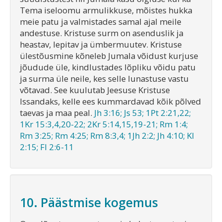
Tema iseloomu armulikkuse, mõistes hukka
meie patu ja valmistades samal ajal meile
andestuse. Kristuse surm on asenduslik ja
heastav, lepitav ja ümbermuutev. Kristuse
ülestõusmine kõneleb Jumala võidust kurjuse
jõudude üle, kindlustades lõpliku võidu patu
ja surma üle neile, kes selle lunastuse vastu
võtavad. See kuulutab Jeesuse Kristuse
Issandaks, kelle ees kummardavad kõik põlved
taevas ja maa peal.
Jh 3:16; Js 53; 1Pt 2:21,22;
1Kr 15:3,4,20-22; 2Kr 5:14,15,19-21; Rm 1:4;
Rm 3:25; Rm 4:25; Rm 8:3,4; 1Jh 2:2; Jh 4:10; Kl
2:15; Fl 2:6-11
10. Päästmise kogemus