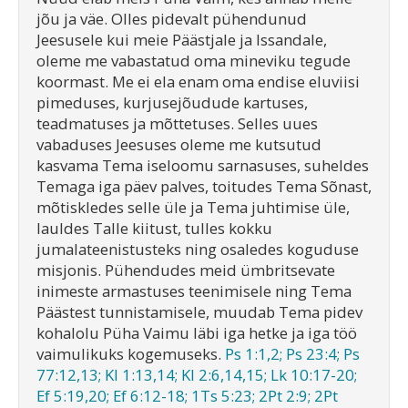
jõu ja väe. Olles pidevalt pühendunud
Jeesusele kui meie Päästjale ja Issandale,
oleme me vabastatud oma mineviku tegude
koormast. Me ei ela enam oma endise eluviisi
pimeduses, kurjusejõudude kartuses,
teadmatuses ja mõttetuses. Selles uues
vabaduses Jeesuses oleme me kutsutud
kasvama Tema iseloomu sarnasuses, suheldes
Temaga iga päev palves, toitudes Tema Sõnast,
mõtiskledes selle üle ja Tema juhtimise üle,
lauldes Talle kiitust, tulles kokku
jumalateenistusteks ning osaledes koguduse
misjonis. Pühendudes meid ümbritsevate
inimeste armastuses teenimisele ning Tema
Päästest tunnistamisele, muudab Tema pidev
kohalolu Püha Vaimu läbi iga hetke ja iga töö
vaimulikuks kogemuseks.
Ps 1:1,2; Ps 23:4; Ps
77:12,13; Kl 1:13,14; Kl 2:6,14,15; Lk 10:17-20;
Ef 5:19,20; Ef 6:12-18; 1Ts 5:23; 2Pt 2:9; 2Pt