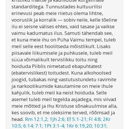
standarditega. Tunnustades kultuurilisi
erinevusi peab meie riietus olema lihtne,
vooruslik ja korralik — sobiv neile, kelle tõeline
ilu ei seisne välises ehtes, vaid tasase ja vaikse
vaimu kadumatus ilus. Samuti tähendab see,
et kuna meie ihu on Püha Vaimu tempel, tuleb
meil selle eest hoolitseda mõistlikult. Lisaks
piisavale liikumisele ja puhkusele, tuleb meil
süüa võimalikult tervislikku toitu ning
hoiduda Piiblis nimetatud ebapuhtatest
(ebatervislikest) toitudest. Kuna alkohoolsed
joogid, tubakas ning vastutustundetu ravimite
ja narkootikumide kasutamine on meie ihule
kahjulik, tuleb meil ka neist hoiduda. Selle
asemel tuleb meil tegelda asjadega, mis viivad
meie mõtted ja ihu Kristuse sõnakuulmise alla,
kes soovib, et me oleksime terved, rõõmsad ja
head.
Rm 12:1,2; 1Jh 2:6; Ef 5:1-21; Fl 4:8; 2Kr
10:5; 6:14; 7:1; 1Pt 3:1-4; 1Kr 6:19,20; 10:31;