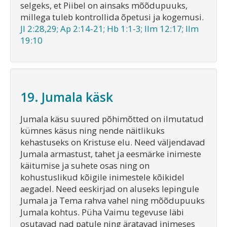
selgeks, et Piibel on ainsaks mõõdupuuks,
millega tuleb kontrollida õpetusi ja kogemusi.
Jl 2:28,29; Ap 2:14-21; Hb 1:1-3; Ilm 12:17; Ilm
19:10
19. Jumala käsk
Jumala käsu suured põhimõtted on ilmutatud
kümnes käsus ning nende näitlikuks
kehastuseks on Kristuse elu. Need väljendavad
Jumala armastust, tahet ja eesmärke inimeste
käitumise ja suhete osas ning on
kohustuslikud kõigile inimestele kõikidel
aegadel. Need eeskirjad on aluseks lepingule
Jumala ja Tema rahva vahel ning mõõdupuuks
Jumala kohtus. Püha Vaimu tegevuse läbi
osutavad nad patule ning äratavad inimeses