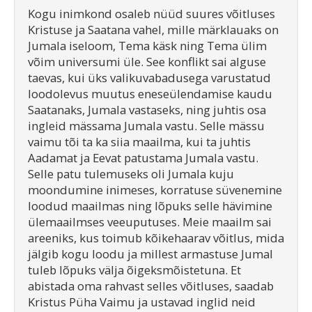
Kogu inimkond osaleb nüüd suures võitluses
Kristuse ja Saatana vahel, mille märklauaks on
Jumala iseloom, Tema käsk ning Tema ülim
võim universumi üle. See konflikt sai alguse
taevas, kui üks valikuvabadusega varustatud
loodolevus muutus eneseülendamise kaudu
Saatanaks, Jumala vastaseks, ning juhtis osa
ingleid mässama Jumala vastu. Selle mässu
vaimu tõi ta ka siia maailma, kui ta juhtis
Aadamat ja Eevat patustama Jumala vastu.
Selle patu tulemuseks oli Jumala kuju
moondumine inimeses, korratuse süvenemine
loodud maailmas ning lõpuks selle hävimine
ülemaailmses veeuputuses. Meie maailm sai
areeniks, kus toimub kõikehaarav võitlus, mida
jälgib kogu loodu ja millest armastuse Jumal
tuleb lõpuks välja õigeksmõistetuna. Et
abistada oma rahvast selles võitluses, saadab
Kristus Püha Vaimu ja ustavad inglid neid