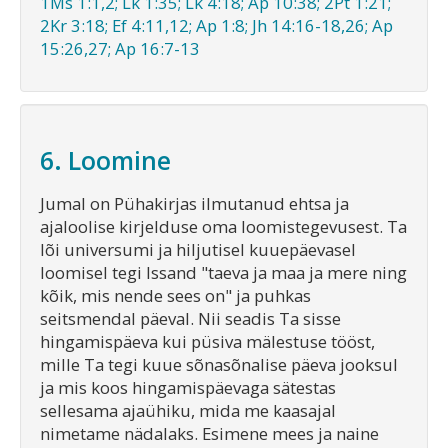
1Ms 1:1,2; Lk 1:35; Lk 4:18; Ap 10:38; 2Pt 1:21;
2Kr 3:18; Ef 4:11,12; Ap 1:8; Jh 14:16-18,26; Ap
15:26,27; Ap 16:7-13
6. Loomine
Jumal on Pühakirjas ilmutanud ehtsa ja
ajaloolise kirjelduse oma loomistegevusest. Ta
lõi universumi ja hiljutisel kuuepäevasel
loomisel tegi Issand "taeva ja maa ja mere ning
kõik, mis nende sees on" ja puhkas
seitsmendal päeval. Nii seadis Ta sisse
hingamispäeva kui püsiva mälestuse tööst,
mille Ta tegi kuue sõnasõnalise päeva jooksul
ja mis koos hingamispäevaga sätestas
sellesama ajaühiku, mida me kaasajal
nimetame nädalaks. Esimene mees ja naine