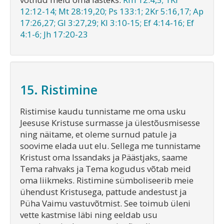
12:12-14; Mt 28:19,20; Ps 133:1; 2Kr 5:16,17; Ap
17:26,27; Gl 3:27,29; Kl 3:10-15; Ef 4:14-16; Ef
4:1-6; Jh 17:20-23
15. Ristimine
Ristimise kaudu tunnistame me oma usku
Jeesuse Kristuse surmasse ja ülestõusmisesse
ning näitame, et oleme surnud patule ja
soovime elada uut elu. Sellega me tunnistame
Kristust oma Issandaks ja Päästjaks, saame
Tema rahvaks ja Tema kogudus võtab meid
oma liikmeks. Ristimine sümboliseerib meie
ühendust Kristusega, pattude andestust ja
Püha Vaimu vastuvõtmist. See toimub üleni
vette kastmise läbi ning eeldab usu