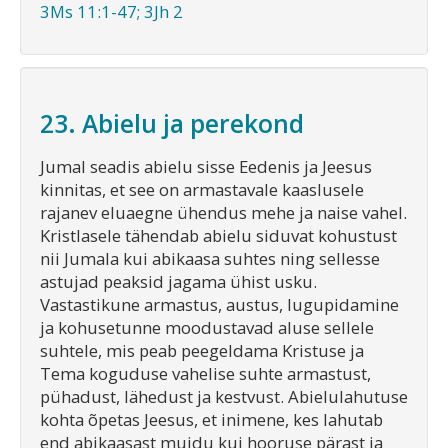
3Ms 11:1-47; 3Jh 2
23. Abielu ja perekond
Jumal seadis abielu sisse Eedenis ja Jeesus
kinnitas, et see on armastavale kaaslusele
rajanev eluaegne ühendus mehe ja naise vahel.
Kristlasele tähendab abielu siduvat kohustust
nii Jumala kui abikaasa suhtes ning sellesse
astujad peaksid jagama ühist usku.
Vastastikune armastus, austus, lugupidamine
ja kohusetunne moodustavad aluse sellele
suhtele, mis peab peegeldama Kristuse ja
Tema koguduse vahelise suhte armastust,
pühadust, lähedust ja kestvust. Abielulahutuse
kohta õpetas Jeesus, et inimene, kes lahutab
end abikaasast muidu kui hooruse pärast ja