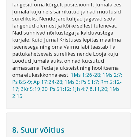
langesid oma kõrgelt positsioonilt Jumala ees.
Jumala kuju neis sai rikutud ja nad muutusid
surelikeks. Nende järeltulijad jagavad seda
langenud olemust ja kõike sellest tulenevat.
Nad sünnivad nõrkustega ja kalduvustega
kurjale. Kuid Jumal Kristuses lepitas maailma
iseenesega ning oma Vaimu läbi taastab Ta
pattukahetsevais surelikes nende Looja kuju.
Loodud Jumala auks, on nad kutsutud
armastama Teda ja üksteist ning hoolitsema
oma elukeskkonna eest.
1Ms 1:26-28; 1Ms 2:7;
Ps 8:5-9; Ap 17:24-28; 1Ms 3; Ps 51:7; Rm 5:12-
17; 2Kr 5:19,20; Ps 51:12; 1Jh 4:7,8,11,20; 1Ms
2:15
8. Suur võitlus