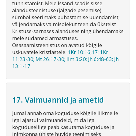
tunnistamist. Meie Issand seadis sisse
alandusteenistuse (jalgade pesemise)
sümboliseerimaks puhastamise uuendamist,
väljendamaks valmisolekut teenida üksteist
Kristuse-sarnases alanduses ning ühendamaks
meie südamed armastuses.
Osasaamisteenistus on avatud kõigile
uskuvatele kristlastele.
1Kr 10:16,17; 1Kr
11:23-30; Mt 26:17-30; Ilm 3:20; Jh 6:48-63; Jh
13:1-17
17. Vaimuannid ja ametid
Jumal annab oma koguduse kõigile liikmeile
igal ajastul vaimuandeid, mida iga
koguduseliige peab kasutama koguduse ja
inimkonna ühiste huvide teenimiseks