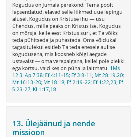
Kogudus on Jumala perekond; Tema poolt
lapsendatud, elavad selle liikmed uue lepingu
alusel. Kogudus on Kristuse ihu — usu
ühendus, mille peaks on Kristus ise. Kogudus
on mõrsja, kelle eest Kristus suri, et Ta võiks
teda pühitseda ja puhastada. Oma võidukal
tagasitulekul esitleb Ta teda enesele aulise
kogudusena, mis koosneb kõigi aegade
ustavaist — oma verepalgana, kellel pole plekki
ega kortsu, vaid kes on püha ja laitmatu.
1Ms
12:3; Ap 7:38; Ef 4:11-15; Ef 3:8-11; Mt 28:19,20;
Mt 16:13-20; Mt 18:18; Ef 2:19-22; Ef 1:22,23; Ef
5:23-27; Kl 1:17,18
13. Ülejäänud ja nende
missioon