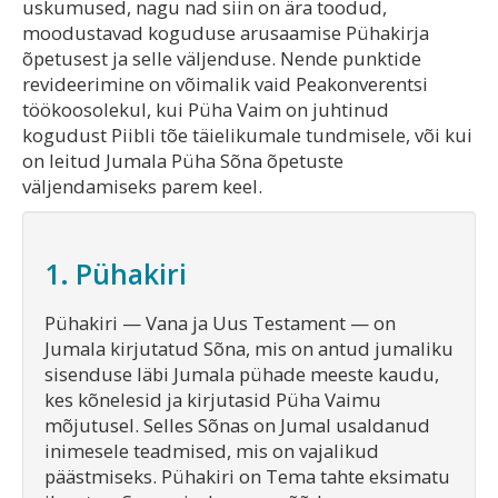
uskumused, nagu nad siin on ära toodud,
moodustavad koguduse arusaamise Pühakirja
õpetusest ja selle väljenduse. Nende punktide
revideerimine on võimalik vaid Peakonverentsi
töökoosolekul, kui Püha Vaim on juhtinud
kogudust Piibli tõe täielikumale tundmisele, või kui
on leitud Jumala Püha Sõna õpetuste
väljendamiseks parem keel.
1. Pühakiri
Pühakiri — Vana ja Uus Testament — on
Jumala kirjutatud Sõna, mis on antud jumaliku
sisenduse läbi Jumala pühade meeste kaudu,
kes kõnelesid ja kirjutasid Püha Vaimu
mõjutusel. Selles Sõnas on Jumal usaldanud
inimesele teadmised, mis on vajalikud
päästmiseks. Pühakiri on Tema tahte eksimatu