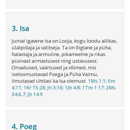
3. Isa
Jumal igavene Isa on Looja, kogu loodu allikas,
ülalpidaja ja valitseja. Ta on õiglane ja püha,
halastaja ja armuline, pikameelne ja rikas
püsivast armastusest ning ustavusest.
Omadused, väärtused ja võimed, mis
iseloomustavad Poega ja Püha Vaimu,
ilmutavad ühtlasi ka Isa olemust.
1Ms 1:1; Ilm
4:11; 1Kr 15:28; Jh 3:16; 1Jh 4:8; 1Tm 1:17; 2Ms
34:6,7; Jh 14:9
4. Poeg