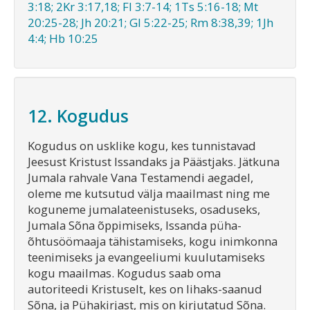
3:18; 2Kr 3:17,18; Fl 3:7-14; 1Ts 5:16-18; Mt
20:25-28; Jh 20:21; Gl 5:22-25; Rm 8:38,39; 1Jh
4:4; Hb 10:25
12. Kogudus
Kogudus on usklike kogu, kes tunnistavad
Jeesust Kristust Issandaks ja Päästjaks. Jätkuna
Jumala rahvale Vana Testamendi aegadel,
oleme me kutsutud välja maailmast ning me
koguneme jumalateenistuseks, osaduseks,
Jumala Sõna õppimiseks, Issanda püha-
õhtusöömaaja tähistamiseks, kogu inimkonna
teenimiseks ja evangeeliumi kuulutamiseks
kogu maailmas. Kogudus saab oma
autoriteedi Kristuselt, kes on lihaks-saanud
Sõna, ja Pühakirjast, mis on kirjutatud Sõna.