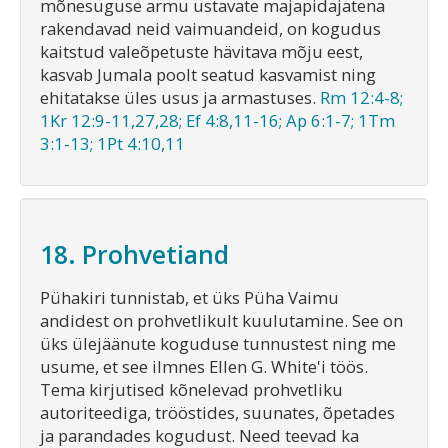
mõnesuguse armu ustavate majapidajatena
rakendavad neid vaimuandeid, on kogudus
kaitstud valeõpetuste hävitava mõju eest,
kasvab Jumala poolt seatud kasvamist ning
ehitatakse üles usus ja armastuses.
Rm 12:4-8;
1Kr 12:9-11,27,28; Ef 4:8,11-16; Ap 6:1-7; 1Tm
3:1-13; 1Pt 4:10,11
18. Prohvetiand
Pühakiri tunnistab, et üks Püha Vaimu
andidest on prohvetlikult kuulutamine. See on
üks ülejäänute koguduse tunnustest ning me
usume, et see ilmnes Ellen G. White'i töös.
Tema kirjutised kõnelevad prohvetliku
autoriteediga, trööstides, suunates, õpetades
ja parandades kogudust. Need teevad ka