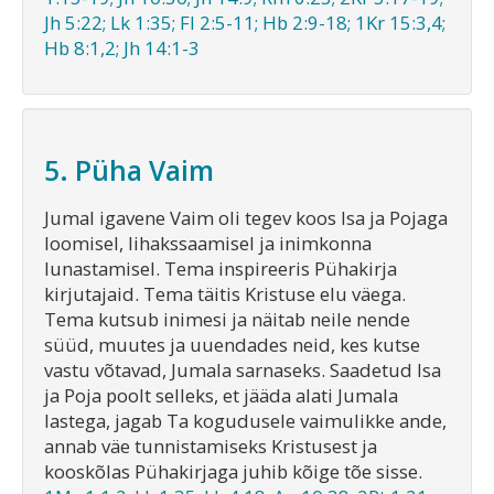
Jh 5:22; Lk 1:35; Fl 2:5-11; Hb 2:9-18; 1Kr 15:3,4;
Hb 8:1,2; Jh 14:1-3
5. Püha Vaim
Jumal igavene Vaim oli tegev koos Isa ja Pojaga
loomisel, lihakssaamisel ja inimkonna
lunastamisel. Tema inspireeris Pühakirja
kirjutajaid. Tema täitis Kristuse elu väega.
Tema kutsub inimesi ja näitab neile nende
süüd, muutes ja uuendades neid, kes kutse
vastu võtavad, Jumala sarnaseks. Saadetud Isa
ja Poja poolt selleks, et jääda alati Jumala
lastega, jagab Ta kogudusele vaimulikke ande,
annab väe tunnistamiseks Kristusest ja
kooskõlas Pühakirjaga juhib kõige tõe sisse.