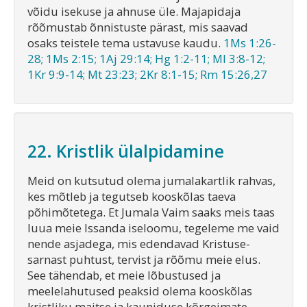
võidu isekuse ja ahnuse üle. Majapidaja
rõõmustab õnnistuste pärast, mis saavad
osaks teistele tema ustavuse kaudu.
1Ms 1:26-
28; 1Ms 2:15; 1Aj 29:14; Hg 1:2-11; Ml 3:8-12;
1Kr 9:9-14; Mt 23:23; 2Kr 8:1-15; Rm 15:26,27
22. Kristlik ülalpidamine
Meid on kutsutud olema jumalakartlik rahvas,
kes mõtleb ja tegutseb kooskõlas taeva
põhimõtetega. Et Jumala Vaim saaks meis taas
luua meie Issanda iseloomu, tegeleme me vaid
nende asjadega, mis edendavad Kristuse-
sarnast puhtust, tervist ja rõõmu meie elus.
See tähendab, et meie lõbustused ja
meelelahutused peaksid olema kooskõlas
kristliku maitse ja kauniduse kõrgeimate