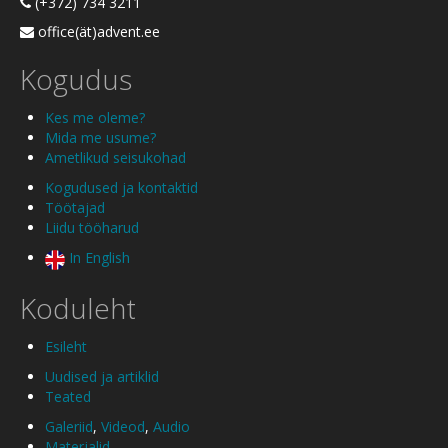
(+372) 734 3211
office(ät)advent.ee
Kogudus
Kes me oleme?
Mida me usume?
Ametlikud seisukohad
Kogudused ja kontaktid
Töötajad
Liidu tööharud
In English
Koduleht
Esileht
Uudised ja artiklid
Teated
Galeriid
,
Videod
,
Audio
Materjalid