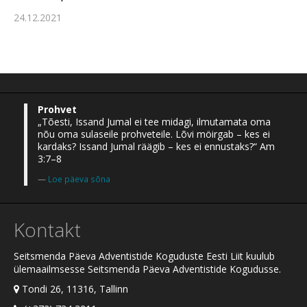
24.12.2021
Prohvet
„Tõesti, Issand Jumal ei tee midagi, ilmutamata oma
nõu oma sulaseile prohveteile. Lõvi möirgab – kes ei
kardaks? Issand Jumal räägib – kes ei ennustaks?“ Am
3:7–8
Loe päeva sõna
Kontakt
Seitsmenda Päeva Adventistide Koguduste Eesti Liit kuulub
ülemaailmsesse Seitsmenda Päeva Adventistide Kogudusse.
Tondi 26, 11316, Tallinn