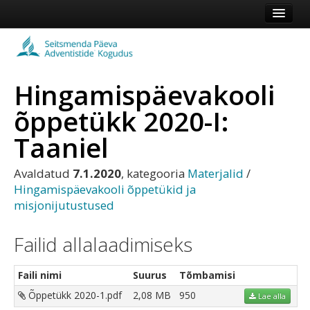
Esileht
Kogudus
Hingamispäevakooli
Koduleht
õppetükk 2020-I:
Vaata veel
Taaniel
Logi sisse või registreeru
Avaldatud
7.1.2020
, kategooria
Materjalid
/
Hingamispäevakooli õppetükid ja
misjonijutustused
Failid allalaadimiseks
Faili nimi
Suurus
Tõmbamisi
Õppetükk 2020-1.pdf
2,08 MB
950
Lae alla