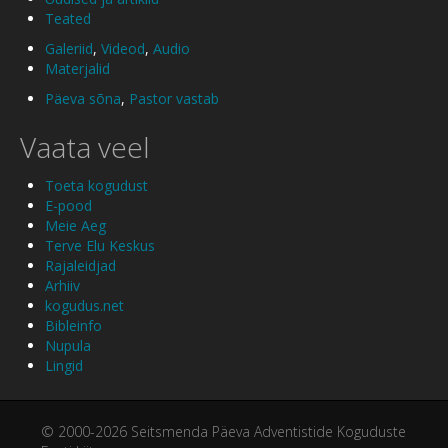
Teated
Galeriid
,
Videod
,
Audio
Materjalid
Päeva sõna
,
Pastor vastab
Vaata veel
Toeta kogudust
E-pood
Meie Aeg
Terve Elu Keskus
Rajaleidjad
Arhiiv
kogudus.net
Bibleinfo
Nupula
Lingid
© 2000-2026 Seitsmenda Päeva Adventistide Koguduste