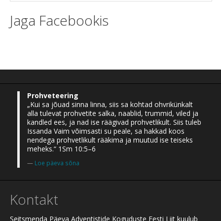
Jaga Facebookis
Prohveteering
„Kui sa jõuad sinna linna, siis sa kohtad ohvrikünkalt
alla tulevat prohvetite salka, naablid, trummid, viled ja
kandled ees, ja nad ise räägivad prohvetlikult. Siis tuleb
Issanda Vaim võimsasti su peale, sa hakkad koos
nendega prohvetlikult rääkima ja muutud ise teiseks
meheks.“ 1Sm 10:5–6
Loe päeva sõna
Kontakt
Seitsmenda Päeva Adventistide Koguduste Eesti Liit kuulub