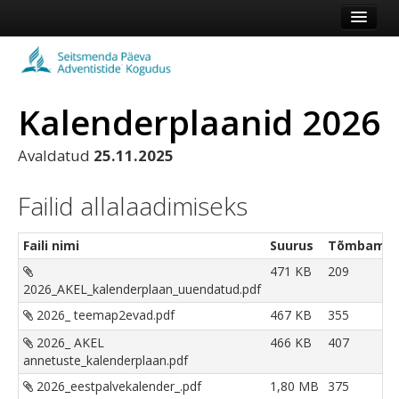
Esileht
Kogudus
Kalenderplaanid 2026
Koduleht
Vaata veel
Avaldatud
25.11.2025
Logi sisse või registreeru
Failid allalaadimiseks
Faili nimi
Suurus
Tõmbamis
471 KB
209
2026_AKEL_kalenderplaan_uuendatud.pdf
2026_ teemap2evad.pdf
467 KB
355
2026_ AKEL
466 KB
407
annetuste_kalenderplaan.pdf
2026_eestpalvekalender_.pdf
1,80 MB
375