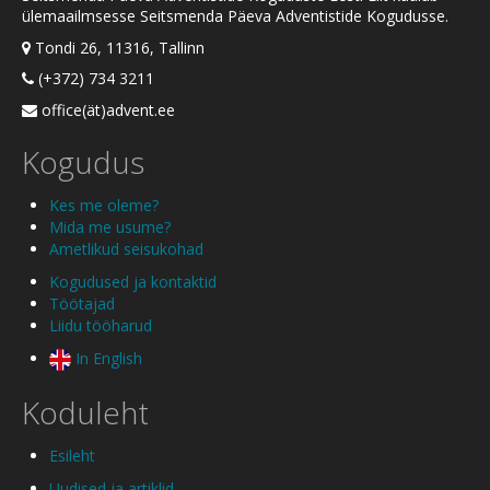
ülemaailmsesse Seitsmenda Päeva Adventistide Kogudusse.
Tondi 26, 11316, Tallinn
(+372) 734 3211
office(ät)advent.ee
Kogudus
Kes me oleme?
Mida me usume?
Ametlikud seisukohad
Kogudused ja kontaktid
Töötajad
Liidu tööharud
In English
Koduleht
Esileht
Uudised ja artiklid