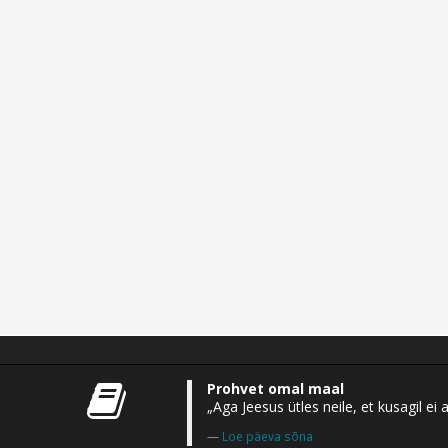
Prohvet omal maal
„Aga Jeesus ütles neile, et kusagil 
Loe päeva sõna