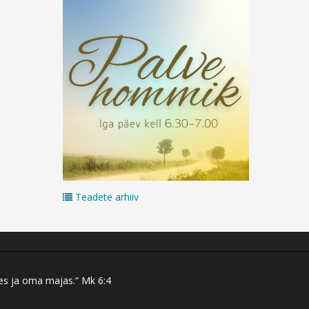
Teadete arhiiv
res ja oma majas.“ Mk 6:4