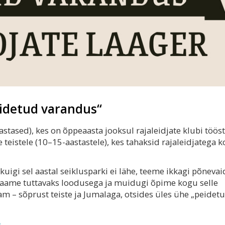
eidetud varandus“
aastased), kes on õppeaasta jooksul rajaleidjate klubi töös
 teistele (10–15-aastastele), kes tahaksid rajaleidjatega 
kuigi sel aastal seiklusparki ei lähe, teeme ikkagi põnevai
 saame tuttavaks loodusega ja muidugi õpime kogu selle
m – sõprust teiste ja Jumalaga, otsides üles ühe „peidet
e