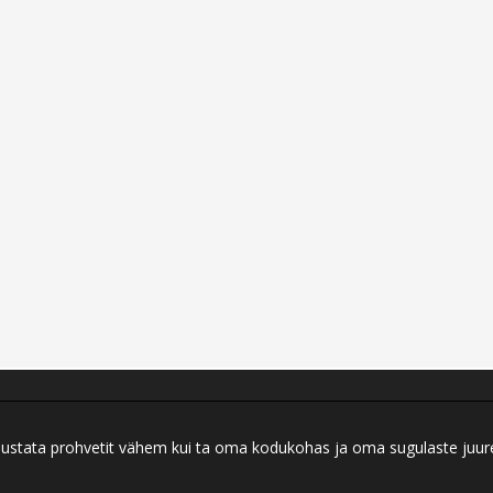
ei austata prohvetit vähem kui ta oma kodukohas ja oma sugulaste juu