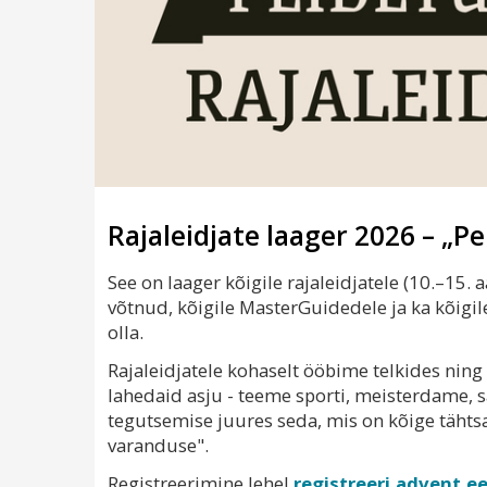
Rajaleidjate laager 2026 – „P
See on laager kõigile rajaleidjatele (10.–15. 
võtnud, kõigile MasterGuidedele ja ka kõigile
olla.
Rajaleidjatele kohaselt ööbime telkides ning 
lahedaid asju - teeme sporti, meisterdame,
tegutsemise juures seda, mis on kõige tähtsa
varanduse".
Registreerimine lehel
registreeri.advent.e