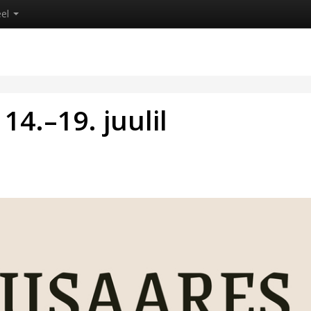
eel
14.–19. juulil