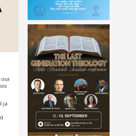
t osa
koos
d ja
ud