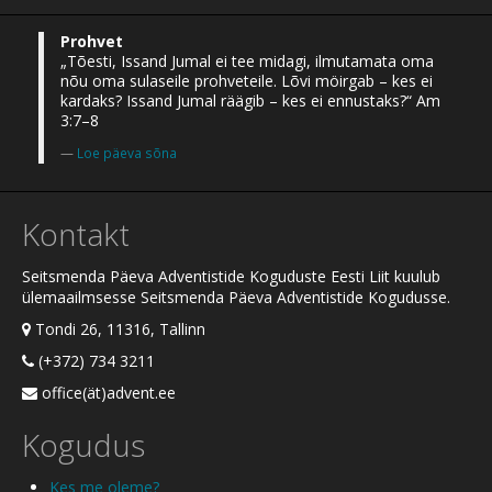
Prohvet
„Tõesti, Issand Jumal ei tee midagi, ilmutamata oma
nõu oma sulaseile prohveteile. Lõvi möirgab – kes ei
kardaks? Issand Jumal räägib – kes ei ennustaks?“ Am
3:7–8
Loe päeva sõna
Kontakt
Seitsmenda Päeva Adventistide Koguduste Eesti Liit kuulub
ülemaailmsesse Seitsmenda Päeva Adventistide Kogudusse.
Tondi 26, 11316, Tallinn
(+372) 734 3211
office(ät)advent.ee
Kogudus
Kes me oleme?