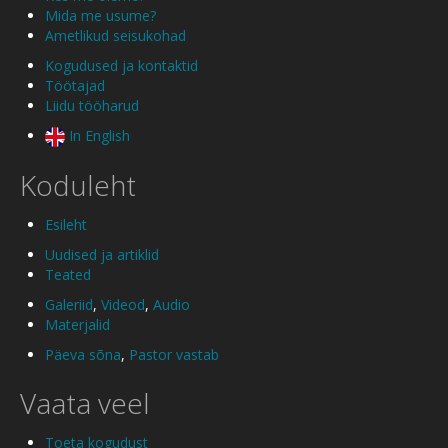
Mida me usume?
Ametlikud seisukohad
Kogudused ja kontaktid
Töötajad
Liidu tööharud
In English
Koduleht
Esileht
Uudised ja artiklid
Teated
Galeriid
,
Videod
,
Audio
Materjalid
Päeva sõna
,
Pastor vastab
Vaata veel
Toeta kogudust