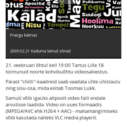
Esita
video
Praegu käimas
2009.02.21 Kaduma läinud sõnad
21. veebruari õhtul kell 19:00 Tartus Lille 18
toimunud noorte kohvikuõhtu videosalvestus.
Pärast "chilli"-kaadreid saab vaadata ühte ühislaulu
ning sisu-osa, mida esitab Toomas Lukk.
Samuti võib igaüks altpoolt video faili endale
arvutisse laadida. Video on uues formaadis
(MPEG4/AVC ehk H264 + AAC) - mahamängimiseks
võib kasutada näiteks VLC media playerit.