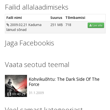
Failid allalaadimiseks
Faili nimi
Suurus
Tõmbamisi
2009.02.21 Kaduma
251 MB
718
Lae alla
läinud sõnad
Jaga Facebookis
Vaata seotud teemal
Kohvikuõhtu: The Dark Side Of The
Force
31.1.2009
00:40:29
Veel samast kategooriast