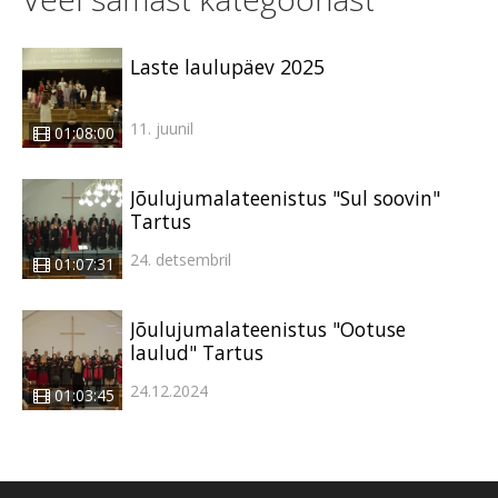
Laste laulupäev 2025
11. juunil
01:08:00
Jõulujumalateenistus "Sul soovin"
Tartus
24. detsembril
01:07:31
Jõulujumalateenistus "Ootuse
laulud" Tartus
24.12.2024
01:03:45