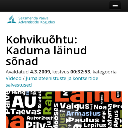
Esileht
Kogudus
Kohvikuõhtu:
Koduleht
Kaduma läinud
Vaata veel
sõnad
Logi sisse või registreeru
Avaldatud
4.3.2009
, kestvus
00:32:53
, kategooria
Videod
/
Jumalateenistuste ja kontsertide
salvestused