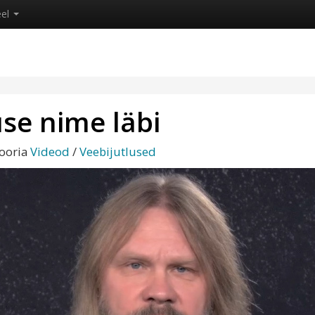
eel
use nime läbi
gooria
Videod
/
Veebijutlused