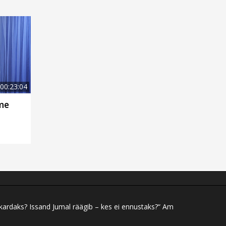
00:23:04
me
 kardaks? Issand Jumal räägib – kes ei ennustaks?“ Am