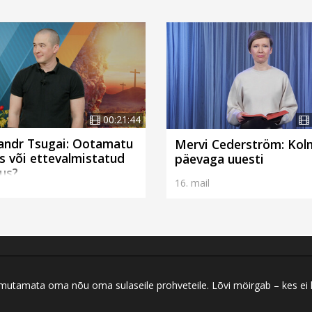
00:21:44
andr Tsugai: Ootamatu
Mervi Cederström: Kol
s või ettevalmistatud
päevaga uuesti
us?
l
16. mail
 ilmutamata oma nõu oma sulaseile prohveteile. Lõvi möirgab – kes ei