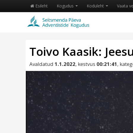
Esileht
Kogudus
Koduleht
Vaata v
Toivo Kaasik: Jees
Avaldatud
1.1.2022
, kestvus
00:21:41
, kate