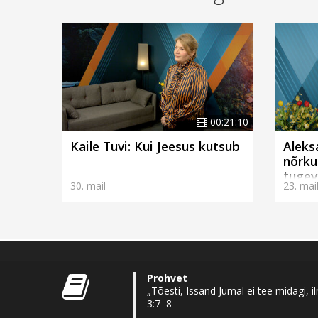
00:21:10
Kaile Tuvi: Kui Jeesus kutsub
Aleks
nõrku
tugev
30. mail
23. mai
Prohvet
„Tõesti, Issand Jumal ei tee midagi,
3:7–8