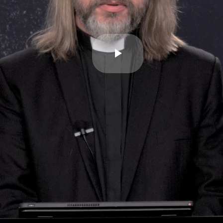
Esita
video