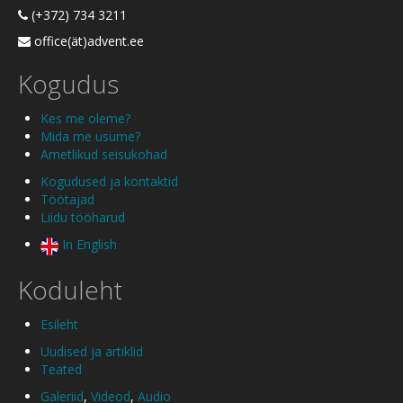
(+372) 734 3211
office(ät)advent.ee
Kogudus
Kes me oleme?
Mida me usume?
Ametlikud seisukohad
Kogudused ja kontaktid
Töötajad
Liidu tööharud
In English
Koduleht
Esileht
Uudised ja artiklid
Teated
Galeriid
,
Videod
,
Audio