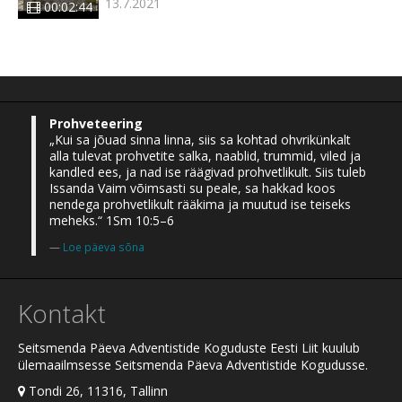
13.7.2021
00:02:44
Prohveteering
„Kui sa jõuad sinna linna, siis sa kohtad ohvrikünkalt
alla tulevat prohvetite salka, naablid, trummid, viled ja
kandled ees, ja nad ise räägivad prohvetlikult. Siis tuleb
Issanda Vaim võimsasti su peale, sa hakkad koos
nendega prohvetlikult rääkima ja muutud ise teiseks
meheks.“ 1Sm 10:5–6
Loe päeva sõna
Kontakt
Seitsmenda Päeva Adventistide Koguduste Eesti Liit kuulub
ülemaailmsesse Seitsmenda Päeva Adventistide Kogudusse.
Tondi 26, 11316, Tallinn