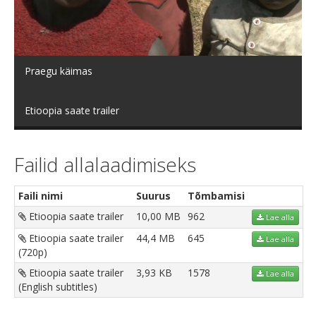
video
Praegu käimas
Etioopia saate trailer
Failid allalaadimiseks
Faili nimi
Suurus
Tõmbamisi
Etioopia saate trailer
10,00 MB
962
Lae alla
Etioopia saate trailer
44,4 MB
645
Lae alla
(720p)
Etioopia saate trailer
3,93 KB
1578
Lae alla
(English subtitles)