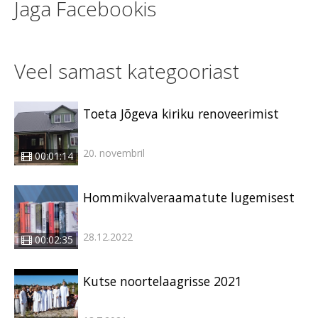
Jaga Facebookis
Veel samast kategooriast
Toeta Jõgeva kiriku renoveerimist
20. novembril
00:01:14
Hommikvalveraamatute lugemisest
28.12.2022
00:02:35
Kutse noortelaagrisse 2021