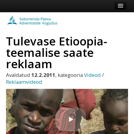
Esileht
Kogudus
Tulevase Etioopia-
Koduleht
teemalise saate
Vaata veel
reklaam
Logi sisse või registreeru
Avaldatud
12.2.2011
, kategooria
Videod
/
Reklaamvideod
Esita