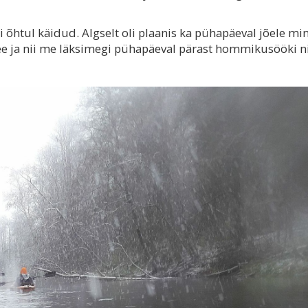
 õhtul käidud. Algselt oli plaanis ka pühapäeval jõele mi
 tee ja nii me läksimegi pühapäeval pärast hommikusööki n