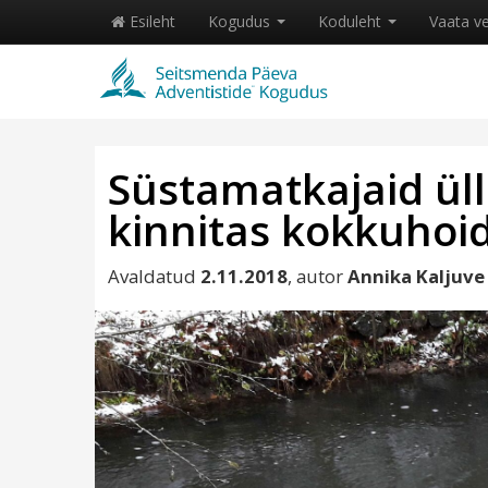
Esileht
Kogudus
Koduleht
Vaata v
Süstamatkajaid ül
kinnitas kokkuhoi
Avaldatud
2.11.2018
, autor
Annika Kaljuve