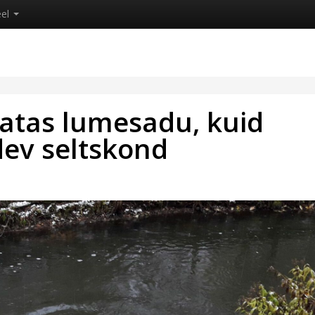
eel
latas lumesadu, kuid
dev seltskond