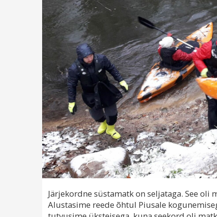
Järjekordne süstamatk on seljataga. See oli
Alustasime reede õhtul Piusale kogunemiseg
tutvusime üksteisega, kuna seekord oli matka