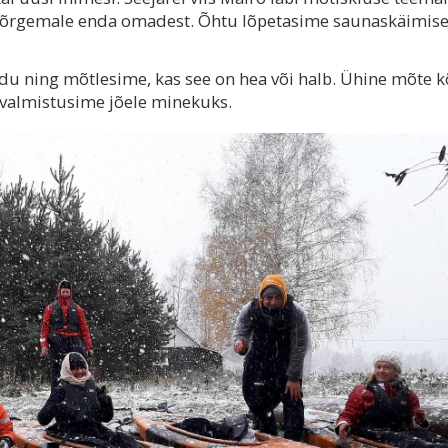
i kõrgemale enda omadest. Õhtu lõpetasime saunaskäimise
ning mõtlesime, kas see on hea või halb. Ühine mõte kõ
valmistusime jõele minekuks.