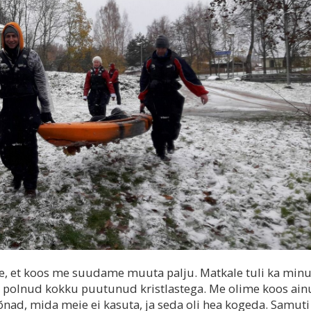
ee, et koos me suudame muuta palju. Matkale tuli ka minu
a polnud kokku puutunud kristlastega. Me olime koos ain
nad, mida meie ei kasuta, ja seda oli hea kogeda. Samuti 