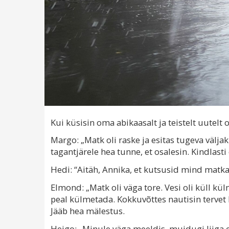
Kui küsisin oma abikaasalt ja teistelt uutelt 
Margo: „Matk oli raske ja esitas tugeva välja
tagantjärele hea tunne, et osalesin. Kindlasti
Hedi: “Aitäh, Annika, et kutsusid mind matka
Elmond: „Matk oli väga tore. Vesi oli küll kü
peal külmetada. Kokkuvõttes nautisin tervet
Jääb hea mälestus.
Heigo: „Minule väga meeldis, muidugi liiga e