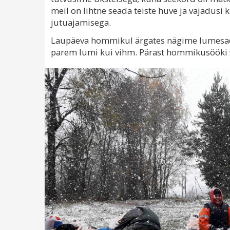
meil on lihtne seada teiste huve ja vajadus
jutuajamisega.
Laupäeva hommikul ärgates nägime lumesadu 
parem lumi kui vihm. Pärast hommikusööki 