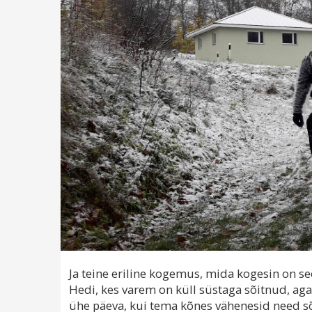
Ja teine eriline kogemus, mida kogesin on s
Hedi, kes varem on küll süstaga sõitnud, ag
ühe päeva, kui tema kõnes vähenesid need sõ