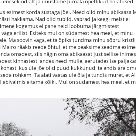
gi enesekindlalt ja unustame Jumala õpetlikud hoiatused.
elus esimest korda süstaga jõel. Need olid minu abikaasa 
sti hakkama. Nad olid tublid, vaprad ja keegi meist ei
simene kogemus ei pane neid loobuma järgmistest
 väga erilist. Esiteks mul on südamest hea meel, et minu
kale. Ma soovin väga, et ta õpiks tundma minu sõpru kristl
i Mairo rääkis reede õhtul, et me peaksime seadma esime
enda omadest, siis nägin oma abikaasat just sellise inime
adest kinnastest, andes need mulle, aerutades ise paljakä
le kohast, kus üle jõe olid puud kukkunud, ta andis ära om
 seda rohkem. Ta alati vaatas üle õla ja tundis muret, et Äl
kel abivalmis aitama kõiki. Mul on südamest hea meel, et m
.