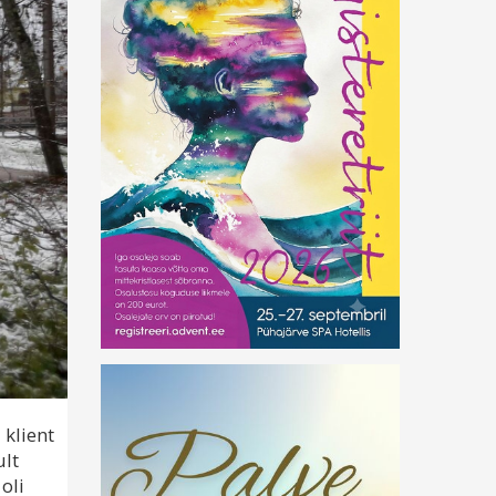
 klient
ult
oli