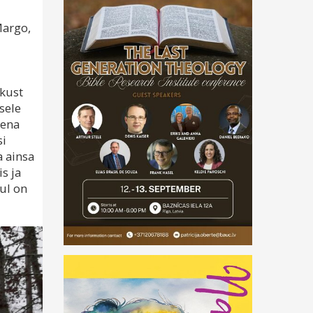
Margo,
ikust
sele
sena
si
a ainsa
is ja
ul on