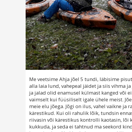
Me veetsime Ahja jõel 5 tundi, läbisime pisut
alla laia lund, vahepeal jäidet ja siis vihma j
ja jalad olid enamusel külmast kanged või ei
vaimselt kui füüsiliselt igale ühele meist. Jõ
meie elu jõega. Jõgi on ilus, vahel vaikne ja r
kärestikud. Kui oli rahulik lõik, tundsin ennas
riivasin või kärestikus kontrolli kaotasin, 
kukkuda, ja seda ei tahtnud ma seekord kindlas