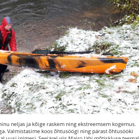
 minu neljas ja kõige raskem ning ekstreemsem kogemus.
a. Valmistasime koos õhtusöögi ning pärast õhtusööki
l uusi inimesi. Seejärel viis Mairo läbi mõtiskluse teemal