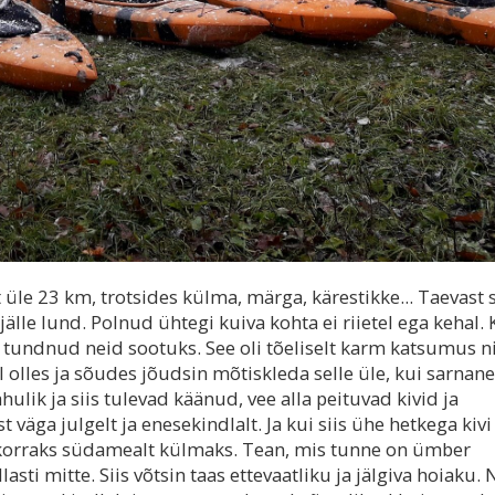
 üle 23 km, trotsides külma, märga, kärestikke... Taevast
a jälle lund. Polnud ühtegi kuiva kohta ei riietel ega kehal.
 tundnud neid sootuks. See oli tõeliselt karm katsumus ni
el olles ja sõudes jõudsin mõtiskleda selle üle, kui sarnan
ahulik ja siis tulevad käänud, vee alla peituvad kivid ja
t väga julgelt ja enesekindlalt. Ja kui siis ühe hetkega kiv
lõi korraks südamealt külmaks. Tean, mis tunne on ümber
ti mitte. Siis võtsin taas ettevaatliku ja jälgiva hoiaku. 