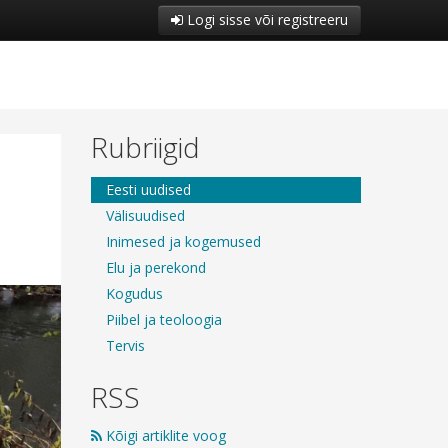
Logi sisse või registreeru
Rubriigid
Eesti uudised
Välisuudised
Inimesed ja kogemused
Elu ja perekond
Kogudus
Piibel ja teoloogia
Tervis
RSS
Kõigi artiklite voog