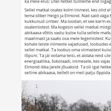
ka meie elus: ühel hetkel tunneme end liiga
Sellel matkal osales kolm inimest, kes olid 
tema sõber Heigo ja Elmond. Nad said väga hä
kukkunud ümber. Ma loodan, et see karm e
osalemistest. Ma kogesin sellel matkal midgi
abikaasa võttis vastu kutse tulla sellele mat
maailmast ja saaks osa meie tegemistest. Ku
kohale teiste inimeste vajadused, loobudes 
sellel matkal. Ta loobus oma viimastest kuiv
lõpuni. Ta jäi ootama teisi, et aidata neid ü
energiaallika, šokolaadi, inimesele, kes vajas
Elmond ikka järele jõuaksid. Ta oli igal het
selline abikaasa, kellelt on meil palju õppida