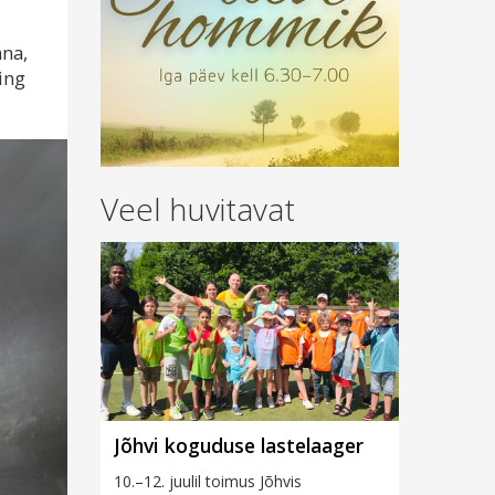
nna,
ing
Veel huvitavat
Jõhvi koguduse lastelaager
10.–12. juulil toimus Jõhvis