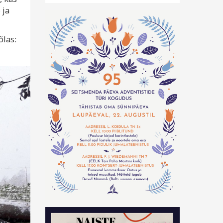
 ja
las: