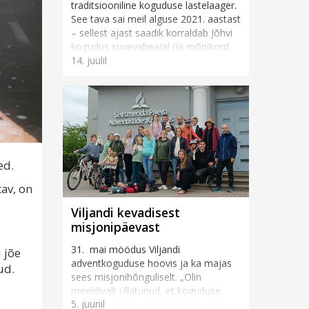
traditsiooniline koguduse lastelaager.
See tava sai meil alguse 2021. aastast
– sellest ajast saadik korraldab Jõhvi
kogudus suvevaheajal (ja mõnikord
14. juulil
ka muul vahea...
sed.
tav, on
Viljandi kevadisest
misjonipäevast
31. mai möödus Viljandi
 jõe
adventkoguduse hoovis ja ka majas
ud.
sees misjonihõnguliselt. „Olin
meeldivalt üllatunud, et koguduse
5. juunil
rahvas ja ka inimesed tänavalt tõid