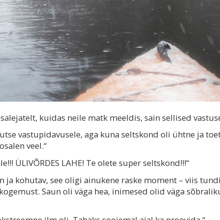
osalejatelt, kuidas neile matk meeldis, sain sellised vastu
kutse vastupidavusele, aga kuna seltskond oli ühtne ja toe
 osalen veel.“
le!!! ÜLIVÕRDES LAHE! Te olete super seltskond!!!“
lm ja kohutav, see oligi ainukene raske moment – viis tundi
 kogemust. Saun oli väga hea, inimesed olid väga sõbralik
kstreemne ilm oli. Tahaks soojemal ajal ka proovida.“