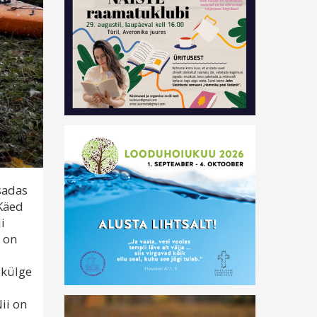
 sadas
 Käed
i
e on
i külge
Nii on