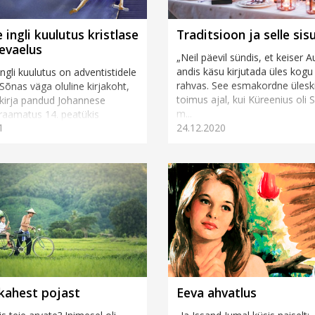
 ingli kuulutus kristlase
Traditsioon ja selle sis
evaelus
„Neil päevil sündis, et keiser 
andis käsu kirjutada üles kogu r
ngli kuulutus on adventistidele
rahvas. See esmakordne üleski
Sõnas väga oluline kirjakoht,
toimus ajal, kui Küreenius oli 
kirja pandud Johannese
m...
raamatus 14. peatükis
1
24.12.2020
 6–12. Võiks isegi öel...
kahest pojast
Eeva ahvatlus