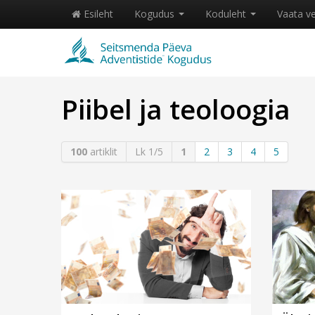
Esileht
Kogudus
Koduleht
Vaata v
Piibel ja teoloogia
100
artiklit
Lk 1/5
1
2
3
4
5