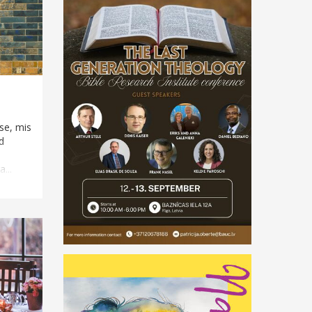
se, mis
d
...