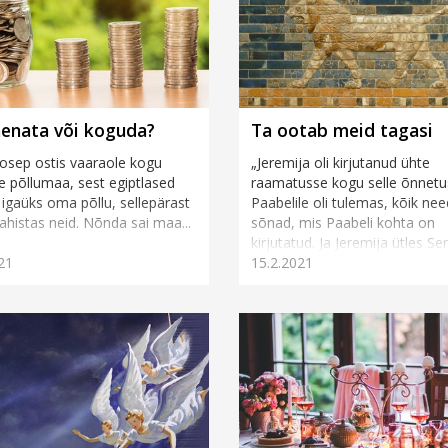
aenata või koguda?
Ta ootab meid tagasi
oosep ostis vaaraole kogu
„Jeremija oli kirjutanud ühte
e põllumaa, sest egiptlased
raamatusse kogu selle õnnetu
igaüks oma põllu, sellepärast
Paabelile oli tulemas, kõik nee
 ahistas neid. Nõnda sai maa...
sõnad, mis Paabeli kohta on
kirjutatud. Ja Jeremija ütles Sera
21
15.2.2021