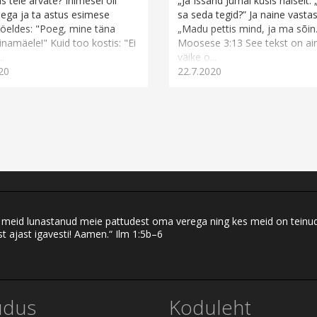
s teie arvate? Inimesel oli
„Ja Issand Jumal küsis naiselt:
ega ja ta astus esimese
sa seda tegid?” Ja naine vastas
 öeldes: "Poeg, mine täna
„Madu pettis mind, ja ma sõin.
iinamäele!" Kuid too kostis: "Ei
Moosese 3:13 See tekst on ain
..
väike o...
20
22.7.2020
eid lunastanud meie pattudest oma verega ning kes meid on teinud ku
t ajast igavesti! Aamen.“ Ilm 1:5b–6
udus
Koduleht