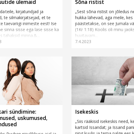
uutide ülemaid
Sõna ristist
a teile, kirjatundjad ja
„Sest sõna ristist on jõledus ne
d, te silmakirjatsejad, et te
hukka lähevad, aga meile, kes
e taevariigi inimeste eest! Ise
päästetakse, on see Jumala vä
ähe sinna sisse ega lase sisse ka
(1Kr 1:18) Koolis oli minu jaok
es tahaksid minna.&...
huvitavam...
3
7.4.2023
kari sündimine:
Isekeskis
mused, uskumused,
„Siis rääkisid isekeskis need, k
ndused
kartsid Issandat; ja Issand pan
ning kuulis ja tema palge ees ki
äks Ruuben nisulõikuse ajal ja