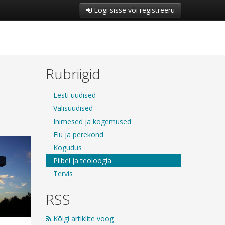
Logi sisse või registreeru
Rubriigid
Eesti uudised
Välisuudised
Inimesed ja kogemused
Elu ja perekond
Kogudus
Piibel ja teoloogia
Tervis
RSS
Kõigi artiklite voog