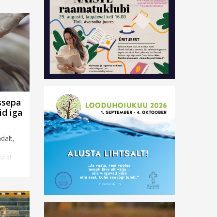
ssepa
id iga
dalt,
seal
a läksin