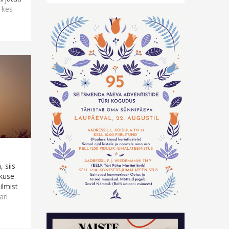
 kes
 siis
rkuse
ilmist
ari