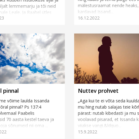
mälestusraamat nende heaks,
väljalt lemmemarju ja tõi neid
kardavad Issand...
le Leale. Ja Raahel ütles
23
16.12.2022
„Anna ka minule oma poja
rju!&ldqu...
l pinnal
Nuttev prohvet
me võime laulda Issanda
„Aga kui te ei võta seda kuulda,
õõral pinnal? Ps 137:4
mu hing nutab salajas teie kõ
lvemaal Paabelis
pärast: nutab kibedasti ja mu s
sid 70 aasta kestel taeva ja
voolavad pisarad, et Issanda k
ja sõnumeid nii oma ...
viiakse vangi.&ldquo...
022
15.9.2022