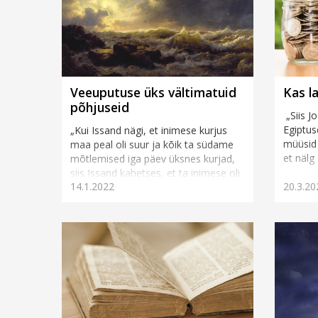
Veeuputuse üks vältimatuid
Kas l
põhjuseid
„Siis J
Egiptus
„Kui Issand nägi, et inimese kurjus
müüsid 
maa peal oli suur ja kõik ta südame
et nälg
mõtlemised iga päev üksnes kurjad,
siis Issand kahetses, et ta inimese oli
14.1.2022
20.3.20
teinud maa ...