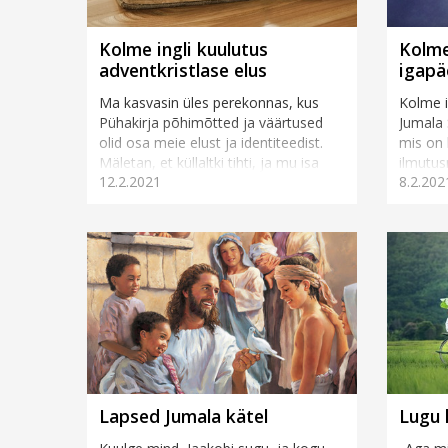
Kolme ingli kuulutus
Kolme
adventkristlase elus
igapä
Ma kasvasin üles perekonnas, kus
Kolme i
Pühakirja põhimõtted ja väärtused
Jumala 
olid osa meie elust ja identiteedist.
mis on 
Mäletan, et küllaltki tihti, ja mu isa
ilmutus
12.2.2021
8.2.202
initsiatiivi...
salmides
Lapsed Jumala kätel
Lugu 