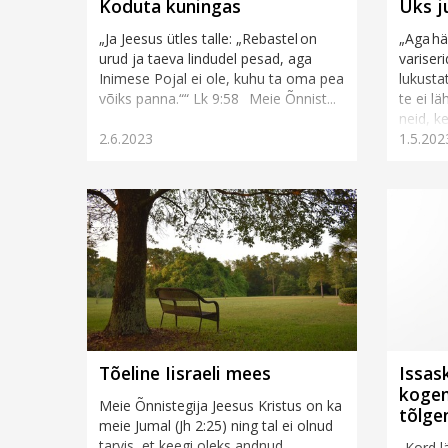
Koduta kuningas
Üks j
„Ja Jeesus ütles talle: „Rebastel on
„Aga häd
urud ja taeva lindudel pesad, aga
variseri
Inimese Pojal ei ole, kuhu ta oma pea
lukustat
võiks panna.““ Lk 9:58 Meie Õnnist...
te ei l
neid, k
2.6.2023
1.5.202
Tõeline Iisraeli mees
Issas
koge
Meie Õnnistegija Jeesus Kristus on ka
tõlge
meie Jumal (Jh 2:25) ning tal ei olnud
tarvis, et keegi oleks andnud
„Kord l