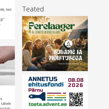
Teated
ile, kes
gi.“
s
es
i tähele
rjutati