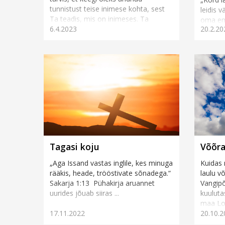
tunnistust teise inimese kohta, sest
leidis 
Ta teadis, mis on inimeses. Ta
oma ema
6.4.2023
20.2.20
kõneles v&a...
Leale: 
lemmema
Tagasi koju
Võõra
„Aga Issand vastas inglile, kes minuga
Kuidas 
rääkis, heade, trööstivate sõnadega.“
laulu v
Sakarja 1:13 Pühakirja aruannet
Vangipõ
uurides jõuab siiras ...
kuuluta
maa Loo
17.11.2022
20.10.2