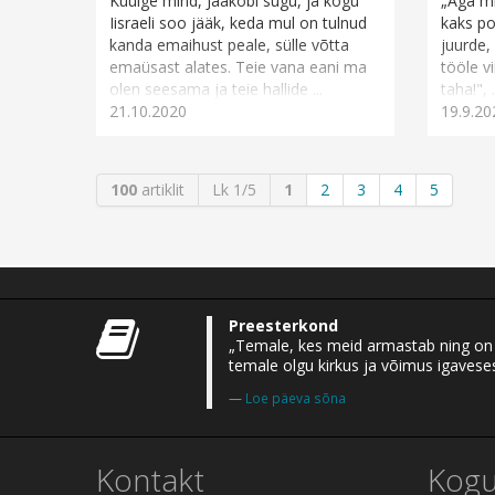
Kuulge mind, Jaakobi sugu, ja kogu
„Aga mi
Iisraeli soo jääk, keda mul on tulnud
kaks po
kanda emaihust peale, sülle võtta
juurde,
emaüsast alates. Teie vana eani ma
tööle v
olen seesama ja teie hallide ...
taha!", .
21.10.2020
19.9.20
100
artiklit
Lk 1/5
1
2
3
4
5
Preesterkond
„Temale, kes meid armastab ning on m
temale olgu kirkus ja võimus igaveses
Loe päeva sõna
Kontakt
Kog