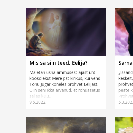
Mis sa siin teed, Eelija?
Sarna
Mäletan üsna ammusest ajast üht
„Issand
koosolekut Mere pst kirikus, kui vend
keskelt
Tõnu Jugar kõneles prohvet Eelijast.
prohvet
Olin seni ikka arvanud, et rõhuasetus
peate k
selles k&u...
Prohvet
9.5.2022
5.3.202