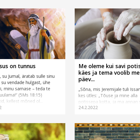
sus on tunnus
Me oleme kui savi poti
käes ja tema voolib me
, su Jumal, äratab sulle sinu
päev...
, su vendade hulgast, ühe
i, minu sarnase – teda te
„Sõna, mis Jeremijale tuli Issan
uulama!“ (5Ms 18:15)
kes ütles: „Tõuse ja mine alla
id, kellest mõned ol...
potissepa kotta, ja ma annan 
2
24.2.2022
sulle kuulda oma sõnu!“ Siis m
alla po...