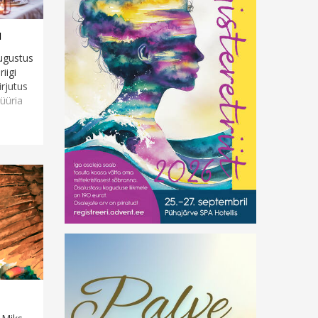
u
Augustus
iigi
rjutus
Süüria