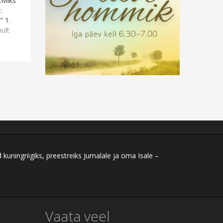
 „Miks
:
” 1.
ult
ningriigiks, preestreiks Jumalale ja oma Isale –
Vaata veel