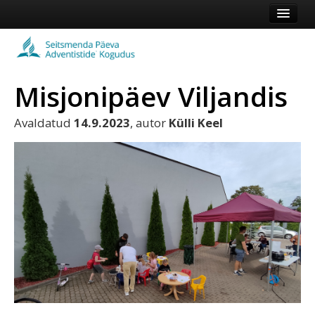
Esileht
Kogudus
Misjonipäev Viljandis
Koduleht
Vaata veel
Avaldatud
14.9.2023
, autor
Külli Keel
Logi sisse või registreeru