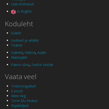
Liidu tööharud
In English
Koduleht
Esileht
Uudised ja artiklid
Teated
Galeriid
,
Videod
,
Audio
Materjalid
Päeva sõna
,
Pastor vastab
Vaata veel
Toeta kogudust
E-pood
Meie Aeg
Terve Elu Keskus
Rajaleidjad