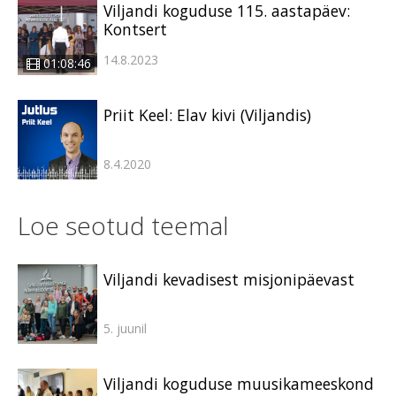
Viljandi koguduse 115. aastapäev:
Kontsert
14.8.2023
01:08:46
Priit Keel: Elav kivi (Viljandis)
8.4.2020
Loe seotud teemal
Viljandi kevadisest misjonipäevast
5. juunil
Viljandi koguduse muusikameeskond