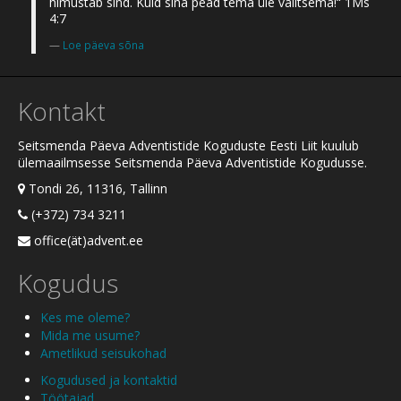
himustab sind. Kuid sina pead tema üle valitsema!“ 1Ms
4:7
Loe päeva sõna
Kontakt
Seitsmenda Päeva Adventistide Koguduste Eesti Liit kuulub
ülemaailmsesse Seitsmenda Päeva Adventistide Kogudusse.
Tondi 26, 11316, Tallinn
(+372) 734 3211
office(ät)advent.ee
Kogudus
Kes me oleme?
Mida me usume?
Ametlikud seisukohad
Kogudused ja kontaktid
Töötajad