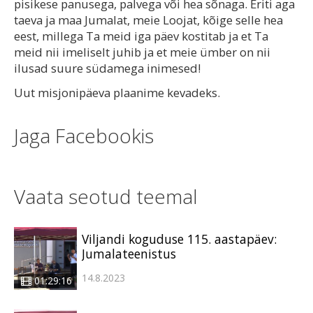
pisikese panusega, palvega või hea sõnaga. Eriti aga
taeva ja maa Jumalat, meie Loojat, kõige selle hea
eest, millega Ta meid iga päev kostitab ja et Ta
meid nii imeliselt juhib ja et meie ümber on nii
ilusad suure südamega inimesed!
Uut misjonipäeva plaanime kevadeks.
Jaga Facebookis
Vaata seotud teemal
Viljandi koguduse 115. aastapäev:
Jumalateenistus
14.8.2023
01:29:16