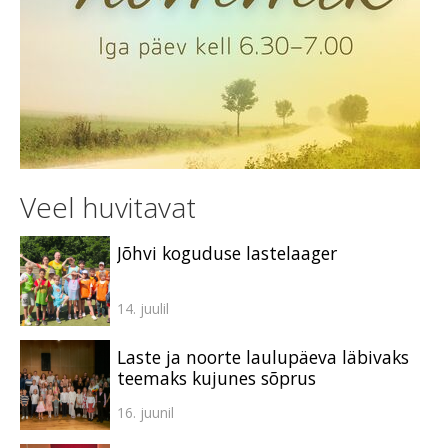
Veel huvitavat
Jõhvi koguduse lastelaager
14. juulil
Laste ja noorte laulupäeva läbivaks
teemaks kujunes sõprus
16. juunil