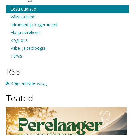
Eesti uudised
Välisuudised
Inimesed ja kogemused
Elu ja perekond
Kogudus
Piibel ja teoloogia
Tervis
RSS
Kõigi artiklite voog
Teated