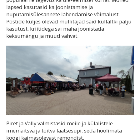
lapsed kasutasid ka joonistamise ja
nuputamisülesannete lahendamise võimalust.
Postide küljes olevad mullitajad said küllaltki palju
kasutust, kriitidega sai maha joonistada
keksumängu ja muud vahvat.
Piret ja Vally valmistasid meile ja külalistele
imemaitsva ja toitva läätsesupi, seda hoolimata
köögi käimasolevast remondist.