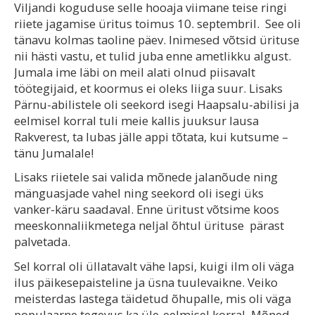
Viljandi koguduse selle hooaja viimane teise ringi
riiete jagamise üritus toimus 10. septembril. See oli
tänavu kolmas taoline päev. Inimesed võtsid ürituse
nii hästi vastu, et tulid juba enne ametlikku algust.
Jumala ime läbi on meil alati olnud piisavalt
töötegijaid, et koormus ei oleks liiga suur. Lisaks
Pärnu-abilistele oli seekord isegi Haapsalu-abilisi ja
eelmisel korral tuli meie kallis juuksur lausa
Rakverest, ta lubas jälle appi tõtata, kui kutsume –
tänu Jumalale!
Lisaks riietele sai valida mõnede jalanõude ning
mänguasjade vahel ning seekord oli isegi üks
vanker-käru saadaval. Enne üritust võtsime koos
meeskonnaliikmetega neljal õhtul ürituse pärast
palvetada.
Sel korral oli üllatavalt vähe lapsi, kuigi ilm oli väga
ilus päikesepaisteline ja üsna tuulevaikne. Veiko
meisterdas lastega täidetud õhupalle, mis oli väga
populaarne tegevus ka üle-eelmisel korral. Mõned