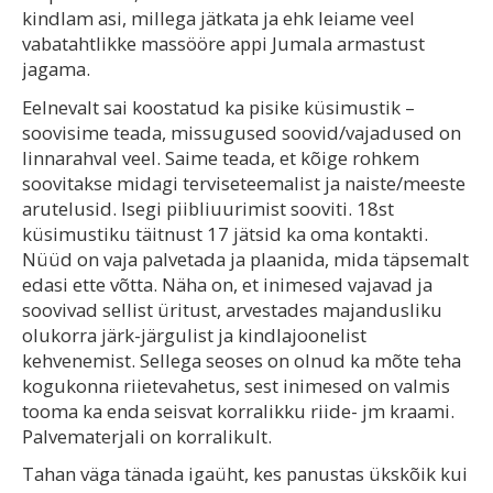
kindlam asi, millega jätkata ja ehk leiame veel
vabatahtlikke massööre appi Jumala armastust
jagama.
Eelnevalt sai koostatud ka pisike küsimustik –
soovisime teada, missugused soovid/vajadused on
linnarahval veel. Saime teada, et kõige rohkem
soovitakse midagi terviseteemalist ja naiste/meeste
arutelusid. Isegi piibliuurimist sooviti. 18st
küsimustiku täitnust 17 jätsid ka oma kontakti.
Nüüd on vaja palvetada ja plaanida, mida täpsemalt
edasi ette võtta. Näha on, et inimesed vajavad ja
soovivad sellist üritust, arvestades majandusliku
olukorra järk-järgulist ja kindlajoonelist
kehvenemist. Sellega seoses on olnud ka mõte teha
kogukonna riietevahetus, sest inimesed on valmis
tooma ka enda seisvat korralikku riide- jm kraami.
Palvematerjali on korralikult.
Tahan väga tänada igaüht, kes panustas ükskõik kui