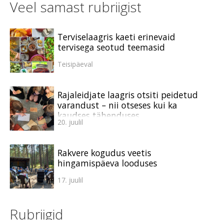
Veel samast rubriigist
Terviselaagris kaeti erinevaid
tervisega seotud teemasid
Teisipäeval
Rajaleidjate laagris otsiti peidetud
varandust – nii otseses kui ka
kaudses tähenduses
20. juulil
Rakvere kogudus veetis
hingamispäeva looduses
17. juulil
Rubriigid