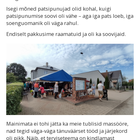
Isegi mõned patsipunujad olid kohal, kuigi
patsipunumise soovi oli vähe – aga iga pats loeb, iga
soenguomanik oli väga rahul.
Endiselt pakkusime raamatuid ja oli ka soovijaid.
Mainimata ei tohi jätta ka meie tublisid massööre,
nad tegid väga-väga tänuväärset tööd ja järjekord
oli pikk. Näib, et terviseteema on kindlamast