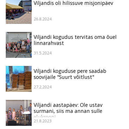
Viljandis oli hilissuve misjonipäev
26.8.2024
Viljandi kogudus tervitas oma õuel
linnarahvast
31.5.2024
Viljandi koguduse pere saadab
soovijaile "Suurt võitlust"
27.2.2024
Viljandi aastapäev: Ole ustav
surmani, siis ma annan sulle
elukrooni…
21.8.2023