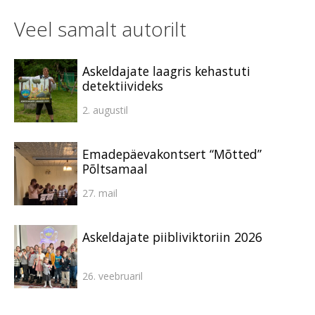
Veel samalt autorilt
Askeldajate laagris kehastuti
detektiivideks
2. augustil
Emadepäevakontsert “Mõtted”
Põltsamaal
27. mail
Askeldajate piibliviktoriin 2026
26. veebruaril