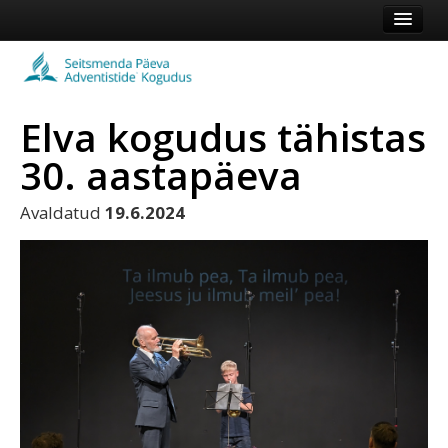
Esileht
Kogudus
Elva kogudus tähistas
Koduleht
30. aastapäeva
Vaata veel
Avaldatud
19.6.2024
Logi sisse või registreeru