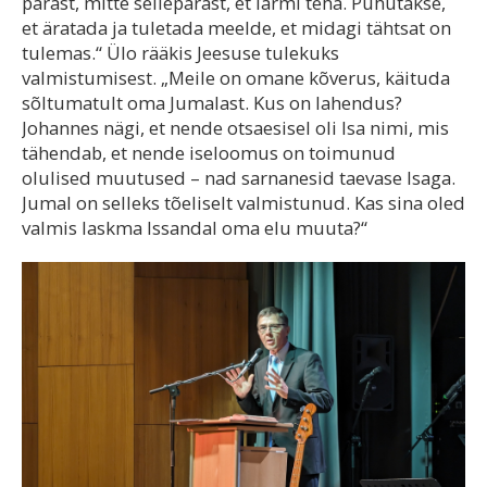
pärast, mitte sellepärast, et lärmi teha. Puhutakse,
et äratada ja tuletada meelde, et midagi tähtsat on
tulemas.“ Ülo rääkis Jeesuse tulekuks
valmistumisest. „Meile on omane kõverus, käituda
sõltumatult oma Jumalast. Kus on lahendus?
Johannes nägi, et nende otsaesisel oli Isa nimi, mis
tähendab, et nende iseloomus on toimunud
olulised muutused – nad sarnanesid taevase Isaga.
Jumal on selleks tõeliselt valmistunud. Kas sina oled
valmis laskma Issandal oma elu muuta?“