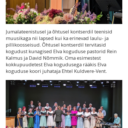
Jumalateenistusel ja õhtusel kontserdil teenisid
muusikaga nii lapsed kui ka erinevad laulu- ja
pillikoosseisud. Õhtusel kontserdil tervitasid
kogudust kunagised Elva koguduse pastorid Rein
Kalmus ja David Nõmmik. Oma esimestest
kokkupuudetest Elva kogudusega rääkis Elva
koguduse koori juhataja Ehtel Kuldvere-Vent.