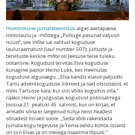
Hommikune jumalateenistus
algas aastapäeva
motolaulu ja -mõttega „Puhuge pasunat valjusti
nüüd“, see mõte sai valitud koguduse
lauluraamatust (laul number 507); jutluste ja
tervituste keskne mõte oli Jeesuse teise tuleku
ootamine. Kogudust tervitas Elva koguduse
kunagine pastor Heino Lukk, kes meenutas
koguduse algusaegu. „Elva kandis elasid paljudki
Tartu adventkoguduse liikmed ja nad otsustasid, et
miks Tartusse käia, kui siin võiks kogudus olla,“
rääkis Heino ja julgustas kogudust piiblisalmiga
Joosua 21. peatüki 45. salmist, kus on kirjas, et
ainsatki sõna ei langenud tühja neist headest
sõnadest Iisraeli soole. „Seda võib rakendada
Jumala kogu tegevuse ja Tema öeldu kohta, Issand
on siin Elvas ja on meiega maailma lõpuni.“