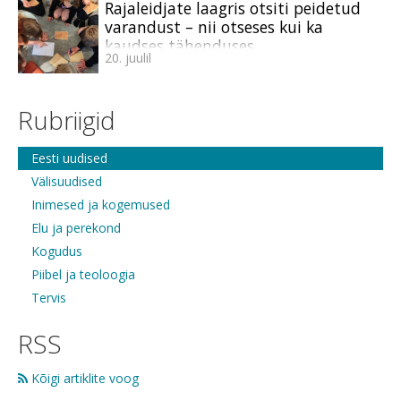
Rajaleidjate laagris otsiti peidetud
varandust – nii otseses kui ka
kaudses tähenduses
20. juulil
Rubriigid
Eesti uudised
Välisuudised
Inimesed ja kogemused
Elu ja perekond
Kogudus
Piibel ja teoloogia
Tervis
RSS
Kõigi artiklite voog