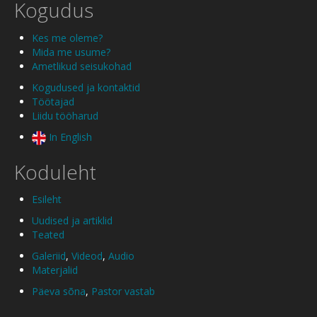
Kogudus
Kes me oleme?
Mida me usume?
Ametlikud seisukohad
Kogudused ja kontaktid
Töötajad
Liidu tööharud
In English
Koduleht
Esileht
Uudised ja artiklid
Teated
Galeriid
,
Videod
,
Audio
Materjalid
Päeva sõna
,
Pastor vastab