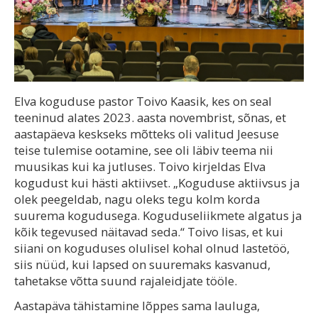
Elva koguduse pastor Toivo Kaasik, kes on seal
teeninud alates 2023. aasta novembrist, sõnas, et
aastapäeva keskseks mõtteks oli valitud Jeesuse
teise tulemise ootamine, see oli läbiv teema nii
muusikas kui ka jutluses. Toivo kirjeldas Elva
kogudust kui hästi aktiivset. „Koguduse aktiivsus ja
olek peegeldab, nagu oleks tegu kolm korda
suurema kogudusega. Koguduseliikmete algatus ja
kõik tegevused näitavad seda.“ Toivo lisas, et kui
siiani on koguduses olulisel kohal olnud lastetöö,
siis nüüd, kui lapsed on suuremaks kasvanud,
tahetakse võtta suund rajaleidjate tööle.
Aastapäva tähistamine lõppes sama lauluga,