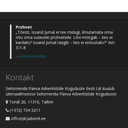
Prohvet
„Tõesti, Issand Jumal ei tee midagi, ilmutamata oma
nõu oma sulaseile prohveteile. Lõvi möirgab – kes ei
kardaks? Issand Jumal räägib – kes ei ennustaks?“ Am
3:7–8
Loe päeva sõna
Kontakt
Seitsmenda Päeva Adventistide Koguduste Eesti Liit kuulub
ülemaailmsesse Seitsmenda Päeva Adventistide Kogudusse.
Tondi 26, 11316, Tallinn
(+372) 734 3211
office(ät)advent.ee