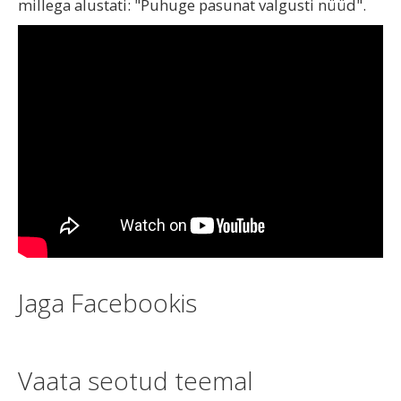
millega alustati: "Puhuge pasunat valgusti nüüd".
Jaga Facebookis
Vaata seotud teemal