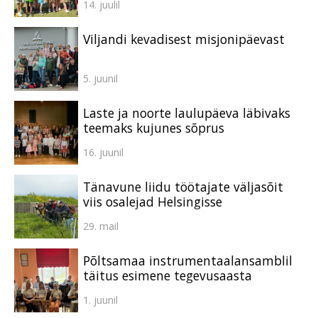
14. juulil
Viljandi kevadisest misjonipäevast
5. juunil
Laste ja noorte laulupäeva läbivaks
teemaks kujunes sõprus
16. juunil
Tänavune liidu töötajate väljasõit
viis osalejad Helsingisse
29. mail
Põltsamaa instrumentaalansamblil
täitus esimene tegevusaasta
1. juunil