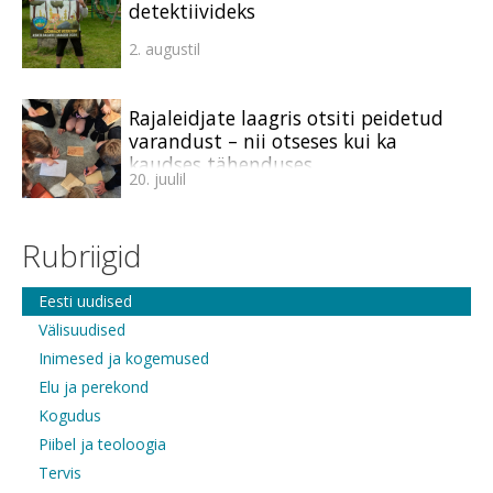
detektiivideks
2. augustil
Rajaleidjate laagris otsiti peidetud
varandust – nii otseses kui ka
kaudses tähenduses
20. juulil
Rubriigid
Eesti uudised
Välisuudised
Inimesed ja kogemused
Elu ja perekond
Kogudus
Piibel ja teoloogia
Tervis