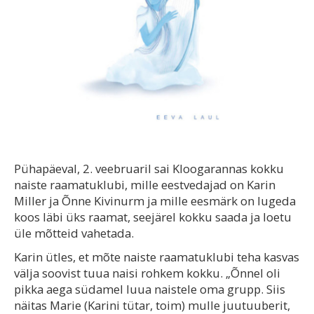
Pühapäeval, 2. veebruaril sai Kloogarannas kokku
naiste raamatuklubi, mille eestvedajad on Karin
Miller ja Õnne Kivinurm ja mille eesmärk on lugeda
koos läbi üks raamat, seejärel kokku saada ja loetu
üle mõtteid vahetada.
Karin ütles, et mõte naiste raamatuklubi teha kasvas
välja soovist tuua naisi rohkem kokku. „Õnnel oli
pikka aega südamel luua naistele oma grupp. Siis
näitas Marie (Karini tütar, toim) mulle juutuuberit,