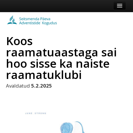
Esileht
Kogudus
Koos
Koduleht
raamatuaastaga sai
Vaata veel
hoo sisse ka naiste
Logi sisse või registreeru
raamatuklubi
Avaldatud
5.2.2025