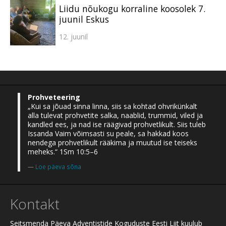
Liidu nõukogu korraline koosolek 7.
juunil Eskus
12. juunil
Prohveteering
„Kui sa jõuad sinna linna, siis sa kohtad ohvrikünkalt
alla tulevat prohvetite salka, naablid, trummid, viled ja
kandled ees, ja nad ise räägivad prohvetlikult. Siis tuleb
Issanda Vaim võimsasti su peale, sa hakkad koos
nendega prohvetlikult rääkima ja muutud ise teiseks
meheks.“ 1Sm 10:5–6
Loe päeva sõna
Kontakt
Seitsmenda Päeva Adventistide Koguduste Eesti Liit kuulub