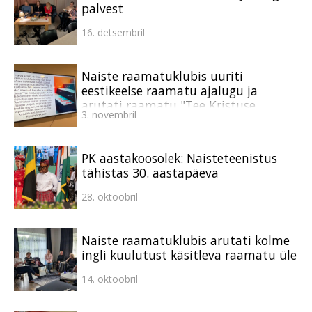
palvest
16. detsembril
Naiste raamatuklubis uuriti
eestikeelse raamatu ajalugu ja
arutati raamatu "Tee Kristuse
3. novembril
juurde" teemadel
PK aastakoosolek: Naisteteenistus
tähistas 30. aastapäeva
28. oktoobril
Naiste raamatuklubis arutati kolme
ingli kuulutust käsitleva raamatu üle
14. oktoobril