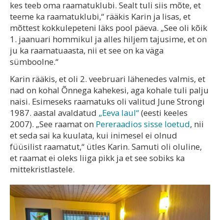
kes teeb oma raamatuklubi. Sealt tuli siis mõte, et
teeme ka raamatuklubi,“ rääkis Karin ja lisas, et
mõttest kokkulepeteni läks pool päeva. „See oli kõik
1. jaanuari hommikul ja alles hiljem tajusime, et on
ju ka raamatuaasta, nii et see on ka väga
sümboolne.“
Karin rääkis, et oli 2. veebruari lähenedes valmis, et
nad on kohal Õnnega kahekesi, aga kohale tuli palju
naisi. Esimeseks raamatuks oli valitud June Strongi
1987. aastal avaldatud
„Eeva laul“
(eesti keeles
2007). „See raamat on
Pereraadios sisse loetud
, nii
et seda sai ka kuulata, kui inimesel ei olnud
füüsilist raamatut,“ ütles Karin. Samuti oli oluline,
et raamat ei oleks liiga pikk ja et see sobiks ka
mittekristlastele.