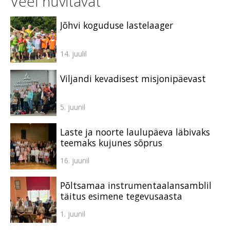
Veel huvitavat
Jõhvi koguduse lastelaager
14. juulil
Viljandi kevadisest misjonipäevast
5. juunil
Laste ja noorte laulupäeva läbivaks
teemaks kujunes sõprus
16. juunil
Põltsamaa instrumentaalansamblil
täitus esimene tegevusaasta
1. juunil