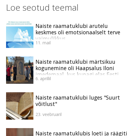
Loe seotud teemal
Naiste raamatuklubi arutelu
keskmes oli emotsionaalselt terve
vaimulikkus
11. mail
Naiste raamatuklubi märtsikuu
kogunemine oli Haapsalus Iloni
imedemaal, kus kunagi elas Eesti
6. aprillil
misjonär
Naiste raamatuklubi luges "Suurt
võitlust"
23. veebruaril
Naiste raamatuklubis loeti ja räägiti