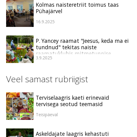
Kolmas naisteretriit toimus taas
Pühajärvel
16.9.2025
P. Yancey raamat "Jeesus, keda ma ei
tundnud" tekitas naiste
raamatuklubis mitmetunnise
3.9.2025
arutelu
Veel samast rubriigist
Terviselaagris kaeti erinevaid
tervisega seotud teemasid
Teisipäeval
Askeldajate laagris kehastuti