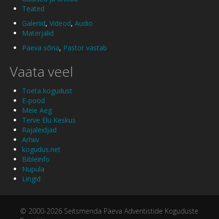
Teated
Galeriid
,
Videod
,
Audio
Materjalid
Päeva sõna
,
Pastor vastab
Vaata veel
Toeta kogudust
E-pood
Meie Aeg
Terve Elu Keskus
Rajaleidjad
Arhiiv
kogudus.net
Bibleinfo
Nupula
Lingid
© 2000-2026 Seitsmenda Päeva Adventistide Koguduste