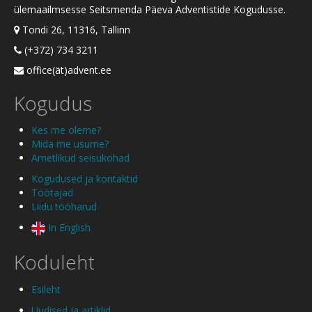
ülemaailmsesse Seitsmenda Päeva Adventistide Kogudusse.
Tondi 26, 11316, Tallinn
(+372) 734 3211
office(ät)advent.ee
Kogudus
Kes me oleme?
Mida me usume?
Ametlikud seisukohad
Kogudused ja kontaktid
Töötajad
Liidu tööharud
In English
Koduleht
Esileht
Uudised ja artiklid