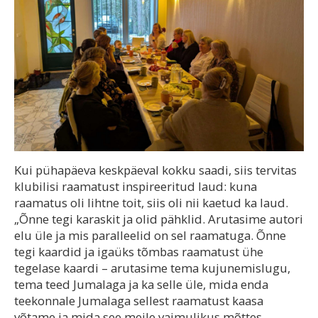
Kui pühapäeva keskpäeval kokku saadi, siis tervitas
klubilisi raamatust inspireeritud laud: kuna
raamatus oli lihtne toit, siis oli nii kaetud ka laud.
„Õnne tegi karaskit ja olid pähklid. Arutasime autori
elu üle ja mis paralleelid on sel raamatuga. Õnne
tegi kaardid ja igaüks tõmbas raamatust ühe
tegelase kaardi – arutasime tema kujunemislugu,
tema teed Jumalaga ja ka selle üle, mida enda
teekonnale Jumalaga sellest raamatust kaasa
võtame ja mida see meile vaimulikus mõttes