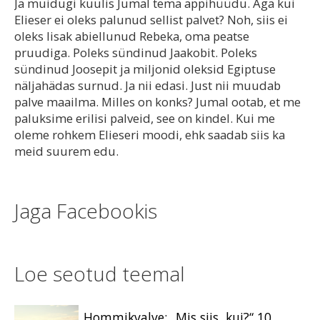
Ja muidugi kuulis Jumal tema appihüüdu. Aga kui
Elieser ei oleks palunud sellist palvet? Noh, siis ei
oleks Iisak abiellunud Rebeka, oma peatse
pruudiga. Poleks sündinud Jaakobit. Poleks
sündinud Joosepit ja miljonid oleksid Egiptuse
näljahädas surnud. Ja nii edasi. Just nii muudab
palve maailma. Milles on konks? Jumal ootab, et me
paluksime erilisi palveid, see on kindel. Kui me
oleme rohkem Elieseri moodi, ehk saadab siis ka
meid suurem edu.
Jaga Facebookis
Loe seotud teemal
Hommikvalve: „Mis siis, kui?“ 10.