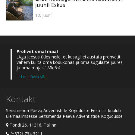
juunil Eskus
12. juunil
Prohvet omal maal
„Aga Jeesus ütles neile, et kusagil ei austata prohvetit
vähem kui ta oma kodukohas ja oma sugulaste juures
ja oma majas.“ Mk 6:4
Loe päeva sõna
Kontakt
Seitsmenda Päeva Adventistide Koguduste Eesti Liit kuulub
ülemaailmsesse Seitsmenda Päeva Adventistide Kogudusse.
Tondi 26, 11316, Tallinn
(+372) 734 3211