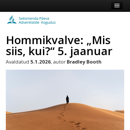
Esileht
Kogudus
Hommikvalve: „Mis
Koduleht
siis, kui?“ 5. jaanuar
Vaata veel
Avaldatud
5.1.2026
, autor
Bradley Booth
Logi sisse või registreeru