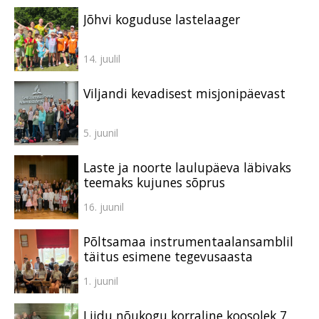
Jõhvi koguduse lastelaager
14. juulil
Viljandi kevadisest misjonipäevast
5. juunil
Laste ja noorte laulupäeva läbivaks
teemaks kujunes sõprus
16. juunil
Põltsamaa instrumentaalansamblil
täitus esimene tegevusaasta
1. juunil
Liidu nõukogu korraline koosolek 7.