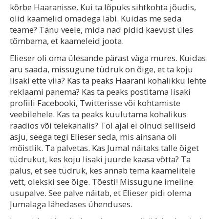
kõrbe Haaranisse. Kui ta lõpuks sihtkohta jõudis,
olid kaamelid omadega läbi. Kuidas me seda
teame? Tänu veele, mida nad pidid kaevust üles
tõmbama, et kaameleid joota.
Elieser oli oma ülesande pärast väga mures. Kuidas
aru saada, missugune tüdruk on õige, et ta koju
Iisaki ette viia? Kas ta peaks Haarani kohalikku lehte
reklaami panema? Kas ta peaks postitama Iisaki
profiili Facebooki, Twitterisse või kohtamiste
veebilehele. Kas ta peaks kuulutama kohalikus
raadios või telekanalis? Tol ajal ei olnud selliseid
asju, seega tegi Elieser seda, mis ainsana oli
mõistlik. Ta palvetas. Kas Jumal näitaks talle õiget
tüdrukut, kes koju Iisaki juurde kaasa võtta? Ta
palus, et see tüdruk, kes annab tema kaamelitele
vett, olekski see õige. Tõesti! Missugune imeline
usupalve. See palve näitab, et Elieser pidi olema
Jumalaga lähedases ühenduses.