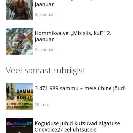
jaanuar
8. jaanuaril
Hommikvalve: „Mis siis, kui?“ 2.
jaanuar
2. jaanuaril
Veel samast rubriigist
3 471 989 sammu – meie ühine jõud!
28. mail
Koguduse juhid kutsuvad algatuse
OneVoice27 eel ühtsusele