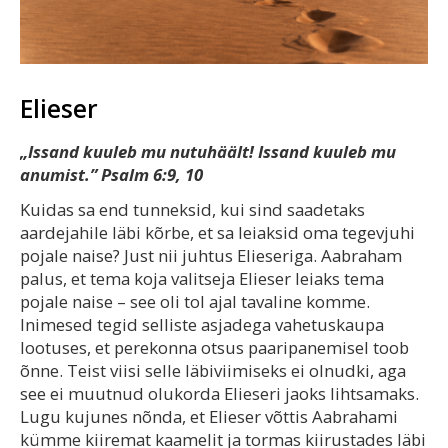
Elieser
„Issand kuuleb mu nutuhäält! Issand kuuleb mu
anumist.” Psalm 6:9, 10
Kuidas sa end tunneksid, kui sind saadetaks
aardejahile läbi kõrbe, et sa leiaksid oma tegevjuhi
pojale naise? Just nii juhtus Elieseriga. Aabraham
palus, et tema koja valitseja Elieser leiaks tema
pojale naise – see oli tol ajal tavaline komme.
Inimesed tegid selliste asjadega vahetuskaupa
lootuses, et perekonna otsus paaripanemisel toob
õnne. Teist viisi selle läbiviimiseks ei olnudki, aga
see ei muutnud olukorda Elieseri jaoks lihtsamaks.
Lugu kujunes nõnda, et Elieser võttis Aabrahami
kümme kiiremat kaamelit ja tormas kiirustades läbi