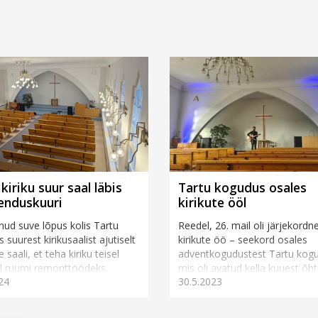
kiriku suur saal läbis
Tartu kogudus osales
enduskuuri
kirikute ööl
d suve lõpus kolis Tartu
Reedel, 26. mail oli järjekordn
 suurest kirikusaalist ajutiselt
kirikute öö – seekord osales
 saali, et teha kiriku teisel
adventkogudustest Tartu kog
l ruumi remonttöödeks.
mis oli avatud kella kuuest õht
24
30.5.2023
el aastatel on Tartus...
südaööni. Kirikute &oum...