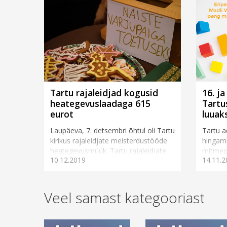
Tartu rajaleidjad kogusid
16. j
heategevuslaadaga 615
Tartu
eurot
luuak
Laupäeva, 7. detsembri õhtul oli Tartu
Tartu 
kirikus rajaleidjate meisterdustööde
hingami
heategevusmüük. Tartu rajaleidjate
mitmeos
10.12.2019
14.11.2
töö juht ja laada korraldaja Ellen Suits
ajaloo,
s&otil...
seotud 
Veel samast kategooriast