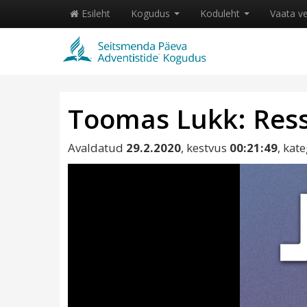
Esileht
Kogudus
Koduleht
Vaata v
Toomas Lukk: Ress
Avaldatud
29.2.2020
, kestvus
00:21:49
, kat