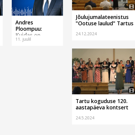
Jõulujumalateenistus
Andres
"Ootuse laulud" Tartus
Ploompuu:
24.12.2024
Kuidas on
11. juulil
võimalik, et kõik
võidavad?
(Tartus)
Tartu koguduse 120.
aastapäeva kontsert
24.5.2024