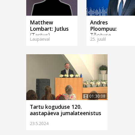
Matthew
Andres
Lombart: Jutlus
Ploompuu:
(Tartus)
Tõotuse
Laupäeval
25. juulil
kaaspärijad
(Tartus)
01:30:08
Tartu koguduse 120.
aastapäeva jumalateenistus
23.5.2024