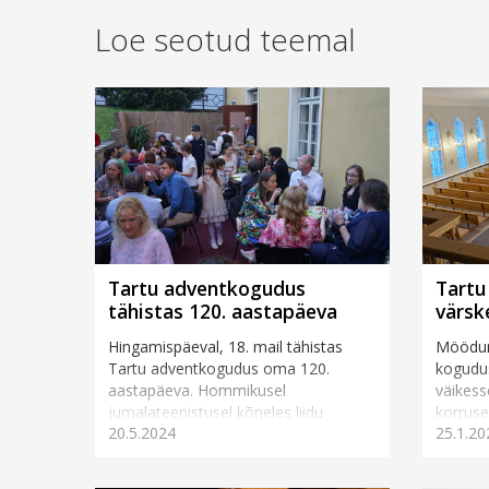
Loe seotud teemal
Tartu adventkogudus
Tartu 
tähistas 120. aastapäeva
värsk
Hingamispäeval, 18. mail tähistas
Möödunu
Tartu adventkogudus oma 120.
kogudus
aastapäeva. Hommikusel
väikesse
jumalateenistusel kõneles liidu
korruse
20.5.2024
25.1.20
esimees David Nõmmik, õhtul oli
Viimast
kirikusaalis k...