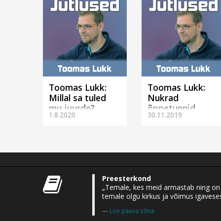
Toomas Lukk:
Toomas Lukk:
Millal sa tuled
Nukrad
mu juurde?
õppetunnid
1.8.2020
30.11.2019
(Tartus)
(Tartus)
Preesterkond
„Temale, kes meid armastab ning on m
temale olgu kirkus ja võimus igaveses
Loe päeva sõna