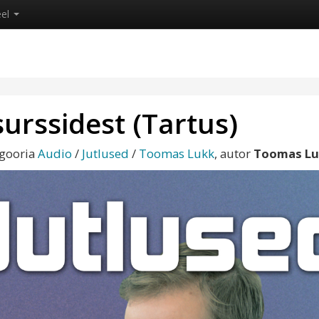
eel
urssidest (Tartus)
egooria
Audio
/
Jutlused
/
Toomas Lukk
, autor
Toomas Lu