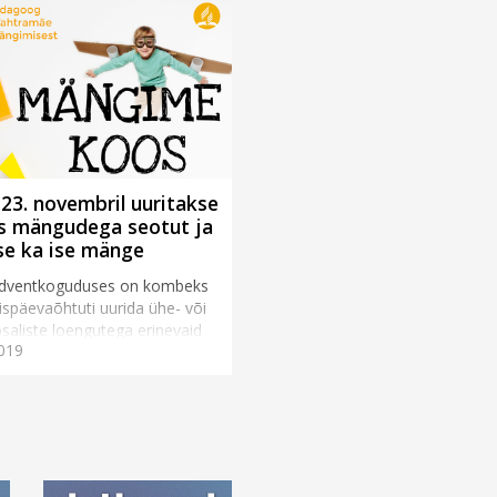
a 23. novembril uuritakse
s mängudega seotut ja
se ka ise mänge
adventkoguduses on kombeks
späevaõhtuti uurida ühe- või
aliste loengutega erinevaid
019
 usuelu või igapäevase eluga
teemasid. Jä...