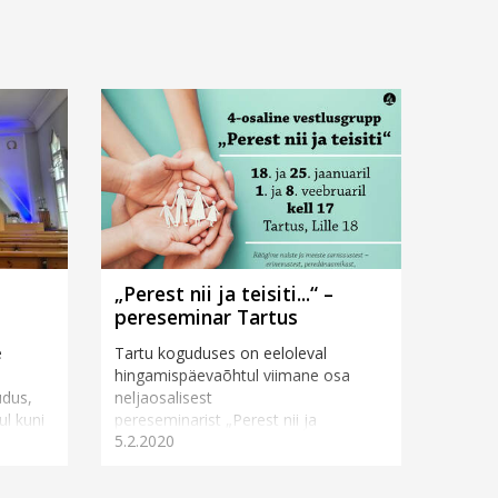
„Perest nii ja teisiti...“ –
pereseminar Tartus
e
Tartu koguduses on eeloleval
hingamispäevaõhtul viimane osa
udus,
neljaosalisest
ul kuni
pereseminarist „Perest nii ja
5.2.2020
teisiti...“, mida korraldaja Anne
Vahtramäe n...