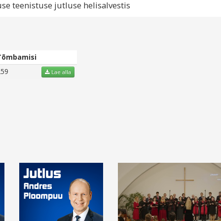
teenistuse jutluse helisalvestis
Tõmbamisi
259
Lae alla