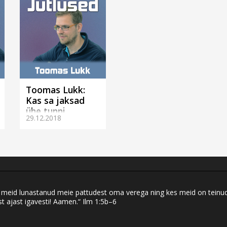
Toomas Lukk:
Kas sa jaksad
ühe tunni
29.12.2018
valvata? (Tartus)
eid lunastanud meie pattudest oma verega ning kes meid on teinud ku
t ajast igavesti! Aamen.“ Ilm 1:5b–6