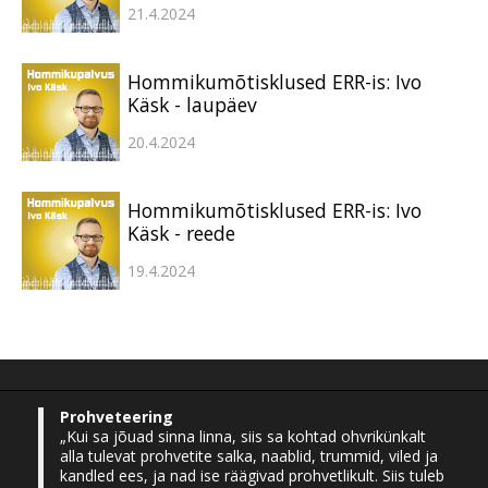
21.4.2024
Hommikumõtisklused ERR-is: Ivo
Käsk - laupäev
20.4.2024
Hommikumõtisklused ERR-is: Ivo
Käsk - reede
19.4.2024
Prohveteering
„Kui sa jõuad sinna linna, siis sa kohtad ohvrikünkalt
alla tulevat prohvetite salka, naablid, trummid, viled ja
kandled ees, ja nad ise räägivad prohvetlikult. Siis tuleb