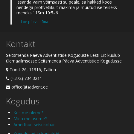
Issanda Vaim võimsasti su peale, sa hakkad koos
nendega prohvetlikult rääkima ja muutud ise teiseks
meheks.“ 1Sm 10:5–6
Loe päeva sõna
Kontakt
Seitsmenda Päeva Adventistide Koguduste Eesti Liit kuulub
ülemaailmsesse Seitsmenda Päeva Adventistide Kogudusse.
Tondi 26, 11316, Tallinn
(+372) 734 3211
office(ät)advent.ee
Kogudus
Kes me oleme?
Mida me usume?
Ametlikud seisukohad
Kogudused ja kontaktid