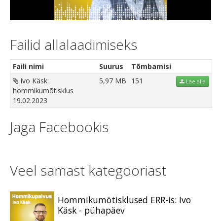
Video
Failid allalaadimiseks
Faili nimi
Suurus
Tõmbamisi
Ivo Käsk:
5,97 MB
151
Lae alla
hommikumõtisklus
19.02.2023
Jaga Facebookis
Veel samast kategooriast
Hommikumõtisklused ERR-is: Ivo
Käsk - pühapäev