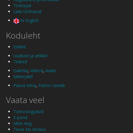
Töötajad
Liidu tööharud
In English
Koduleht
Esileht
Uudised ja artiklid
Teated
Galeriid
,
Videod
,
Audio
Materjalid
Päeva sõna
,
Pastor vastab
Vaata veel
Toeta kogudust
E-pood
Meie Aeg
Terve Elu Keskus