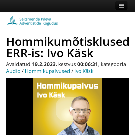
Esileht
Kogudus
Hommikumõtisklused
Koduleht
ERR-is: Ivo Käsk
Vaata veel
Avaldatud
19.2.2023
, kestvus
00:06:31
, kategooria
Logi sisse või registreeru
Audio
/
Hommikupalvused
/
Ivo Käsk
Play