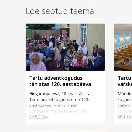
Loe seotud teemal
Tartu adventkogudus
Tartu 
tähistas 120. aastapäeva
värsk
Hingamispäeval, 18. mail tähistas
Möödunu
Tartu adventkogudus oma 120.
kogudus
aastapäeva. Hommikusel
väikesse
jumalateenistusel kõneles liidu
korruse
20.5.2024
25.1.20
esimees David Nõmmik, õhtul oli
Viimast
kirikusaalis k...