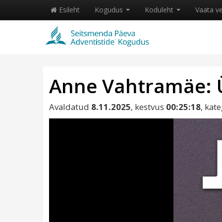
Esileht
Kogudus
Koduleht
Vaata v
Anne Vahtramäe: Ü
Avaldatud
8.11.2025
, kestvus
00:25:18
, kat