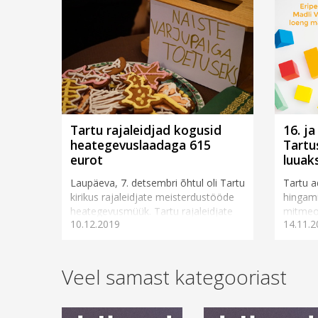
Tartu rajaleidjad kogusid
16. j
heategevuslaadaga 615
Tartu
eurot
luuak
Laupäeva, 7. detsembri õhtul oli Tartu
Tartu 
kirikus rajaleidjate meisterdustööde
hingami
heategevusmüük. Tartu rajaleidjate
mitmeos
10.12.2019
14.11.2
töö juht ja laada korraldaja Ellen Suits
ajaloo,
s&otil...
seotud 
Veel samast kategooriast