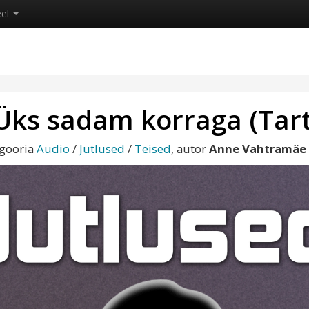
eel
ks sadam korraga (Tart
egooria
Audio
/
Jutlused
/
Teised
, autor
Anne Vahtramäe