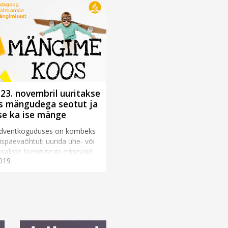
a 23. novembril uuritakse
s mängudega seotut ja
se ka ise mänge
adventkoguduses on kombeks
späevaõhtuti uurida ühe- või
aliste loengutega erinevaid
019
 usuelu või igapäevase eluga
teemasid. Jä...