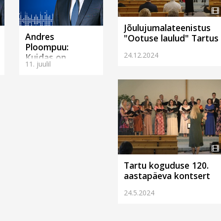
Jõulujumalateenistus
Andres
"Ootuse laulud" Tartus
Ploompuu:
24.12.2024
Kuidas on
11. juulil
võimalik, et kõik
võidavad?
(Tartus)
Tartu koguduse 120.
aastapäeva kontsert
24.5.2024