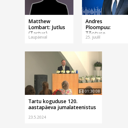
Matthew
Andres
Lombart: Jutlus
Ploompuu:
(Tartus)
Tõotuse
Laupäeval
25. juulil
kaaspärijad
(Tartus)
01:30:08
Tartu koguduse 120.
aastapäeva jumalateenistus
23.5.2024