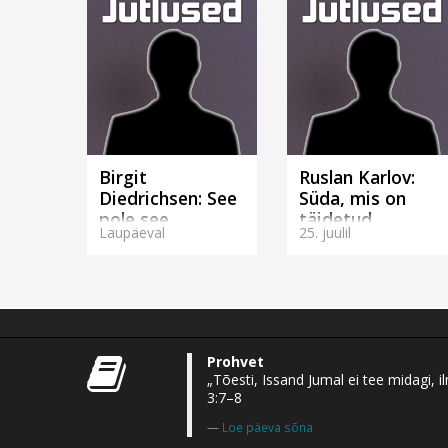
Birgit
Ruslan Karlov:
Diedrichsen: See
Süda, mis on
pole see
täidetud
Laupäeval
25. juulil
(Rakveres)
missiooniga.
(Tallinnas)
Prohvet
„Tõesti, Issand Jumal ei tee midagi,
3:7–8
Loe päeva sõna