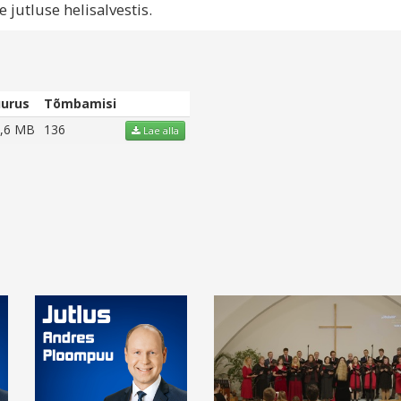
jutluse helisalvestis.
uurus
Tõmbamisi
,6 MB
136
Lae alla