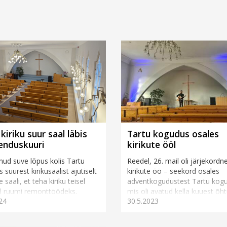
kiriku suur saal läbis
Tartu kogudus osales
enduskuuri
kirikute ööl
d suve lõpus kolis Tartu
Reedel, 26. mail oli järjekordn
 suurest kirikusaalist ajutiselt
kirikute öö – seekord osales
 saali, et teha kiriku teisel
adventkogudustest Tartu kog
l ruumi remonttöödeks.
mis oli avatud kella kuuest õht
24
30.5.2023
el aastatel on Tartus...
südaööni. Kirikute &oum...