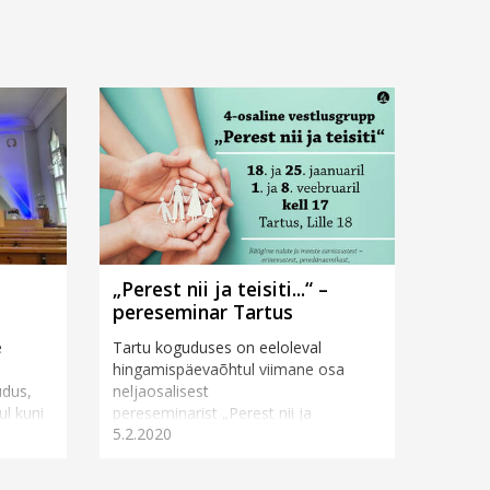
„Perest nii ja teisiti...“ –
pereseminar Tartus
e
Tartu koguduses on eeloleval
hingamispäevaõhtul viimane osa
udus,
neljaosalisest
ul kuni
pereseminarist „Perest nii ja
5.2.2020
teisiti...“, mida korraldaja Anne
Vahtramäe n...