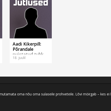
Aadi Kikerpill:
Põrandale
puistatud tuhk
18. juulil
(Rakveres)
 ilmutamata oma nõu oma sulaseile prohveteile. Lõvi möirgab – kes ei