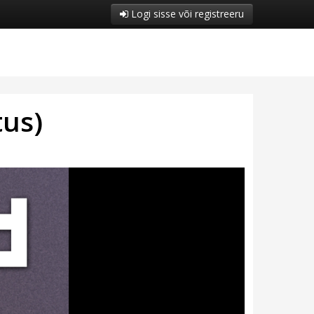
Logi sisse või registreeru
us)