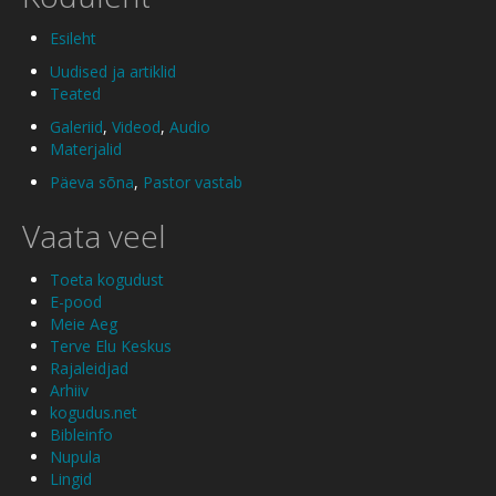
Esileht
Uudised ja artiklid
Teated
Galeriid
,
Videod
,
Audio
Materjalid
Päeva sõna
,
Pastor vastab
Vaata veel
Toeta kogudust
E-pood
Meie Aeg
Terve Elu Keskus
Rajaleidjad
Arhiiv
kogudus.net
Bibleinfo
Nupula
Lingid