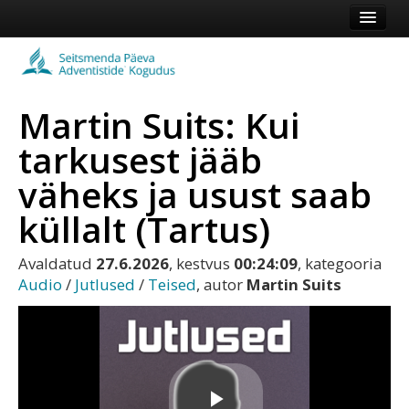
Esileht
Kogudus
Martin Suits: Kui
Koduleht
tarkusest jääb
Vaata veel
väheks ja usust saab
Logi sisse või registreeru
küllalt (Tartus)
Avaldatud
27.6.2026
, kestvus
00:24:09
, kategooria
Audio
/
Jutlused
/
Teised
, autor
Martin Suits