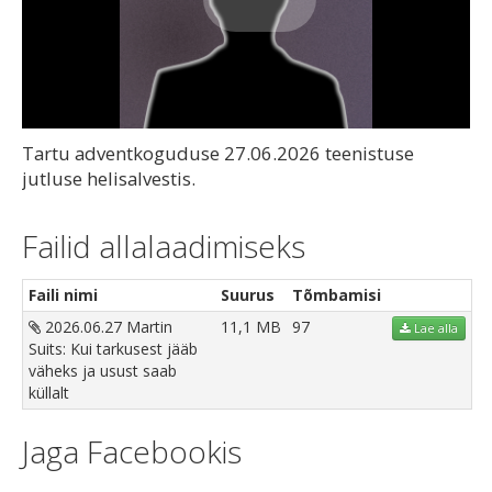
Play
Video
Tartu adventkoguduse 27.06.2026 teenistuse
jutluse helisalvestis.
Failid allalaadimiseks
Faili nimi
Suurus
Tõmbamisi
2026.06.27 Martin
11,1 MB
97
Lae alla
Suits: Kui tarkusest jääb
väheks ja usust saab
küllalt
Jaga Facebookis