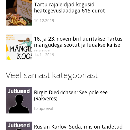
Tartu rajaleidjad kogusid
heategevuslaadaga 615 eurot
10.12.2019
16. ja 23. novembril uuritakse Tartus
mängudega seotut ja luuakse ka ise
mänge
14.11.2019
Veel samast kategooriast
Birgit Diedrichsen: See pole see
(Rakveres)
Laupäeval
Ruslan Karlov: Süda, mis on täidetud