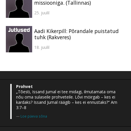
missiooniga. (Tallinnas)
25. juulil
Aadi Kikerpill: Põrandale puistatud
tuhk (Rakveres)
18. juulil
Prohvet
„Tõesti, Issand Jumal ei tee midagi, ilmutamata oma
nõu oma sulaseile prohveteile. Lõvi möirgab – kes ei
kardaks? Issand Jumal räägib – kes ei ennustaks?“ Am
3:7–8
Loe päeva sõna