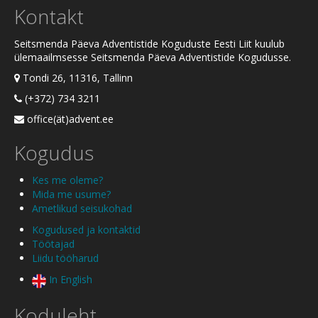
Kontakt
Seitsmenda Päeva Adventistide Koguduste Eesti Liit kuulub
ülemaailmsesse Seitsmenda Päeva Adventistide Kogudusse.
Tondi 26, 11316, Tallinn
(+372) 734 3211
office(ät)advent.ee
Kogudus
Kes me oleme?
Mida me usume?
Ametlikud seisukohad
Kogudused ja kontaktid
Töötajad
Liidu tööharud
In English
Koduleht