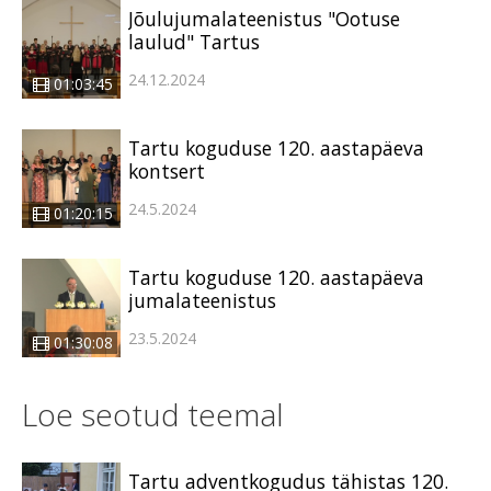
Jõulujumalateenistus "Ootuse
laulud" Tartus
24.12.2024
01:03:45
Tartu koguduse 120. aastapäeva
kontsert
24.5.2024
01:20:15
Tartu koguduse 120. aastapäeva
jumalateenistus
23.5.2024
01:30:08
Loe seotud teemal
Tartu adventkogudus tähistas 120.