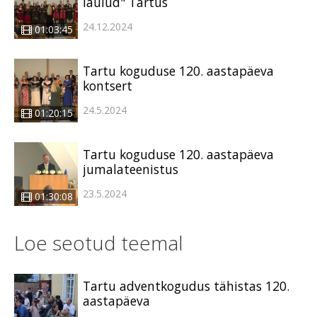
laulud" Tartus
24.12.2024
01:03:45
Tartu koguduse 120. aastapäeva
kontsert
24.5.2024
01:20:15
Tartu koguduse 120. aastapäeva
jumalateenistus
23.5.2024
01:30:08
Loe seotud teemal
Tartu adventkogudus tähistas 120.
aastapäeva