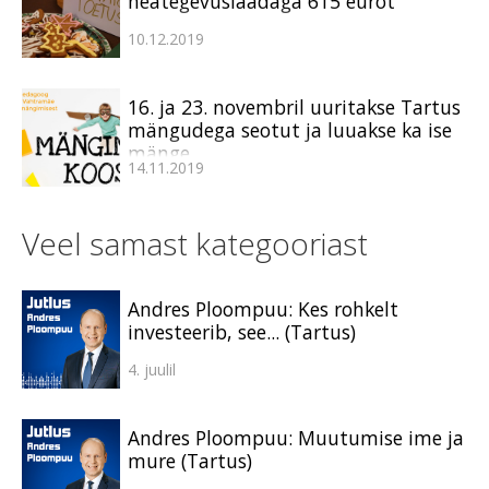
heategevuslaadaga 615 eurot
10.12.2019
16. ja 23. novembril uuritakse Tartus
mängudega seotut ja luuakse ka ise
mänge
14.11.2019
Veel samast kategooriast
Andres Ploompuu: Kes rohkelt
investeerib, see... (Tartus)
4. juulil
Andres Ploompuu: Muutumise ime ja
mure (Tartus)