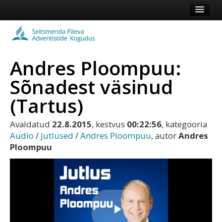
Esileht
Kogudus
Andres Ploompuu:
Koduleht
Sõnadest väsinud
Vaata veel
(Tartus)
Logi sisse või registreeru
Avaldatud
22.8.2015
, kestvus
00:22:56
, kategooria
Audio
/
Jutlused
/
Andres Ploompuu
, autor
Andres
Ploompuu