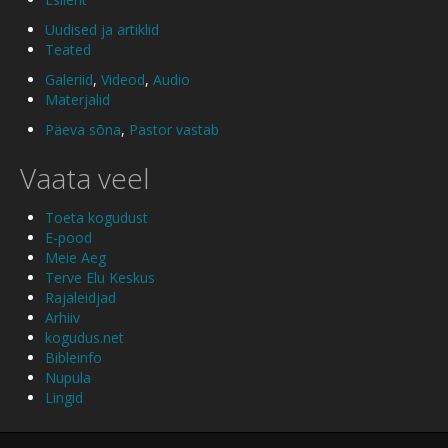
Uudised ja artiklid
Teated
Galeriid
,
Videod
,
Audio
Materjalid
Päeva sõna
,
Pastor vastab
Vaata veel
Toeta kogudust
E-pood
Meie Aeg
Terve Elu Keskus
Rajaleidjad
Arhiiv
kogudus.net
Bibleinfo
Nupula
Lingid