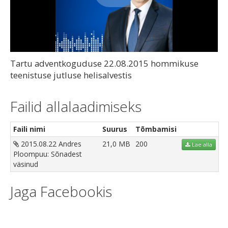
Play
Video
Tartu adventkoguduse 22.08.2015 hommikuse
teenistuse jutluse helisalvestis
Failid allalaadimiseks
Faili nimi
Suurus
Tõmbamisi
2015.08.22 Andres
21,0 MB
200
Lae alla
Ploompuu: Sõnadest
väsinud
Jaga Facebookis