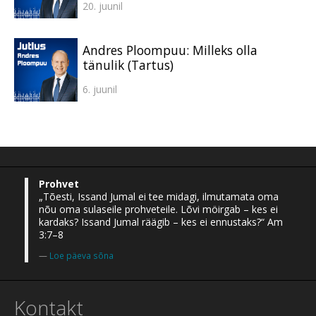
20. juunil
Andres Ploompuu: Milleks olla
tänulik (Tartus)
6. juunil
Prohvet
„Tõesti, Issand Jumal ei tee midagi, ilmutamata oma
nõu oma sulaseile prohveteile. Lõvi möirgab – kes ei
kardaks? Issand Jumal räägib – kes ei ennustaks?“ Am
3:7–8
Loe päeva sõna
Kontakt