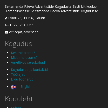
Seitsmenda Päeva Adventistide Koguduste Eesti Liit kuulub
ülemaailmsesse Seitsmenda Päeva Adventistide Kogudusse.
Tondi 26, 11316, Tallinn
(+372) 734 3211
office(ät)advent.ee
Kogudus
Kes me oleme?
Mida me usume?
Ametlikud seisukohad
Kogudused ja kontaktid
Töötajad
Liidu tööharud
In English
Koduleht
Esileht