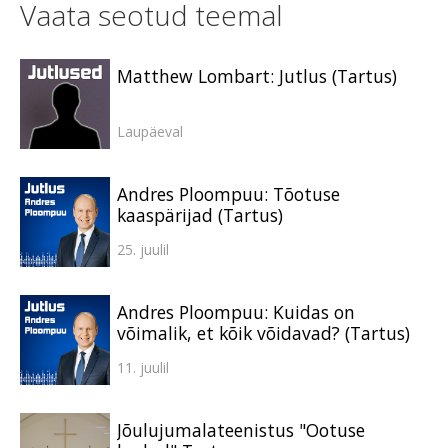
Vaata seotud teemal
Matthew Lombart: Jutlus (Tartus)
Laupäeval
Andres Ploompuu: Tõotuse
kaaspärijad (Tartus)
25. juulil
Andres Ploompuu: Kuidas on
võimalik, et kõik võidavad? (Tartus)
11. juulil
Jõulujumalateenistus "Ootuse