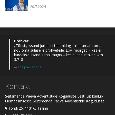
20.7.2024
Prohvet
„Tõesti, Issand Jumal ei tee midagi, ilmutamata oma
nõu oma sulaseile prohveteile. Lõvi möirgab – kes ei
kardaks? Issand Jumal räägib – kes ei ennustaks?“ Am
3:7–8
Loe päeva sõna
Kontakt
Seitsmenda Päeva Adventistide Koguduste Eesti Liit kuulub
ülemaailmsesse Seitsmenda Päeva Adventistide Kogudusse.
Tondi 26, 11316, Tallinn