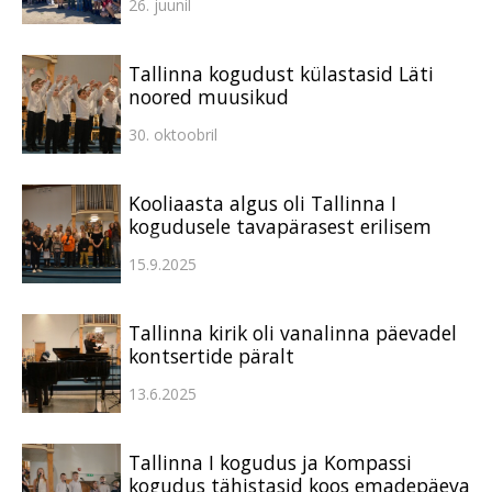
26. juunil
Tallinna kogudust külastasid Läti
noored muusikud
30. oktoobril
Kooliaasta algus oli Tallinna I
kogudusele tavapärasest erilisem
15.9.2025
Tallinna kirik oli vanalinna päevadel
kontsertide päralt
13.6.2025
Tallinna I kogudus ja Kompassi
kogudus tähistasid koos emadepäeva