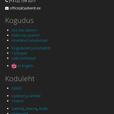
(+372) 734 3211
office(ät)advent.ee
Kogudus
Kes me oleme?
Mida me usume?
Ametlikud seisukohad
Kogudused ja kontaktid
Töötajad
Liidu tööharud
In English
Koduleht
Esileht
Uudised ja artiklid
Teated
Galeriid
,
Videod
,
Audio
Materjalid