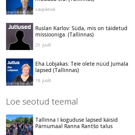
Laupäeval
Ruslan Karlov: Süda, mis on täidetud
missiooniga. (Tallinnas)
25. juulil
Eha Lobjakas: Teie olete nüüd Jumala
lapsed (Tallinnas)
18. juulil
Loe seotud teemal
Tallinna I koguduse lapsed käisid
Pärnumaal Ranna Rantšo talus