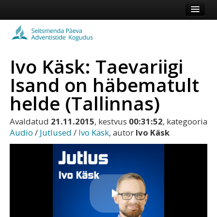
Esileht
Kogudus
Ivo Käsk: Taevariigi
Koduleht
Isand on häbematult
Vaata veel
helde (Tallinnas)
Logi sisse või registreeru
Avaldatud
21.11.2015
, kestvus
00:31:52
, kategooria
Audio
/
Jutlused
/
Ivo Käsk
, autor
Ivo Käsk
Play