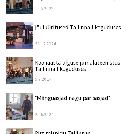
15.5.2025
Jõuluüritused Tallinna I koguduses
31.12.2024
Kooliaasta alguse jumalateenistus
Tallinna I koguduses
5.9.2024
“Mänguasjad nagu pärisasjad”
25.6.2024
Ristimispidu Tallinnas