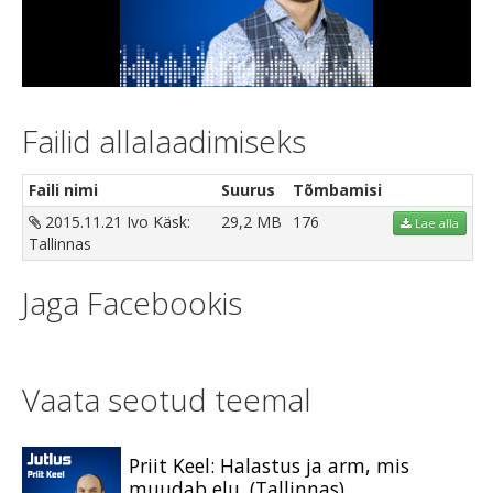
Video
Failid allalaadimiseks
Faili nimi
Suurus
Tõmbamisi
2015.11.21 Ivo Käsk:
29,2 MB
176
Lae alla
Tallinnas
Jaga Facebookis
Vaata seotud teemal
Priit Keel: Halastus ja arm, mis
muudab elu. (Tallinnas)