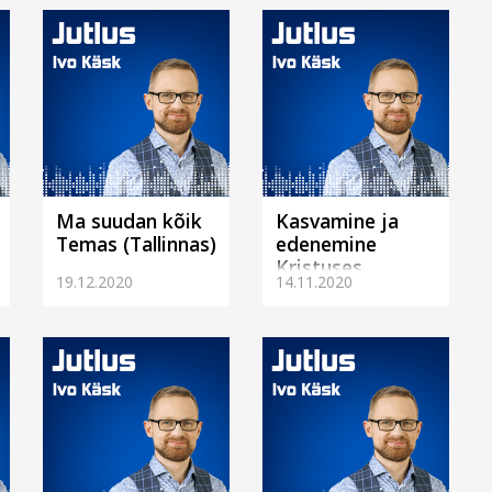
Ma suudan kõik
Kasvamine ja
Temas (Tallinnas)
edenemine
Kristuses
19.12.2020
14.11.2020
(Tallinnas)