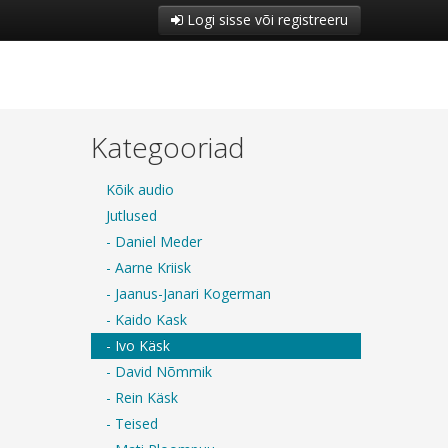
Logi sisse või registreeru
Kategooriad
Kõik audio
Jutlused
- Daniel Meder
- Aarne Kriisk
- Jaanus-Janari Kogerman
- Kaido Kask
- Ivo Käsk
- David Nõmmik
- Rein Käsk
- Teised