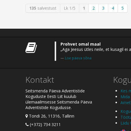
135
salvestust
Lk 1/5
1
2
3
4
5
Prohvet omal maal
„Aga Jeesus ütles neile, et kusagil 
Loe päeva sõna
Kontakt
Kog
Seitsmenda Päeva Adventistide
Kes 
Koguduste Eesti Liit kuulub
Mida
ülemaailmsesse Seitsmenda Päeva
Ametl
Adventistide Kogudusse.
Kogud
Tondi 26, 11316, Tallinn
Tööt
Liidu
(+372) 734 3211