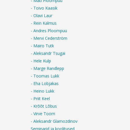
- Mati Ploompuu
- Toivo Kaasik
- Olavi Laur
- Rein Kalmus
- Andres Ploompuu
- Mervi Cederström
- Mairo Tutk
- Aleksandr Tsugai
- Hele Kulp
- Marge Randlepp
- Toomas Lukk
- Eha Lobjakas
- Heino Lukk
- Priit Keel
- Krõõt Lõbus
- Virve Toom
- Aleksandr Glamozdinov
Seminarid ja koolitused