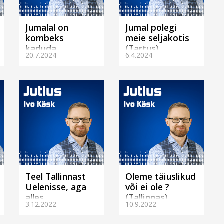
Jumalal on
Jumal polegi
kombeks
meie seljakotis
kaduda.
(Tartus)
20.7.2024
6.4.2024
(Tallinnas)
Teel Tallinnast
Oleme täiuslikud
Uelenisse, aga
või ei ole ?
alles
(Tallinnas)
3.12.2022
10.9.2022
Hobujaamas.
(Tallinnas)