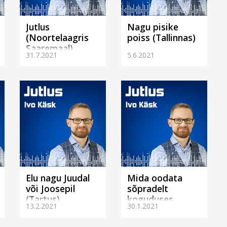
Jutlus
Nagu pisike
(Noortelaagris
poiss (Tallinnas)
Saaremaal)
31.7.2021
5.6.2021
Elu nagu Juudal
Mida oodata
või Joosepil
sõpradelt
(Tartus)
koguduses.
13.2.2021
30.1.2021
(Tallinnas)