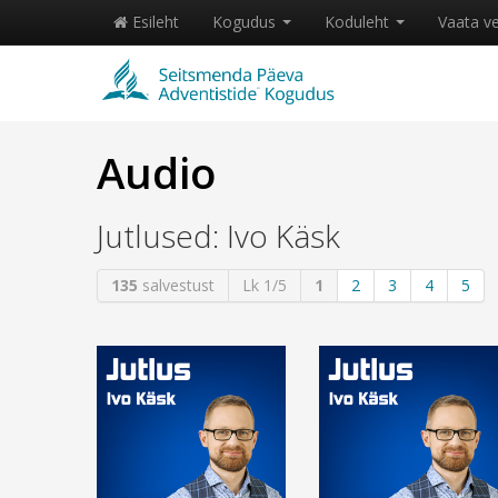
Esileht
Kogudus
Koduleht
Vaata v
Audio
Jutlused: Ivo Käsk
135
salvestust
Lk 1/5
1
2
3
4
5