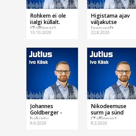
Rohkem ei ole
Higistama ajav
iialgi küllalt.
väljakutse
(Tallinnas)
Jeesuselt
10.10.2020
22.8.2020
(Tallinnas)
Johannes
Nikodeemuse
Goldberger -
surm ja sünd
halvatu.
(Tallinnas)
6.6.2020
8.2.2020
(Tallinnas)