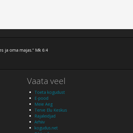
res ja oma majas.“ Mk 6:4
Vaata veel
Toeta kogudust
E-pood
Meie Aeg
Terve Elu Keskus
Rajaleidjad
Arhiiv
kogudus.net