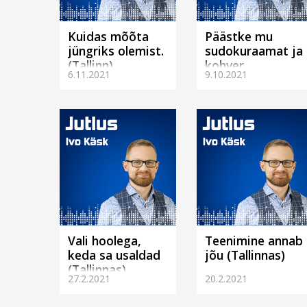
Kuidas mõõta
Päästke mu
jüngriks olemist.
sudokuraamat ja
(Tallinn)
kohver
6.11.2021
9.10.2021
(Tallinnas)
Vali hoolega,
Teenimine annab
keda sa usaldad
jõu (Tallinnas)
(Tallinnas)
27.2.2021
20.2.2021