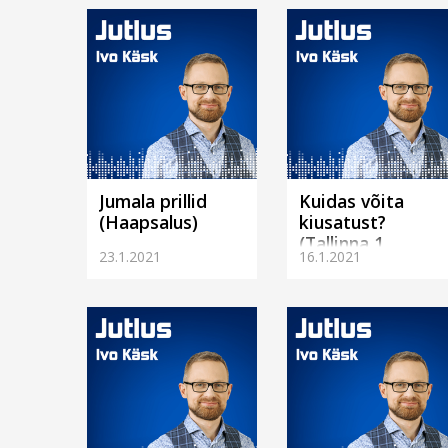
Jumala prillid
Kuidas võita
(Haapsalus)
kiusatust?
(Tallinna 1.
23.1.2021
16.1.2021
koguduses)