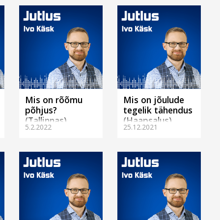
Mis on rõõmu
Mis on jõulude
põhjus?
tegelik tähendus
(Tallinnas)
(Haapsalus)
5.2.2022
25.12.2021