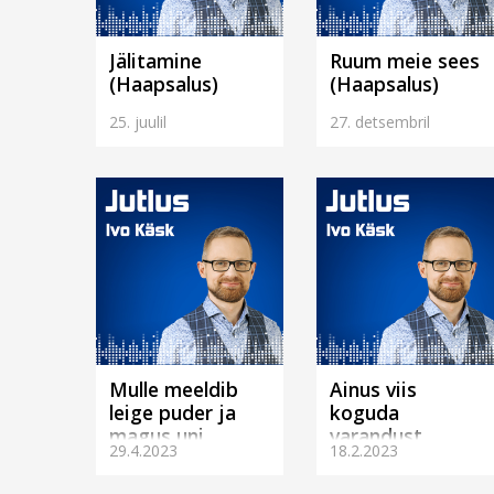
Jälitamine
Ruum meie sees
(Haapsalus)
(Haapsalus)
25. juulil
27. detsembril
Mulle meeldib
Ainus viis
leige puder ja
koguda
magus uni.
varandust
29.4.2023
18.2.2023
(Tallinn)
taevasse.
(Tallinnas)