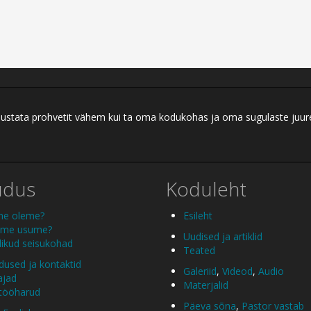
ei austata prohvetit vähem kui ta oma kodukohas ja oma sugulaste juu
udus
Koduleht
me oleme?
Esileht
 me usume?
Uudised ja artiklid
ikud seisukohad
Teated
used ja kontaktid
Galeriid
,
Videod
,
Audio
ajad
Materjalid
 tööharud
Päeva sõna
,
Pastor vastab