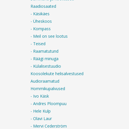
Raadiosaated
- Käsikäes
- Üheskoos
- Kompass
- Meil on see lootus
- Teised
- Raamatutund
- Räägi minuga
- Külalisestuudio
Koosolekute helisalvestused
Audioraamatud
Hommikupalvused
- Ivo Käsk
- Andres Ploompuu
- Hele Kulp
- Olavi Laur
- Mervi Cederström