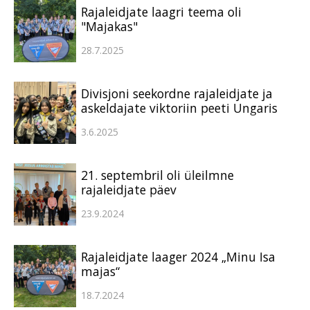
Rajaleidjate laagri teema oli
"Majakas"
28.7.2025
Divisjoni seekordne rajaleidjate ja
askeldajate viktoriin peeti Ungaris
3.6.2025
21. septembril oli üleilmne
rajaleidjate päev
23.9.2024
Rajaleidjate laager 2024 „Minu Isa
majas“
18.7.2024