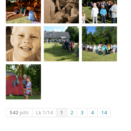
542
pilti
Lk 1/14
1
2
3
4
14