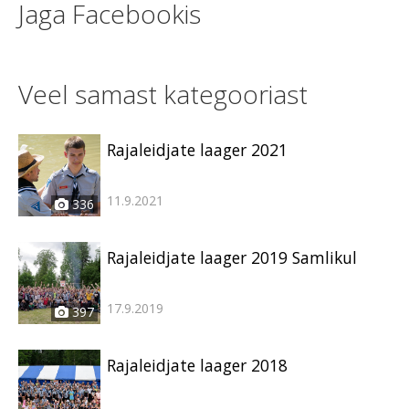
Jaga Facebookis
Veel samast kategooriast
Rajaleidjate laager 2021
11.9.2021
336
Rajaleidjate laager 2019 Samlikul
17.9.2019
397
Rajaleidjate laager 2018