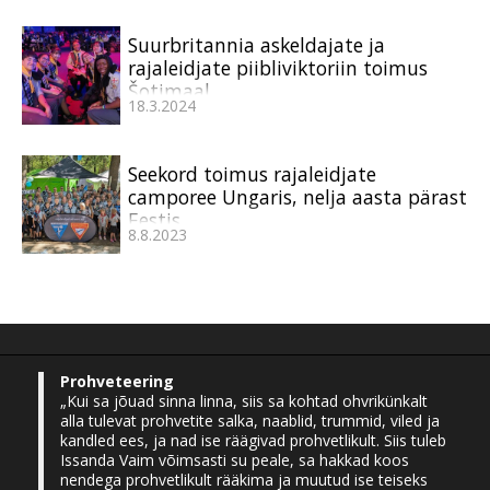
Suurbritannia askeldajate ja
rajaleidjate piibliviktoriin toimus
Šotimaal
18.3.2024
Seekord toimus rajaleidjate
camporee Ungaris, nelja aasta pärast
Eestis
8.8.2023
Prohveteering
„Kui sa jõuad sinna linna, siis sa kohtad ohvrikünkalt
alla tulevat prohvetite salka, naablid, trummid, viled ja
kandled ees, ja nad ise räägivad prohvetlikult. Siis tuleb
Issanda Vaim võimsasti su peale, sa hakkad koos
nendega prohvetlikult rääkima ja muutud ise teiseks