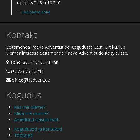
meheks.“ 1Sm 10:5–6
Loe päeva sõna
Kontakt
Seitsmenda Päeva Adventistide Koguduste Eesti Liit kuulub
ülemaailmsesse Seitsmenda Päeva Adventistide Kogudusse.
Tondi 26, 11316, Tallinn
(+372) 734 3211
office(ät)advent.ee
Kogudus
Kes me oleme?
Mida me usume?
Ametlikud seisukohad
Kogudused ja kontaktid
Töötajad