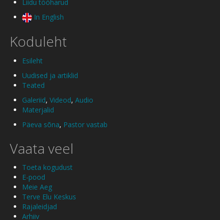
Liidu tööharud
In English
Koduleht
Esileht
Uudised ja artiklid
Teated
Galeriid
,
Videod
,
Audio
Materjalid
Päeva sõna
,
Pastor vastab
Vaata veel
Toeta kogudust
E-pood
Meie Aeg
Terve Elu Keskus
Rajaleidjad
Arhiiv