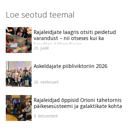
Loe seotud teemal
Rajaleidjate laagris otsiti peidetud
varandust – nii otseses kui ka
kaudses tähenduses
20. juulil
Askeldajate piibliviktoriin 2026
26. veebruaril
Rajaleidjad õppisid Orioni tähetornis
päikesesüsteemi ja galaktikate kohta
9. detsembril