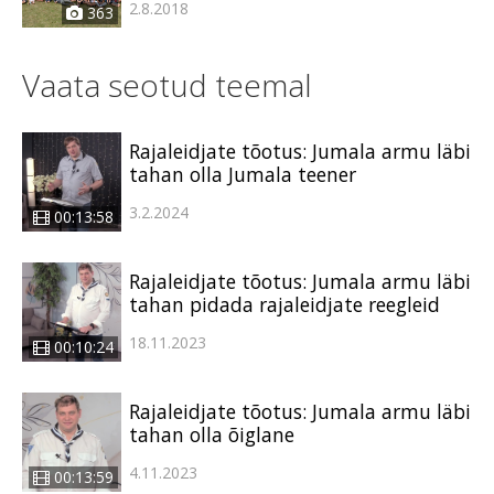
2.8.2018
363
Vaata seotud teemal
Rajaleidjate tõotus: Jumala armu läbi
tahan olla Jumala teener
3.2.2024
00:13:58
Rajaleidjate tõotus: Jumala armu läbi
tahan pidada rajaleidjate reegleid
18.11.2023
00:10:24
Rajaleidjate tõotus: Jumala armu läbi
tahan olla õiglane
4.11.2023
00:13:59