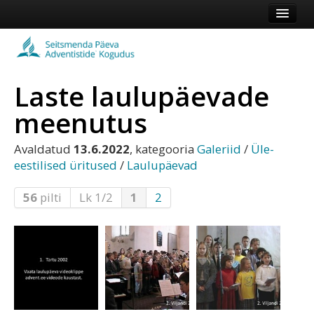
Esileht
Kogudus
Laste laulupäevade
Koduleht
meenutus
Vaata veel
Avaldatud
13.6.2022
, kategooria
Galeriid
/
Üle-
Logi sisse või registreeru
eestilised üritused
/
Laulupäevad
56
pilti
Lk 1/2
1
2