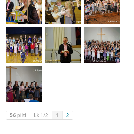
56
pilti
Lk 1/2
1
2