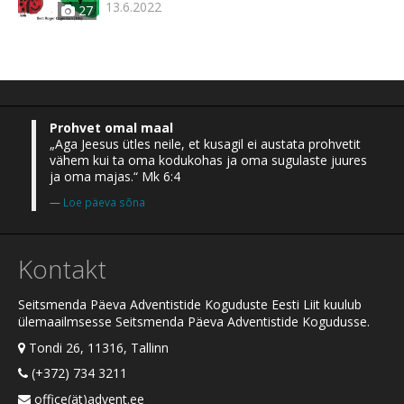
13.6.2022
27
Prohvet omal maal
„Aga Jeesus ütles neile, et kusagil ei austata prohvetit
vähem kui ta oma kodukohas ja oma sugulaste juures
ja oma majas.“ Mk 6:4
Loe päeva sõna
Kontakt
Seitsmenda Päeva Adventistide Koguduste Eesti Liit kuulub
ülemaailmsesse Seitsmenda Päeva Adventistide Kogudusse.
Tondi 26, 11316, Tallinn
(+372) 734 3211
office(ät)advent.ee