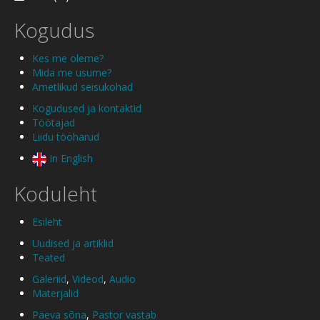
Kogudus
Kes me oleme?
Mida me usume?
Ametlikud seisukohad
Kogudused ja kontaktid
Töötajad
Liidu tööharud
In English
Koduleht
Esileht
Uudised ja artiklid
Teated
Galeriid
,
Videod
,
Audio
Materjalid
Päeva sõna
,
Pastor vastab