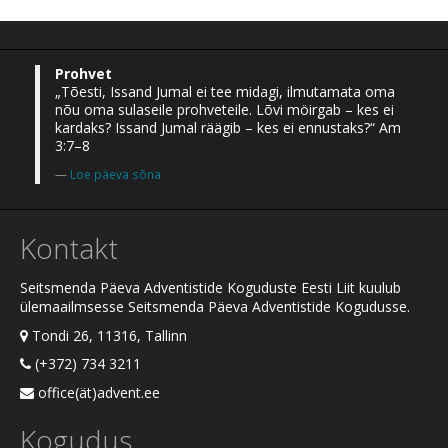
Prohvet
„Tõesti, Issand Jumal ei tee midagi, ilmutamata oma
nõu oma sulaseile prohveteile. Lõvi möirgab – kes ei
kardaks? Issand Jumal räägib – kes ei ennustaks?“ Am
3:7–8
Loe päeva sõna
Kontakt
Seitsmenda Päeva Adventistide Koguduste Eesti Liit kuulub
ülemaailmsesse Seitsmenda Päeva Adventistide Kogudusse.
Tondi 26, 11316, Tallinn
(+372) 734 3211
office(ät)advent.ee
Kogudus