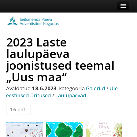
Esileht
Kogudus
2023 Laste
Koduleht
laulupäeva
Vaata veel
joonistused teemal
Logi sisse või registreeru
„Uus maa“
Avaldatud
18.6.2023
, kategooria
Galeriid
/
Üle-
eestilised üritused
/
Laulupäevad
16
pilti