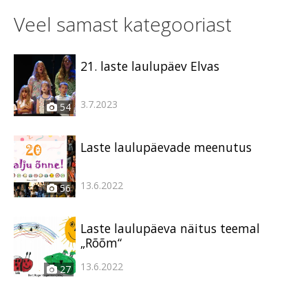
Veel samast kategooriast
21. laste laulupäev Elvas
3.7.2023
54
Laste laulupäevade meenutus
13.6.2022
56
Laste laulupäeva näitus teemal
„Rõõm“
13.6.2022
27