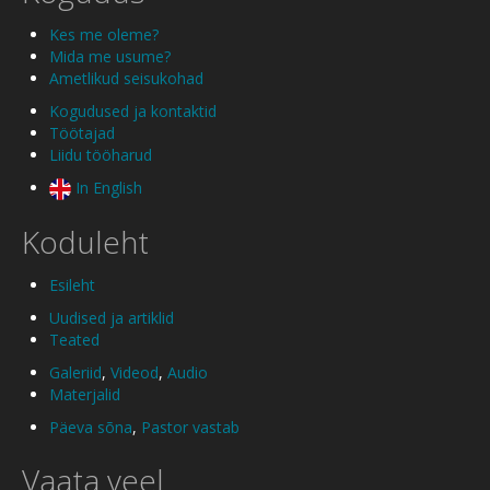
Kes me oleme?
Mida me usume?
Ametlikud seisukohad
Kogudused ja kontaktid
Töötajad
Liidu tööharud
In English
Koduleht
Esileht
Uudised ja artiklid
Teated
Galeriid
,
Videod
,
Audio
Materjalid
Päeva sõna
,
Pastor vastab
Vaata veel