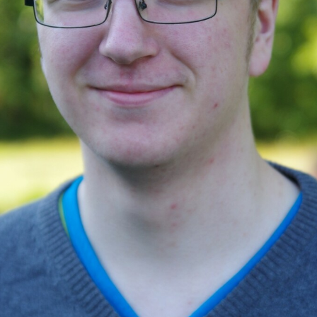
250
elaager 2023
Noortelaager 2021
23
13.9.2021
ad ohvrikünkalt alla tulevat prohvetite salka, naablid, trummid, viled ja
 hakkad koos nendega prohvetlikult rääkima ja muutud ise teiseks me