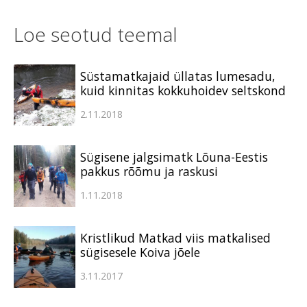
Loe seotud teemal
Süstamatkajaid üllatas lumesadu,
kuid kinnitas kokkuhoidev seltskond
2.11.2018
Sügisene jalgsimatk Lõuna-Eestis
pakkus rõõmu ja raskusi
1.11.2018
Kristlikud Matkad viis matkalised
sügisesele Koiva jõele
3.11.2017