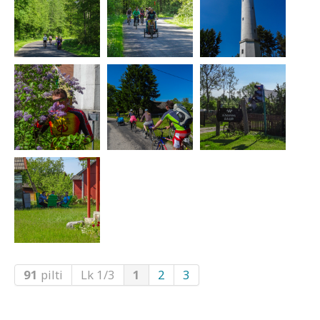
91
pilti
Lk 1/3
1
2
3