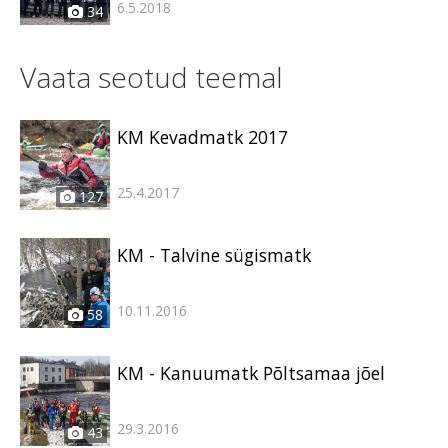
6.5.2018
34
Vaata seotud teemal
KM Kevadmatk 2017
25.4.2017
127
KM - Talvine sügismatk
10.11.2016
58
KM - Kanuumatk Põltsamaa jõel
29.3.2016
43