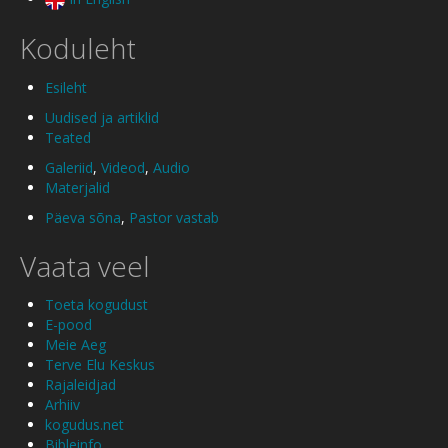
Koduleht
Esileht
Uudised ja artiklid
Teated
Galeriid
,
Videod
,
Audio
Materjalid
Päeva sõna
,
Pastor vastab
Vaata veel
Toeta kogudust
E-pood
Meie Aeg
Terve Elu Keskus
Rajaleidjad
Arhiiv
kogudus.net
Bibleinfo