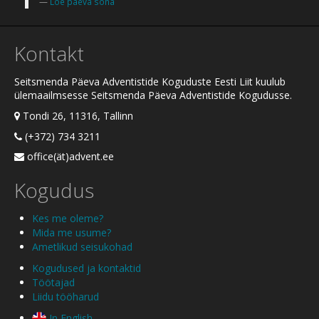
Loe päeva sõna
Kontakt
Seitsmenda Päeva Adventistide Koguduste Eesti Liit kuulub
ülemaailmsesse Seitsmenda Päeva Adventistide Kogudusse.
Tondi 26, 11316, Tallinn
(+372) 734 3211
office(ät)advent.ee
Kogudus
Kes me oleme?
Mida me usume?
Ametlikud seisukohad
Kogudused ja kontaktid
Töötajad
Liidu tööharud
In English