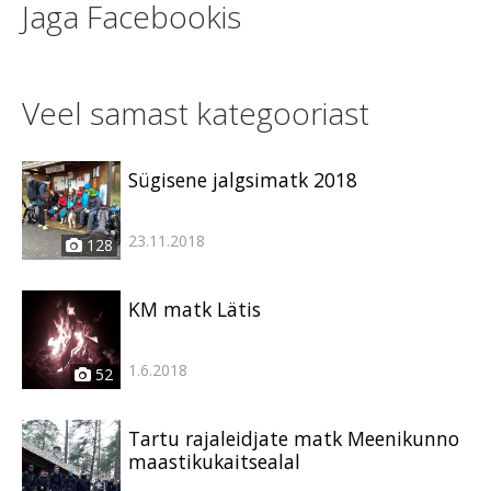
Jaga Facebookis
Veel samast kategooriast
Sügisene jalgsimatk 2018
23.11.2018
128
KM matk Lätis
1.6.2018
52
Tartu rajaleidjate matk Meenikunno
maastikukaitsealal