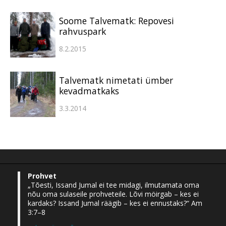
Soome Talvematk: Repovesi
rahvuspark
8.2.2015
Talvematk nimetati ümber
kevadmatkaks
3.3.2014
Prohvet
„Tõesti, Issand Jumal ei tee midagi, ilmutamata oma
nõu oma sulaseile prohveteile. Lõvi möirgab – kes ei
kardaks? Issand Jumal räägib – kes ei ennustaks?“ Am
3:7–8