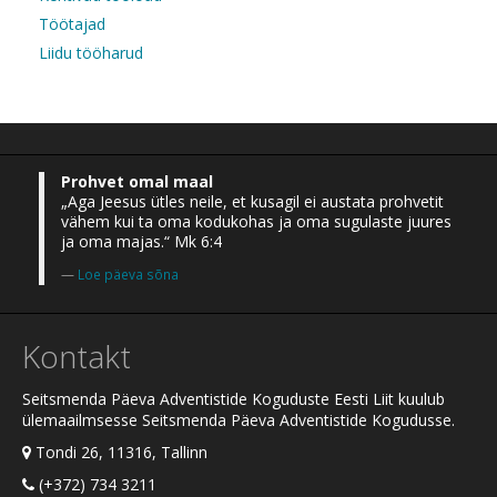
Töötajad
Liidu tööharud
Prohvet omal maal
„Aga Jeesus ütles neile, et kusagil ei austata prohvetit
vähem kui ta oma kodukohas ja oma sugulaste juures
ja oma majas.“ Mk 6:4
Loe päeva sõna
Kontakt
Seitsmenda Päeva Adventistide Koguduste Eesti Liit kuulub
ülemaailmsesse Seitsmenda Päeva Adventistide Kogudusse.
Tondi 26, 11316, Tallinn
(+372) 734 3211