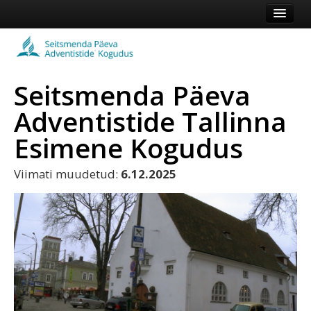
Esileht
Kogudus
Seitsmenda Päeva
Koduleht
Adventistide Tallinna
Vaata veel
Esimene Kogudus
Logi sisse või registreeru
Viimati muudetud:
6.12.2025