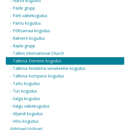
- Narva kogudus
- Paide grupp
- Pärli väikekogudus
- Pärnu kogudus
- Põltsamaa kogudus
- Rakvere kogudus
- Rapla grupp
- Tallinn International Church
- Tallinna Esimene kogudus
- Tallinna Kesklinna venekeelne kogudus
- Tallinna Kompassi kogudus
- Tartu kogudus
- Türi kogudus
- Valga kogudus
- Valgu väikekogudus
- Viljandi kogudus
- Võru kogudus
Kehtivad tööload