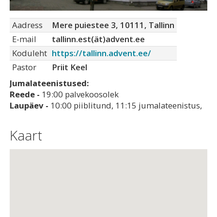
Aadress
Mere puiestee 3, 10111, Tallinn
E-mail
tallinn.est(ät)advent.ee
Koduleht
https://tallinn.advent.ee/
Pastor
Priit Keel
Jumalateenistused:
Reede -
19:00 palvekoosolek
Laupäev -
10:00 piiblitund, 11:15 jumalateenistus,
Kaart