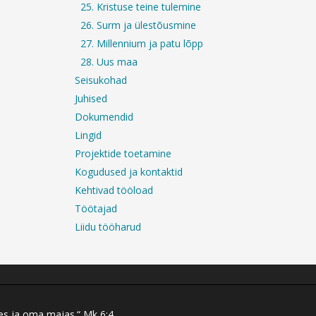
25. Kristuse teine tulemine
26. Surm ja ülestõusmine
27. Millennium ja patu lõpp
28. Uus maa
Seisukohad
Juhised
Dokumendid
Lingid
Projektide toetamine
Kogudused ja kontaktid
Kehtivad tööload
Töötajad
Liidu tööharud
res ja oma majas.“ Mk 6:4