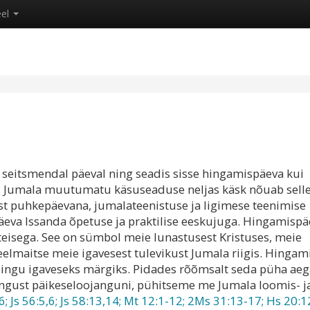
eel
seitsmendal päeval ning seadis sisse hingamispäeva kui
s. Jumala muutumatu käsuseaduse neljas käsk nõuab sell
t puhkepäevana, jumalateenistuse ja ligimese teenimise
eva Issanda õpetuse ja praktilise eeskujuga. Hingamispä
eisega. See on sümbol meie lunastusest Kristuses, meie
eelmaitse meie igavesest tulevikust Jumala riigis. Hingam
epingu igaveseks märgiks. Pidades rõõmsalt seda püha aeg
angust päikeseloojanguni, pühitseme me Jumala loomis- j
; Js 56:5,6; Js 58:13,14; Mt 12:1-12; 2Ms 31:13-17; Hs 20:1