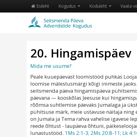
Esileht
Kogudus
Koduleht
Vaata v
20. Hingamispäev
Mida me usume?
Peale kuuepäevast loomistööd puhkas Looja 
loomise mälestusmärgi kõigi inimeste jaok
seitsmenda päeva hingamispäeva pühitsemis
päevana — kooskõlas Jeesuse kui hingamispä
rõõmsa suhtlemise päevaks Jumalaga ja ükst
pühitsuse märk, meie ustavuse näitaja ning 
on Jumala ja Tema rahva vahelise igavese l
reede õhtust - laupäeva õhtuni, päikeselooj
lunastustööd.
1Ms 2:1-3; 2Ms 20:8-11; Lk 4:16