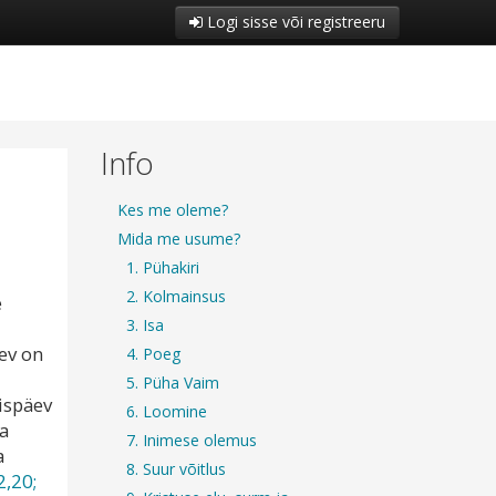
Logi sisse või registreeru
Info
Kes me oleme?
Mida me usume?
1. Pühakiri
2. Kolmainsus
e
3. Isa
ev on
4. Poeg
5. Püha Vaim
ispäev
6. Loomine
a
7. Inimese olemus
a
8. Suur võitlus
2,20;