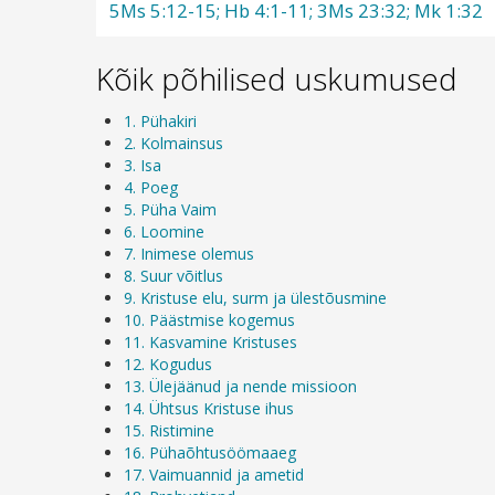
5Ms 5:12-15; Hb 4:1-11; 3Ms 23:32; Mk 1:32
Kõik põhilised uskumused
1. Pühakiri
2. Kolmainsus
3. Isa
4. Poeg
5. Püha Vaim
6. Loomine
7. Inimese olemus
8. Suur võitlus
9. Kristuse elu, surm ja ülestõusmine
10. Päästmise kogemus
11. Kasvamine Kristuses
12. Kogudus
13. Ülejäänud ja nende missioon
14. Ühtsus Kristuse ihus
15. Ristimine
16. Pühaõhtusöömaaeg
17. Vaimuannid ja ametid