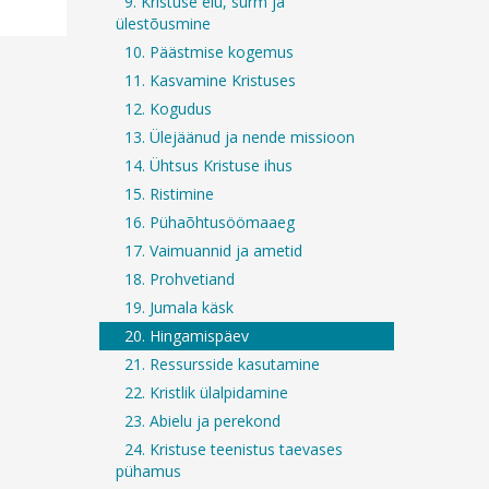
9. Kristuse elu, surm ja
ülestõusmine
10. Päästmise kogemus
11. Kasvamine Kristuses
12. Kogudus
13. Ülejäänud ja nende missioon
14. Ühtsus Kristuse ihus
15. Ristimine
16. Pühaõhtusöömaaeg
17. Vaimuannid ja ametid
18. Prohvetiand
19. Jumala käsk
20. Hingamispäev
21. Ressursside kasutamine
22. Kristlik ülalpidamine
23. Abielu ja perekond
24. Kristuse teenistus taevases
pühamus