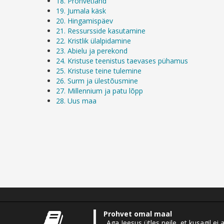
18. Prohvetiand
19. Jumala käsk
20. Hingamispäev
21. Ressursside kasutamine
22. Kristlik ülalpidamine
23. Abielu ja perekond
24. Kristuse teenistus taevases pühamus
25. Kristuse teine tulemine
26. Surm ja ülestõusmine
27. Millennium ja patu lõpp
28. Uus maa
Prohvet omal maal
„Aga Jeesus ütles neile, et kusagil 