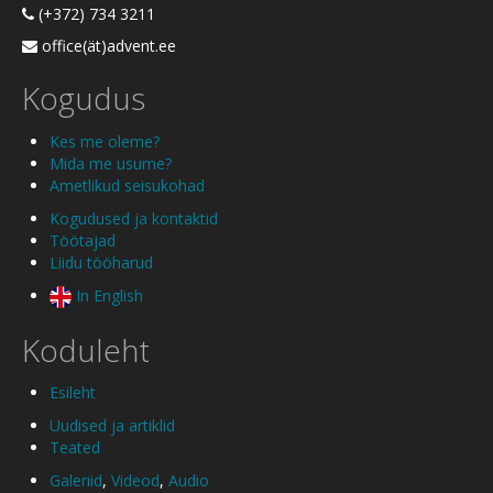
(+372) 734 3211
office(ät)advent.ee
Kogudus
Kes me oleme?
Mida me usume?
Ametlikud seisukohad
Kogudused ja kontaktid
Töötajad
Liidu tööharud
In English
Koduleht
Esileht
Uudised ja artiklid
Teated
Galeriid
,
Videod
,
Audio