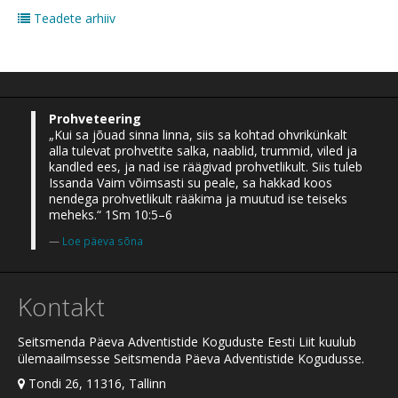
Teadete arhiiv
Prohveteering
„Kui sa jõuad sinna linna, siis sa kohtad ohvrikünkalt
alla tulevat prohvetite salka, naablid, trummid, viled ja
kandled ees, ja nad ise räägivad prohvetlikult. Siis tuleb
Issanda Vaim võimsasti su peale, sa hakkad koos
nendega prohvetlikult rääkima ja muutud ise teiseks
meheks.“ 1Sm 10:5–6
Loe päeva sõna
Kontakt
Seitsmenda Päeva Adventistide Koguduste Eesti Liit kuulub
ülemaailmsesse Seitsmenda Päeva Adventistide Kogudusse.
Tondi 26, 11316, Tallinn