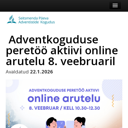
Esileht
Kogudus
Adventkoguduse
Koduleht
peretöö aktiivi online
Vaata veel
arutelu 8. veebruaril
Logi sisse või registreeru
Avaldatud
22.1.2026