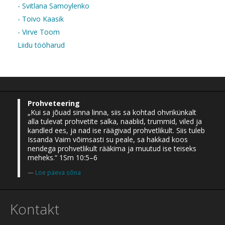
- Svitlana Samoylenko
- Toivo Kaasik
- Virve Toom
Liidu tööharud
Prohveteering
„Kui sa jõuad sinna linna, siis sa kohtad ohvrikünkalt
alla tulevat prohvetite salka, naablid, trummid, viled ja
kandled ees, ja nad ise räägivad prohvetlikult. Siis tuleb
Issanda Vaim võimsasti su peale, sa hakkad koos
nendega prohvetlikult rääkima ja muutud ise teiseks
meheks.“ 1Sm 10:5–6
Loe päeva sõna
Kontakt