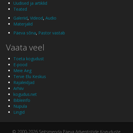
Uudised ja artiklid
Teated
Galeriid
,
Videod
,
Audio
Materjalid
Päeva sõna
,
Pastor vastab
Vaata veel
Toeta kogudust
E-pood
Meie Aeg
Terve Elu Keskus
Rajaleidjad
Arhiiv
kogudus.net
Bibleinfo
Nupula
Lingid
© 2000-2026 Seitsmenda Päeva Adventistide Koguduste