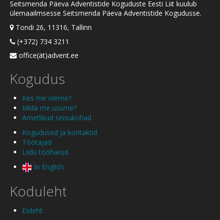
Seitsmenda Päeva Adventistide Koguduste Eesti Liit kuulub
ülemaailmsesse Seitsmenda Päeva Adventistide Kogudusse.
Tondi 26, 11316, Tallinn
(+372) 734 3211
office(ät)advent.ee
Kogudus
Kes me oleme?
Mida me usume?
Ametlikud seisukohad
Kogudused ja kontaktid
Töötajad
Liidu tööharud
In English
Koduleht
Esileht