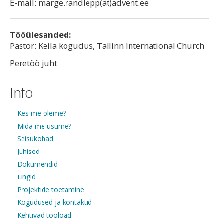
E-mail: marge.randlepp(ät)advent.ee
Tööülesanded:
Pastor: Keila kogudus, Tallinn International Church
Peretöö juht
Info
Kes me oleme?
Mida me usume?
Seisukohad
Juhised
Dokumendid
Lingid
Projektide toetamine
Kogudused ja kontaktid
Kehtivad tööload