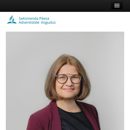
Esileht
Kogudus
Koduleht
Vaata veel
Logi sisse või registreeru