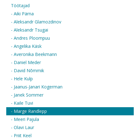
Töötajad
- Aiki Pärna
- Aleksandr Glamozdinov
- Aleksandr Tsugai
- Andres Ploompuu
- Angelika Käsk
- Averonika Beekmann
- Daniel Meder
- David Nõmmik
- Hele Kulp
- Jaanus-Janari Kogerman
- Janek Sommer
- Kaile Tuvi
- Marge Randlepp
- Meeri Pajula
- Olavi Laur
- Priit Keel