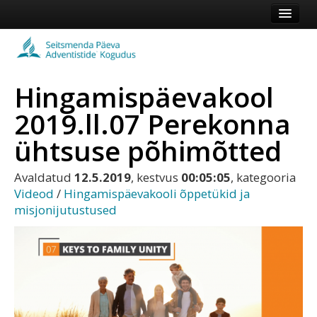
Esileht
Kogudus
Hingamispäevakool
Koduleht
2019.ll.07 Perekonna
Vaata veel
ühtsuse põhimõtted
Logi sisse või registreeru
Avaldatud
12.5.2019
, kestvus
00:05:05
, kategooria
Videod
/
Hingamispäevakooli õppetükid ja
misjonijutustused