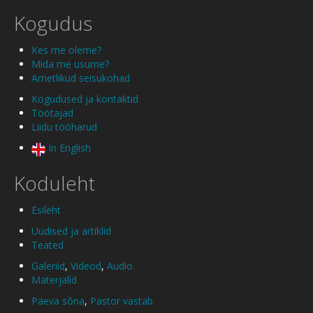
Kogudus
Kes me oleme?
Mida me usume?
Ametlikud seisukohad
Kogudused ja kontaktid
Töötajad
Liidu tööharud
In English
Koduleht
Esileht
Uudised ja artiklid
Teated
Galeriid
,
Videod
,
Audio
Materjalid
Päeva sõna
,
Pastor vastab