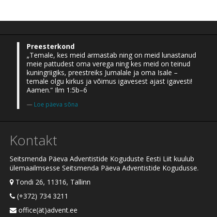
Preesterkond
„Temale, kes meid armastab ning on meid lunastanud
meie pattudest oma verega ning kes meid on teinud
kuningriigiks, preestreiks Jumalale ja oma Isale –
temale olgu kirkus ja võimus igavesest ajast igavesti!
Aamen.“ Ilm 1:5b–6
Loe päeva sõna
Kontakt
Seitsmenda Päeva Adventistide Koguduste Eesti Liit kuulub
ülemaailmsesse Seitsmenda Päeva Adventistide Kogudusse.
Tondi 26, 11316, Tallinn
(+372) 734 3211
office(ät)advent.ee