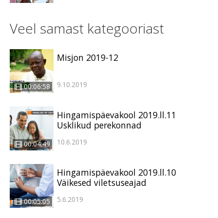
Veel samast kategooriast
Misjon 2019-12
9.10.2019
00:06:58
Hingamispäevakool 2019.ll.11
Usklikud perekonnad
10.6.2019
00:04:49
Hingamispäevakool 2019.ll.10
Väikesed viletsuseajad
5.6.2019
00:05:05