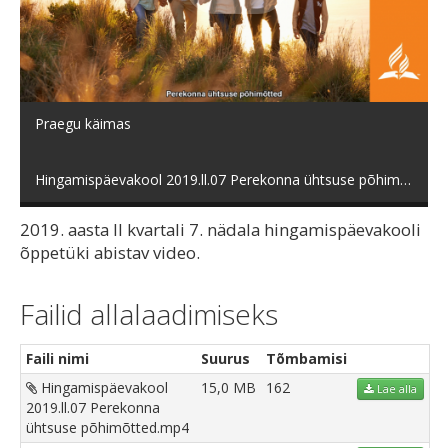
Esita
video
Praegu käimas
Hingamispäevakool 2019.ll.07 Perekonna ühtsuse põhimõtted.mp4
2019. aasta II kvartali 7. nädala hingamispäevakooli
õppetüki abistav video.
Failid allalaadimiseks
Faili nimi
Suurus
Tõmbamisi
Hingamispäevakool
15,0 MB
162
Lae alla
2019.ll.07 Perekonna
ühtsuse põhimõtted.mp4