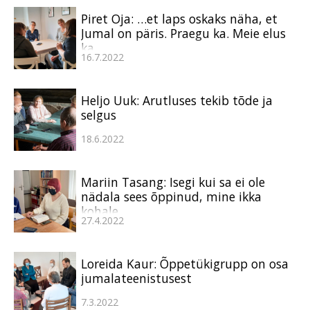
Piret Oja: …et laps oskaks näha, et
Jumal on päris. Praegu ka. Meie elus
ka.
16.7.2022
Heljo Uuk: Arutluses tekib tõde ja
selgus
18.6.2022
Mariin Tasang: Isegi kui sa ei ole
nädala sees õppinud, mine ikka
kohale
27.4.2022
Loreida Kaur: Õppetükigrupp on osa
jumalateenistusest
7.3.2022