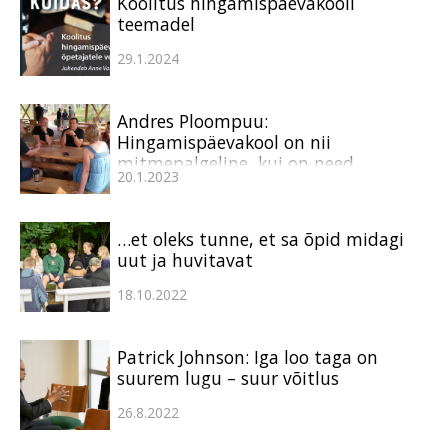
Koolitus hingamispäevakooli
teemadel
29.1.2024
Andres Ploompuu:
Hingamispäevakool on nii
mitmepalgeline, kui on need
20.1.2023
inimesed, kes sellest osa võtavad
…et oleks tunne, et sa õpid midagi
uut ja huvitavat
18.10.2022
Patrick Johnson: Iga loo taga on
suurem lugu – suur võitlus
26.8.2022