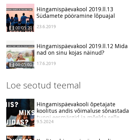
Hingamispäevakool 2019.ll.13
Südamete pööramine lõpuajal
23.6.2019
00:05:20
Hingamispäevakool 2019.ll.12 Mida
nad on sinu kojas näinud?
17.6.2019
00:05:00
Loe seotud teemal
Hingamispäevakooli õpetajate
koolitus andis võimaluse sõnastada
tunni eesmärgid ja mõelda selle
9.5.2024
käsitluslaadile