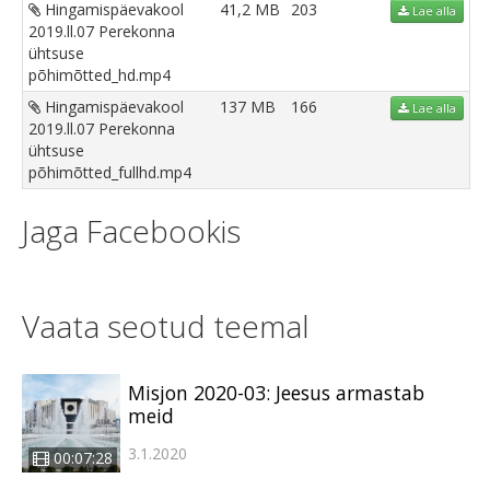
Hingamispäevakool
41,2 MB
203
Lae alla
2019.ll.07 Perekonna
ühtsuse
põhimõtted_hd.mp4
Hingamispäevakool
137 MB
166
Lae alla
2019.ll.07 Perekonna
ühtsuse
põhimõtted_fullhd.mp4
Jaga Facebookis
Vaata seotud teemal
Misjon 2020-03: Jeesus armastab
meid
3.1.2020
00:07:28