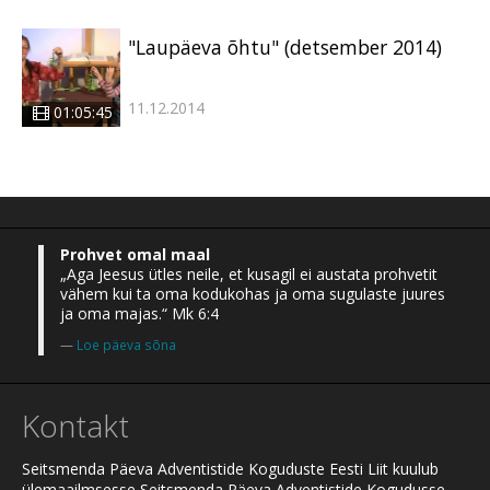
"Laupäeva õhtu" (detsember 2014)
11.12.2014
01:05:45
Prohvet omal maal
„Aga Jeesus ütles neile, et kusagil ei austata prohvetit
vähem kui ta oma kodukohas ja oma sugulaste juures
ja oma majas.“ Mk 6:4
Loe päeva sõna
Kontakt
Seitsmenda Päeva Adventistide Koguduste Eesti Liit kuulub
ülemaailmsesse Seitsmenda Päeva Adventistide Kogudusse.