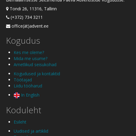
Tondi 26, 11316, Tallinn
(+372) 734 3211
office(ät)advent.ee
Kogudus
Kes me oleme?
Mida me usume?
Ametlikud seisukohad
Kogudused ja kontaktid
Töötajad
Liidu tööharud
In English
Koduleht
Esileht
Uudised ja artiklid