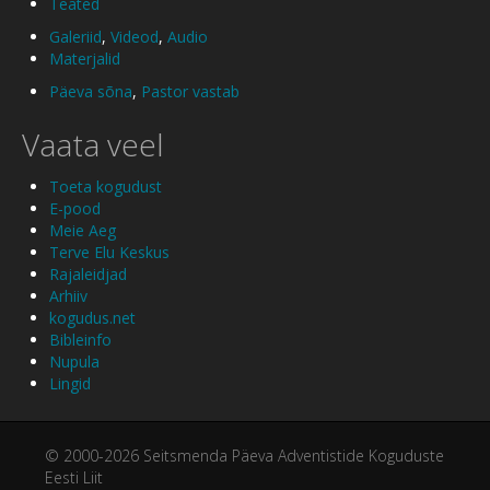
Teated
Galeriid
,
Videod
,
Audio
Materjalid
Päeva sõna
,
Pastor vastab
Vaata veel
Toeta kogudust
E-pood
Meie Aeg
Terve Elu Keskus
Rajaleidjad
Arhiiv
kogudus.net
Bibleinfo
Nupula
Lingid
© 2000-2026 Seitsmenda Päeva Adventistide Koguduste
Eesti Liit