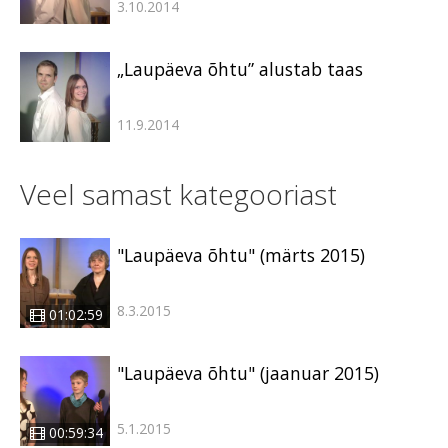
3.10.2014
„Laupäeva õhtu” alustab taas
11.9.2014
Veel samast kategooriast
"Laupäeva õhtu" (märts 2015)
8.3.2015
01:02:59
"Laupäeva õhtu" (jaanuar 2015)
5.1.2015
00:59:34