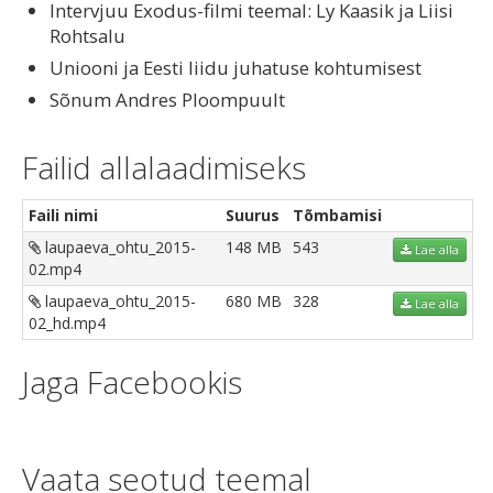
Intervjuu Exodus-filmi teemal: Ly Kaasik ja Liisi
Rohtsalu
Uniooni ja Eesti liidu juhatuse kohtumisest
Sõnum Andres Ploompuult
Failid allalaadimiseks
Faili nimi
Suurus
Tõmbamisi
laupaeva_ohtu_2015-
148 MB
543
Lae alla
02.mp4
laupaeva_ohtu_2015-
680 MB
328
Lae alla
02_hd.mp4
Jaga Facebookis
Vaata seotud teemal