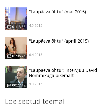
"Laupäeva õhtu" (mai 2015)
4.5.2015
01:13:33
"Laupäeva õhtu" (aprill 2015)
6.4.2015
01:05:26
"Laupäeva õhtu": Intervjuu David
Nõmmikuga pikemalt
9.3.2015
00:27:12
Loe seotud teemal