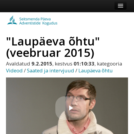
Esileht
Kogudus
"Laupäeva õhtu"
Koduleht
(veebruar 2015)
Vaata veel
Avaldatud
9.2.2015
, kestvus
01:10:33
, kategooria
Logi sisse või registreeru
Videod
/
Saated ja intervjuud
/
Laupäeva õhtu
Esita