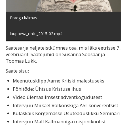
video
Praegu käimas
laupaeva_ohtu_2015-02.mp4
Saatesarja neljateistkümnes osa, mis läks eetrisse 7.
veebruaril. Saatejuhid on Susanna Soosaar ja
Toomas Lukk.
Saate sisu:
Meenutusklipp Aarne Kriiski mälestuseks
Põhitõde: Ühtsus Kristuse ihus
Video ülemaailmsest adventkogudusest
Intervjuu Miikael Volkonskiga ASI-konverentsist
Külaskäik Kõrgemasse Usuteaduslikku Seminari
Intervjuu Mall Kallmanniga misjonikoolist