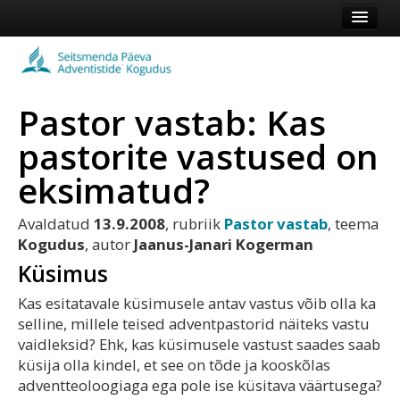
Esileht
Kogudus
Pastor vastab: Kas
Koduleht
pastorite vastused on
Vaata veel
eksimatud?
Logi sisse või registreeru
Avaldatud
13.9.2008
, rubriik
Pastor vastab
, teema
Kogudus
, autor
Jaanus-Janari Kogerman
Küsimus
Kas esitatavale küsimusele antav vastus võib olla ka
selline, millele teised adventpastorid näiteks vastu
vaidleksid? Ehk, kas küsimusele vastust saades saab
küsija olla kindel, et see on tõde ja kooskõlas
adventteoloogiaga ega pole ise küsitava väärtusega?