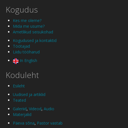
Kogudus
Kes me oleme?
Mida me usume?
Ametlikud seisukohad
Kogudused ja kontaktid
Töötajad
Liidu tööharud
In English
Koduleht
Esileht
Uudised ja artiklid
Teated
Galeriid
,
Videod
,
Audio
Materjalid
Päeva sõna
,
Pastor vastab