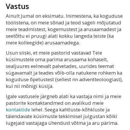
Vastus
Ainult Jumal on eksimatu. Inimestena, ka koguduse
töölistena, on meie sõnad ja teod sageli mõjutatud
meie teadmistest, kogemustest ja arusaamadest ja
seetõttu ei pruugi alati kokku langeda teiste (ka
meie kolleegide) arusaamadega.
Usun siiski, et meie pastorid vastavad Teie
küsimustele oma parima arusaama kohaselt,
sealjuures eelnevalt palvetades, uurides teemat
sügavamalt ja teades võib-olla natukene rohkem ka
koguduse õpetustest (sellest nn adventteoloogiast),
kui nii mõnigi küsija.
Igale vastusele järgneb alati ka vastaja nimi ja meie
pastorite kontaktandmed on avalikud meie
kontaktide
lehel. Seega kahtluste-kõhkluste ja
täiendavate küsimuste tekkimisel julgustan kõiki
lugejaid vastajaga ühendust võtma ja aru pärima.