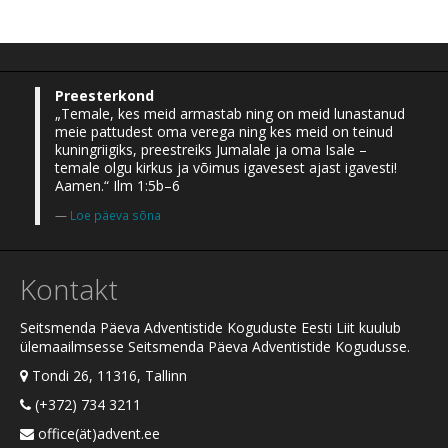
Preesterkond
„Temale, kes meid armastab ning on meid lunastanud
meie pattudest oma verega ning kes meid on teinud
kuningriigiks, preestreiks Jumalale ja oma Isale –
temale olgu kirkus ja võimus igavesest ajast igavesti!
Aamen.“ Ilm 1:5b–6
Loe päeva sõna
Kontakt
Seitsmenda Päeva Adventistide Koguduste Eesti Liit kuulub
ülemaailmsesse Seitsmenda Päeva Adventistide Kogudusse.
Tondi 26, 11316, Tallinn
(+372) 734 3211
office(ät)advent.ee