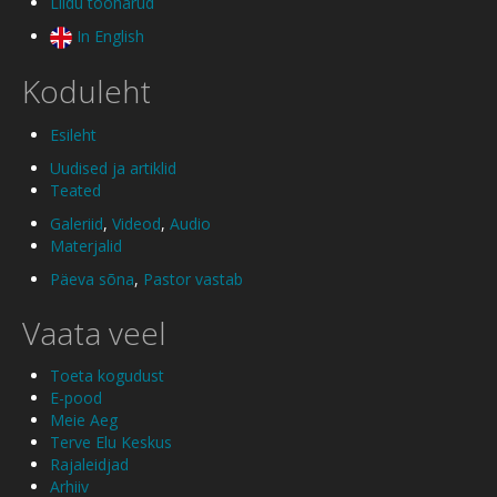
Liidu tööharud
In English
Koduleht
Esileht
Uudised ja artiklid
Teated
Galeriid
,
Videod
,
Audio
Materjalid
Päeva sõna
,
Pastor vastab
Vaata veel
Toeta kogudust
E-pood
Meie Aeg
Terve Elu Keskus
Rajaleidjad
Arhiiv