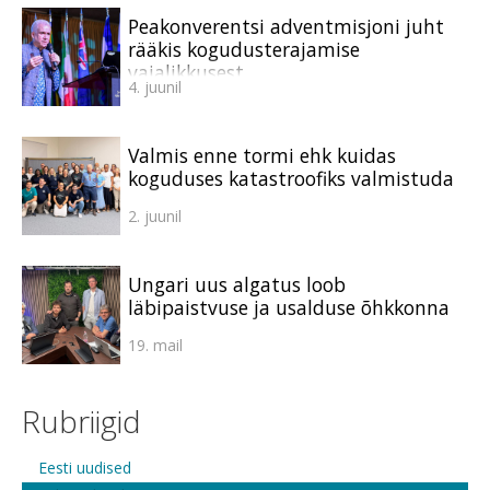
Peakonverentsi adventmisjoni juht
rääkis kogudusterajamise
vajalikkusest
4. juunil
Valmis enne tormi ehk kuidas
koguduses katastroofiks valmistuda
2. juunil
Ungari uus algatus loob
läbipaistvuse ja usalduse õhkkonna
19. mail
Rubriigid
Eesti uudised