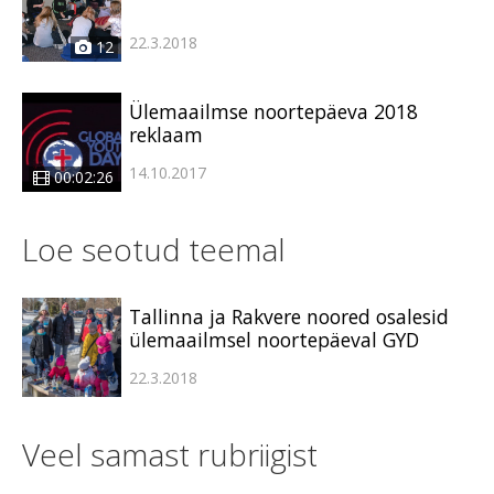
22.3.2018
12
Ülemaailmse noortepäeva 2018
reklaam
14.10.2017
00:02:26
Loe seotud teemal
Tallinna ja Rakvere noored osalesid
ülemaailmsel noortepäeval GYD
22.3.2018
Veel samast rubriigist