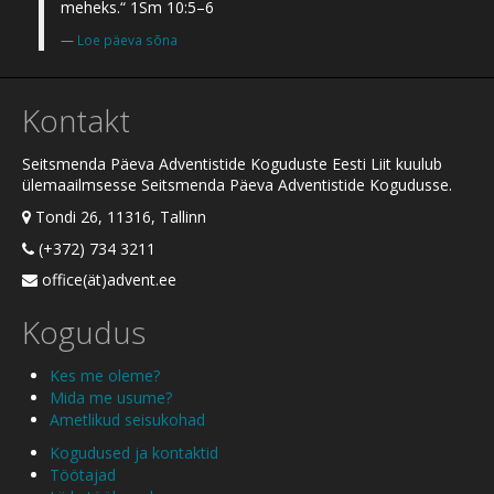
meheks.“ 1Sm 10:5–6
Loe päeva sõna
Kontakt
Seitsmenda Päeva Adventistide Koguduste Eesti Liit kuulub
ülemaailmsesse Seitsmenda Päeva Adventistide Kogudusse.
Tondi 26, 11316, Tallinn
(+372) 734 3211
office(ät)advent.ee
Kogudus
Kes me oleme?
Mida me usume?
Ametlikud seisukohad
Kogudused ja kontaktid
Töötajad