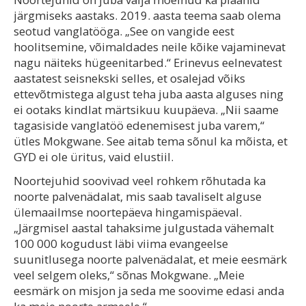
järgmiseks aastaks. 2019. aasta teema saab olema
seotud vanglatööga. „See on vangide eest
hoolitsemine, võimaldades neile kõike vajaminevat
nagu näiteks hügeenitarbed.“ Erinevus eelnevatest
aastatest seisnekski selles, et osalejad võiks
ettevõtmistega algust teha juba aasta alguses ning
ei ootaks kindlat märtsikuu kuupäeva. „Nii saame
tagasiside vanglatöö edenemisest juba varem,“
ütles Mokgwane. See aitab tema sõnul ka mõista, et
GYD ei ole üritus, vaid elustiil.
Noortejuhid soovivad veel rohkem rõhutada ka
noorte palvenädalat, mis saab tavaliselt alguse
ülemaailmse noortepäeva hingamispäeval.
„Järgmisel aastal tahaksime julgustada vähemalt
100 000 kogudust läbi viima evangeelse
suunitlusega noorte palvenädalat, et meie eesmärk
veel selgem oleks,“ sõnas Mokgwane. „Meie
eesmärk on misjon ja seda me soovime edasi anda