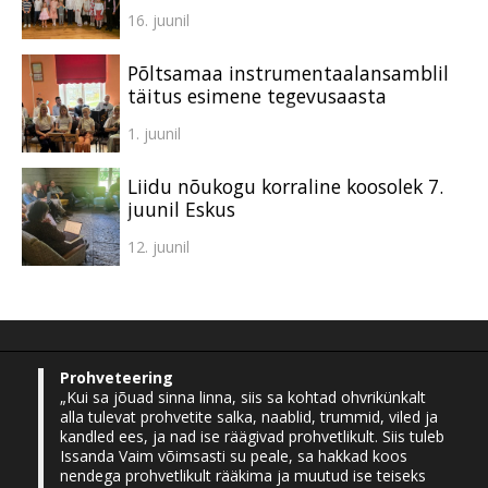
16. juunil
Põltsamaa instrumentaalansamblil
täitus esimene tegevusaasta
1. juunil
Liidu nõukogu korraline koosolek 7.
juunil Eskus
12. juunil
Prohveteering
„Kui sa jõuad sinna linna, siis sa kohtad ohvrikünkalt
alla tulevat prohvetite salka, naablid, trummid, viled ja
kandled ees, ja nad ise räägivad prohvetlikult. Siis tuleb
Issanda Vaim võimsasti su peale, sa hakkad koos
nendega prohvetlikult rääkima ja muutud ise teiseks