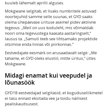
kuuleb lähemalt aprilli alguses.
Mokgwane selgitab, et lisaks numbritele astuvad
noortejuhid samme selle suunas, et GYD saaks
olema ühepäevase ürituse asemel pidev aktiivne
tegevus. „Meil on uus koduleht, mis võimaldab
noori oma tegevustega kaasata aastaringselt,“
lausus ta. „Samuti teeb see lihtsamaks projektide
otsimise enda linnas või piirkonnas.“
Eestvedajate eesmärk on arusaadavalt selge: „Me
tahame, et GYD oleks elustiil, mitte üritus,“ ütles
Mokgwane.
Midagi enamat kui veepudel ja
lõunasöök
GYD18 eestvedajad selgitasid, et koguduseliikmetel
ei tasu ennast eksitada vee ja toidu näilisest
pealiskaudsusest.