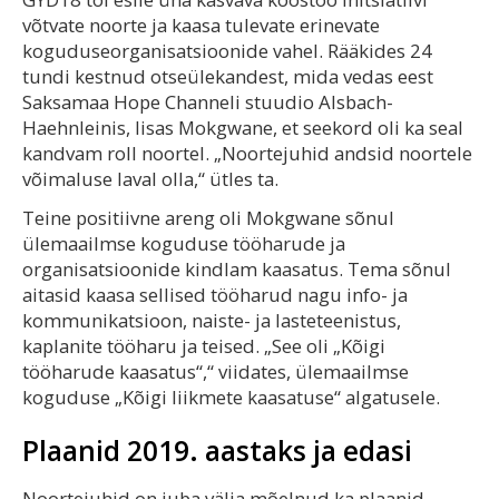
võtvate noorte ja kaasa tulevate erinevate
koguduseorganisatsioonide vahel. Rääkides 24
tundi kestnud otseülekandest, mida vedas eest
Saksamaa Hope Channeli stuudio Alsbach-
Haehnleinis, lisas Mokgwane, et seekord oli ka seal
kandvam roll noortel. „Noortejuhid andsid noortele
võimaluse laval olla,“ ütles ta.
Teine positiivne areng oli Mokgwane sõnul
ülemaailmse koguduse tööharude ja
organisatsioonide kindlam kaasatus. Tema sõnul
aitasid kaasa sellised tööharud nagu info- ja
kommunikatsioon, naiste- ja lasteteenistus,
kaplanite tööharu ja teised. „See oli „Kõigi
tööharude kaasatus“,“ viidates, ülemaailmse
koguduse „Kõigi liikmete kaasatuse“ algatusele.
Plaanid 2019. aastaks ja edasi
Noortejuhid on juba välja mõelnud ka plaanid