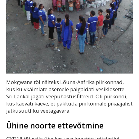
Mokgwane tõi näiteks Lõuna-Aafrika piirkonnad,
kus kuivkäimlate asemele paigaldati vesiklosette.
Sri Lankal jagati veepuhastusfiltreid. Oli piirkondi,
kus kaevati kaeve, et pakkuda piirkonnale pikaajalist
jätkusuutliku veetagavara.
Ühine noorte ettevõtmine
GYD18 tõi esile üha kasvava koostöö initsiatiivi