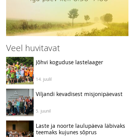
Veel huvitavat
Jõhvi koguduse lastelaager
14. juulil
Viljandi kevadisest misjonipäevast
5. juunil
Laste ja noorte laulupäeva läbivaks
teemaks kujunes sõprus