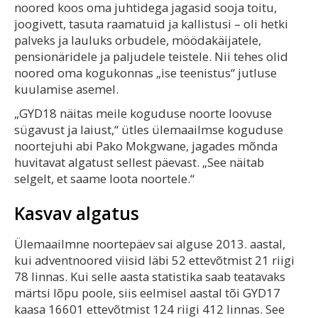
noored koos oma juhtidega jagasid sooja toitu,
joogivett, tasuta raamatuid ja kallistusi – oli hetki
palveks ja lauluks orbudele, möödakäijatele,
pensionäridele ja paljudele teistele. Nii tehes olid
noored oma kogukonnas „ise teenistus“ jutluse
kuulamise asemel.
„GYD18 näitas meile koguduse noorte loovuse
sügavust ja laiust,“ ütles ülemaailmse koguduse
noortejuhi abi Pako Mokgwane, jagades mõnda
huvitavat algatust sellest päevast. „See näitab
selgelt, et saame loota noortele.“
Kasvav algatus
Ülemaailmne noortepäev sai alguse 2013. aastal,
kui adventnoored viisid läbi 52 ettevõtmist 21 riigi
78 linnas. Kui selle aasta statistika saab teatavaks
märtsi lõpu poole, siis eelmisel aastal tõi GYD17
kaasa 16601 ettevõtmist 124 riigi 412 linnas. See