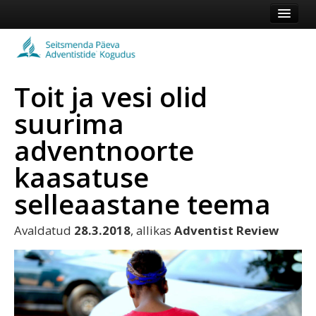
Esileht
Kogudus
Toit ja vesi olid
Koduleht
suurima
Vaata veel
adventnoorte
Logi sisse või registreeru
kaasatuse
selleaastane teema
Avaldatud
28.3.2018
, allikas
Adventist Review