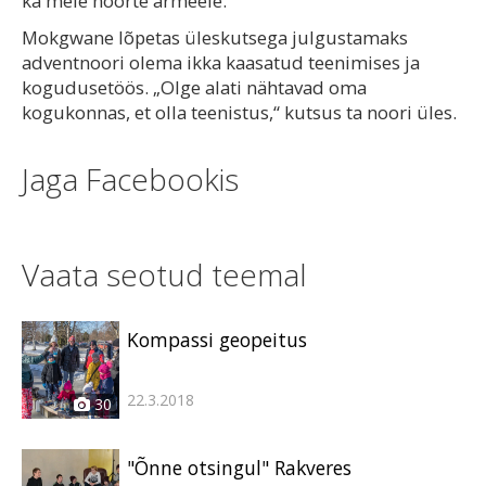
ka meie noorte armeele.“
Mokgwane lõpetas üleskutsega julgustamaks
adventnoori olema ikka kaasatud teenimises ja
kogudusetöös. „Olge alati nähtavad oma
kogukonnas, et olla teenistus,“ kutsus ta noori üles.
Jaga Facebookis
Vaata seotud teemal
Kompassi geopeitus
22.3.2018
30
"Õnne otsingul" Rakveres