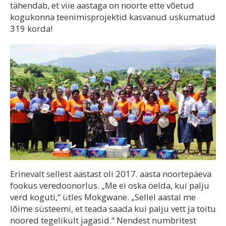
tähendab, et viie aastaga on noorte ette võetud
kogukonna teenimisprojektid kasvanud uskumatud
319 korda!
Erinevalt sellest aastast oli 2017. aasta noortepäeva
fookus veredoonorlus. „Me ei oska öelda, kui palju
verd koguti,“ ütles Mokgwane. „Sellel aastal me
lõime süsteemi, et teada saada kui palju vett ja toitu
noored tegelikult jagasid.“ Nendest numbritest