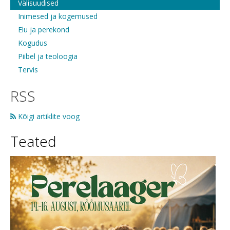
Välisuudised
Inimesed ja kogemused
Elu ja perekond
Kogudus
Piibel ja teoloogia
Tervis
RSS
Kõigi artiklite voog
Teated