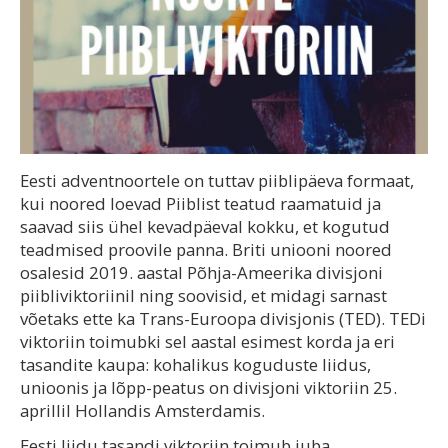
Eesti adventnoortele on tuttav piiblipäeva formaat,
kui noored loevad Piiblist teatud raamatuid ja
saavad siis ühel kevadpäeval kokku, et kogutud
teadmised proovile panna. Briti uniooni noored
osalesid 2019. aastal Põhja-Ameerika divisjoni
piibliviktoriinil ning soovisid, et midagi sarnast
võetaks ette ka Trans-Euroopa divisjonis (TED). TEDi
viktoriin toimubki sel aastal esimest korda ja eri
tasandite kaupa: kohalikus koguduste liidus,
unioonis ja lõpp-peatus on divisjoni viktoriin 25.
aprillil Hollandis Amsterdamis.
Eesti liidu tasandi viktoriin toimub juba