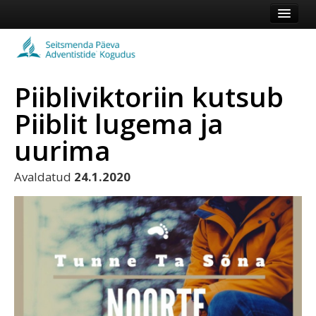
Esileht
Kogudus
Piibliviktoriin kutsub
Koduleht
Piiblit lugema ja
Vaata veel
uurima
Logi sisse või registreeru
Avaldatud
24.1.2020