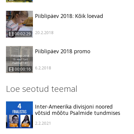
Piiblipäev 2018: Kõik loevad
20.2.2018
00:02:29
Piiblipäev 2018 promo
6.2.2018
00:00:16
Loe seotud teemal
Inter-Ameerika divisjoni noored
võtsid mõõtu Psalmide tundmises
2.2.2021