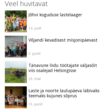
Veel huvitavat
Jõhvi koguduse lastelaager
14. juulil
Viljandi kevadisest misjonipäevast
5. juunil
Tänavune liidu töötajate väljasõit
viis osalejad Helsingisse
29. mail
Laste ja noorte laulupäeva läbivaks
teemaks kujunes sõprus
16. juunil