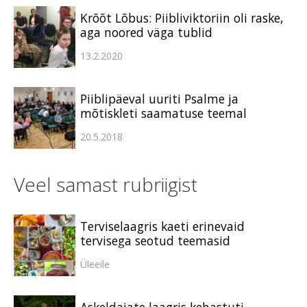
Krõõt Lõbus: Piibliviktoriin oli raske,
aga noored väga tublid
13.2.2020
Piiblipäeval uuriti Psalme ja
mõtiskleti saamatuse teemal
20.5.2018
Veel samast rubriigist
Terviselaagris kaeti erinevaid
tervisega seotud teemasid
Üleeile
Askeldajate laagris kehastuti