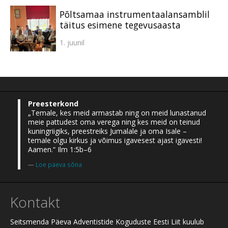
Põltsamaa instrumentaalansamblil
täitus esimene tegevusaasta
1. juunil
Preesterkond
„Temale, kes meid armastab ning on meid lunastanud
meie pattudest oma verega ning kes meid on teinud
kuningriigiks, preestreiks Jumalale ja oma Isale –
temale olgu kirkus ja võimus igavesest ajast igavesti!
Aamen.“ Ilm 1:5b–6
Loe päeva sõna
Kontakt
Seitsmenda Päeva Adventistide Koguduste Eesti Liit kuulub