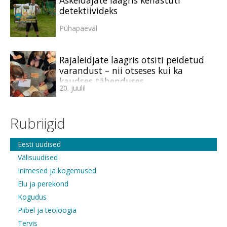
detektiivideks
Pühapäeval
Rajaleidjate laagris otsiti peidetud
varandust – nii otseses kui ka
kaudses tähenduses
20. juulil
Rubriigid
Eesti uudised
Välisuudised
Inimesed ja kogemused
Elu ja perekond
Kogudus
Piibel ja teoloogia
Tervis