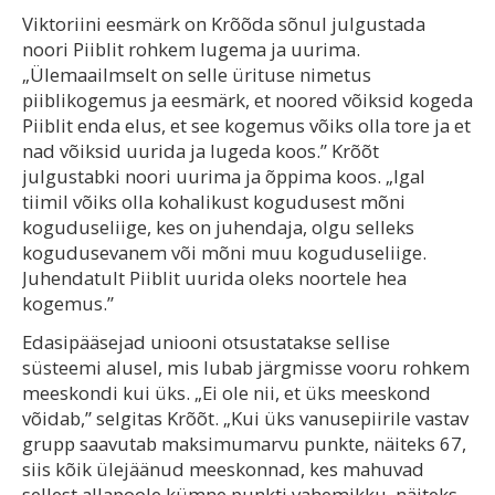
Viktoriini eesmärk on Krõõda sõnul julgustada
noori Piiblit rohkem lugema ja uurima.
„Ülemaailmselt on selle ürituse nimetus
piiblikogemus ja eesmärk, et noored võiksid kogeda
Piiblit enda elus, et see kogemus võiks olla tore ja et
nad võiksid uurida ja lugeda koos.” Krõõt
julgustabki noori uurima ja õppima koos. „Igal
tiimil võiks olla kohalikust kogudusest mõni
koguduseliige, kes on juhendaja, olgu selleks
kogudusevanem või mõni muu koguduseliige.
Juhendatult Piiblit uurida oleks noortele hea
kogemus.”
Edasipääsejad uniooni otsustatakse sellise
süsteemi alusel, mis lubab järgmisse vooru rohkem
meeskondi kui üks. „Ei ole nii, et üks meeskond
võidab,” selgitas Krõõt. „Kui üks vanusepiirile vastav
grupp saavutab maksimumarvu punkte, näiteks 67,
siis kõik ülejäänud meeskonnad, kes mahuvad
sellest allapoole kümne punkti vahemikku, näiteks