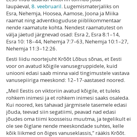
laupäeval,
8. veebruaril
. Lugemismaterjaliks on
Esra, Nehemja, Hoosea, Aamose, Joona ja Miika
raamat ning adventkoguduse piiblikommentaar
nende raamatute kohta. Nendest raamatutest on
välja jäetud järgnevad osad: Esra 2, Esra 8:1–14,
Esra 10: 18–44, Nehemja 7:7–63, Nehemja 10:1–27,
Nehemja 11:3–12:26.
Eesti liidu noortejuht Krõõt Lõbus sõnas, et Eesti
voor on avatud kõigile vanusegruppidele, kuid
uniooni edasi saab minna vaid tingimustele vastava
vanusepiiriga meeskond: 12–17-aastased noored.
„Meil Eestis on viktoriin avatud kõigile, et tuleks
rohkem inimesi ja et rohkem inimesi saaks osaleda.
Kui noored, kes tahavad järgmisele tasemele edasi
jõuda, teevad siin segatiimi, peavad nad edasi
jõudes oma tiimi koosseisu muutma, ja tegelikult ei
ole see õiglane nende meeskondade suhtes, kelle
kõik liikmed on õiges vanuseklassis,” rääkis Krõõt.