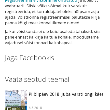
Registreerimine viktoriinile on avatud
ja lõpeb 7,
veebruaril. Siiski võiks võimalikult varakult
registreerida, et korraldajatel oleks hõlpsam asju
ajada. Võistkonna registreerimisel palutakse kirja
panna kõigi meeskonnaliikmete nimed.
Ja kui võistkonda ei ole kuid osaleda tahaksid, siis
pane ennast ka kirja ka tule kohale, moodustame
vajadusel võistkonnad ka kohapeal.
Jaga Facebookis
Vaata seotud teemal
Piiblipäev 2018: juba varsti ongi käes
6.5.2018
00:00:34