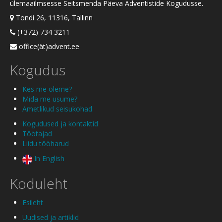
ülemaailmsesse Seitsmenda Päeva Adventistide Kogudusse.
Tondi 26, 11316, Tallinn
(+372) 734 3211
office(ät)advent.ee
Kogudus
Kes me oleme?
Mida me usume?
Ametlikud seisukohad
Kogudused ja kontaktid
Töötajad
Liidu tööharud
In English
Koduleht
Esileht
Uudised ja artiklid