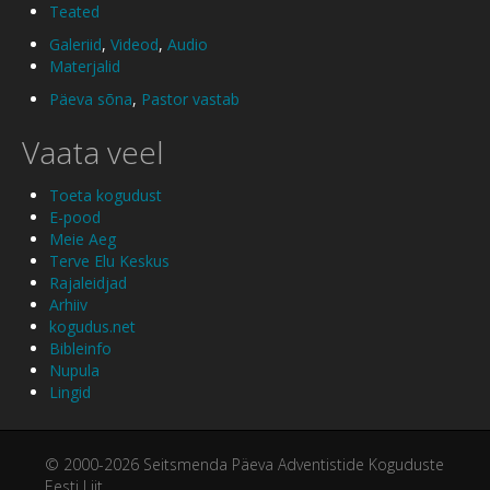
Teated
Galeriid
,
Videod
,
Audio
Materjalid
Päeva sõna
,
Pastor vastab
Vaata veel
Toeta kogudust
E-pood
Meie Aeg
Terve Elu Keskus
Rajaleidjad
Arhiiv
kogudus.net
Bibleinfo
Nupula
Lingid
© 2000-2026 Seitsmenda Päeva Adventistide Koguduste
Eesti Liit