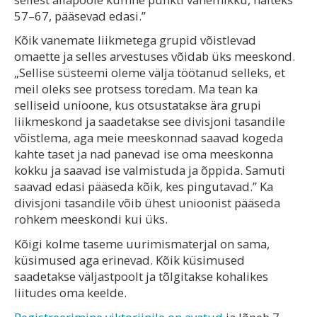
57–67, pääsevad edasi.”
Kõik vanemate liikmetega grupid võistlevad
omaette ja selles arvestuses võidab üks meeskond.
„Sellise süsteemi oleme välja töötanud selleks, et
meil oleks see protsess toredam. Ma tean ka
selliseid unioone, kus otsustatakse ära grupi
liikmeskond ja saadetakse see divisjoni tasandile
võistlema, aga meie meeskonnad saavad kogeda
kahte taset ja nad panevad ise oma meeskonna
kokku ja saavad ise valmistuda ja õppida. Samuti
saavad edasi pääseda kõik, kes pingutavad.” Ka
divisjoni tasandile võib ühest unioonist pääseda
rohkem meeskondi kui üks.
Kõigi kolme taseme uurimismaterjal on sama,
küsimused aga erinevad. Kõik küsimused
saadetakse väljastpoolt ja tõlgitakse kohalikes
liitudes oma keelde.