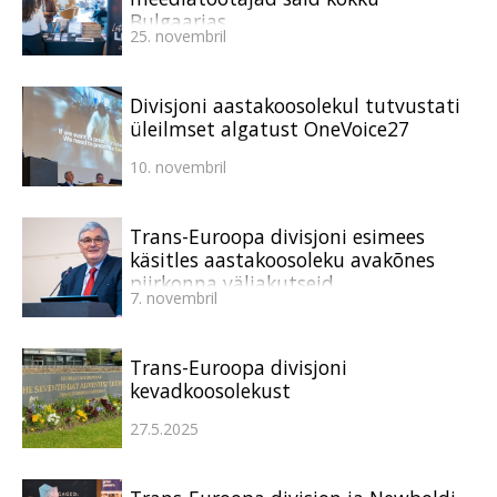
Bulgaarias
25. novembril
Divisjoni aastakoosolekul tutvustati
üleilmset algatust OneVoice27
10. novembril
Trans-Euroopa divisjoni esimees
käsitles aastakoosoleku avakõnes
piirkonna väljakutseid
7. novembril
Trans-Euroopa divisjoni
kevadkoosolekust
27.5.2025