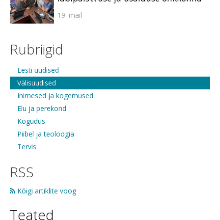
19. mail
Rubriigid
Eesti uudised
Välisuudised
Inimesed ja kogemused
Elu ja perekond
Kogudus
Piibel ja teoloogia
Tervis
RSS
Kõigi artiklite voog
Teated