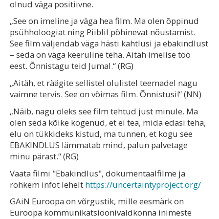
olnud väga positiivne.
„See on imeline ja väga hea film. Ma olen õppinud
psühholoogiat ning Piiblil põhinevat nõustamist.
See film väljendab väga hästi kahtlusi ja ebakindlust
– seda on väga keeruline teha. Aitäh imelise töö
eest. Õnnistagu teid Jumal.“ (RG)
„Aitäh, et räägite sellistel olulistel teemadel nagu
vaimne tervis. See on võimas film. Õnnistusi!“ (NN)
„Näib, nagu oleks see film tehtud just minule. Ma
olen seda kõike kogenud, et ei tea, mida edasi teha,
elu on tükkideks kistud, ma tunnen, et kogu see
EBAKINDLUS lämmatab mind, palun palvetage
minu pärast.“ (RG)
Vaata filmi "Ebakindlus", dokumentaalfilme ja
rohkem infot lehelt
https://uncertaintyproject.org/
GAiN Euroopa on võrgustik, mille eesmärk on
Euroopa kommunikatsioonivaldkonna inimeste