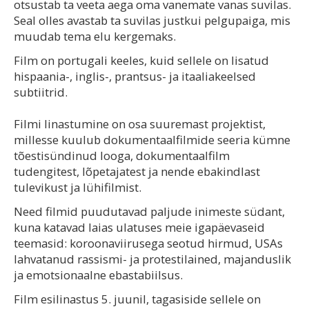
otsustab ta veeta aega oma vanemate vanas suvilas.
Seal olles avastab ta suvilas justkui pelgupaiga, mis
muudab tema elu kergemaks.
Film on portugali keeles, kuid sellele on lisatud
hispaania-, inglis-, prantsus- ja itaaliakeelsed
subtiitrid.
Filmi linastumine on osa suuremast projektist,
millesse kuulub dokumentaalfilmide seeria kümne
tõestisündinud looga, dokumentaalfilm
tudengitest, lõpetajatest ja nende ebakindlast
tulevikust ja lühifilmist.
Need filmid puudutavad paljude inimeste südant,
kuna katavad laias ulatuses meie igapäevaseid
teemasid: koroonaviirusega seotud hirmud, USAs
lahvatanud rassismi- ja protestilained, majanduslik
ja emotsionaalne ebastabiilsus.
Film esilinastus 5. juunil, tagasiside sellele on