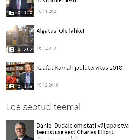
aastakoosolekut
16.11.2021
00:03:30
Algatus: Ole lahke!
16.1.2019
00:02:02
Raafat Kamali jõulutervitus 2018
19.12.2018
00:03:28
Loe seotud teemal
Daniel Dudale omistati väljapaistva
teenistuse eest Charles Elliott
Wenigeri medaljon