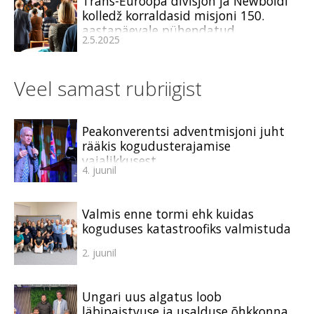
Trans-Euroopa divisjon ja Newboldi
kolledž korraldasid misjoni 150.
aastapäevale pühendatud
2.5.2025
konverentsi
Veel samast rubriigist
Peakonverentsi adventmisjoni juht
rääkis kogudusterajamise
vajalikkusest
4. juunil
Valmis enne tormi ehk kuidas
koguduses katastroofiks valmistuda
2. juunil
Ungari uus algatus loob
läbipaistvuse ja usalduse õhkkonna