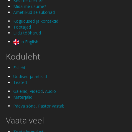
Kes me oleme?
Mida me usume?
Ametlikud seisukohad
Kogudused ja kontaktid
Töötajad
Liidu tööharud
In English
Koduleht
Esileht
Uudised ja artiklid
Teated
Galeriid
,
Videod
,
Audio
Materjalid
Päeva sõna
,
Pastor vastab
Vaata veel
Toeta kogudust