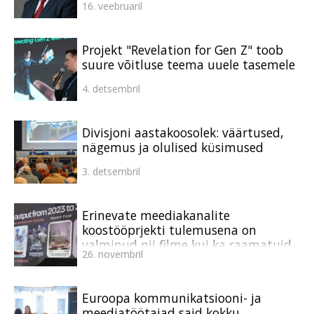
16. veebruaril
Projekt "Revelation for Gen Z" toob
suure võitluse teema uuele tasemele
4. detsembril
Divisjoni aastakoosolek: väärtused,
nägemus ja olulised küsimused
3. detsembril
Erinevate meediakanalite
koostööprjekti tulemusena on
valminud nii filme kui ka raamatuid
26. novembril
Euroopa kommunikatsiooni- ja
meediatöötajad said kokku