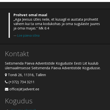
Prohvet omal maal
„Aga Jeesus ütles neile, et kusagil ei austata prohvetit
vähem kui ta oma kodukohas ja oma sugulaste juures
ja oma majas.“ Mk 6:4
Loe päeva sõna
Kontakt
Seitsmenda Päeva Adventistide Koguduste Eesti Liit kuulub
ülemaailmsesse Seitsmenda Päeva Adventistide Kogudusse.
Tondi 26, 11316, Tallinn
(+372) 734 3211
office(ät)advent.ee
Kogudus