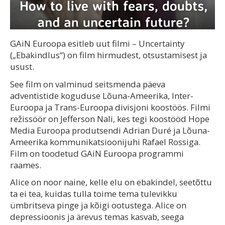
GAiN Euroopa esitleb uut filmi – Uncertainty
(„Ebakindlus“) on film hirmudest, otsustamisest ja
usust.
See film on valminud seitsmenda päeva
adventistide koguduse Lõuna-Ameerika, Inter-
Euroopa ja Trans-Euroopa divisjoni koostöös. Filmi
režissöör on Jefferson Nali, kes tegi koostööd Hope
Media Euroopa produtsendi Adrian Duré ja Lõuna-
Ameerika kommunikatsioonijuhi Rafael Rossiga.
Film on toodetud GAiN Euroopa programmi
raames.
Alice on noor naine, kelle elu on ebakindel, seetõttu
ta ei tea, kuidas tulla toime tema tulevikku
ümbritseva pinge ja kõigi ootustega. Alice on
depressioonis ja ärevus temas kasvab, seega