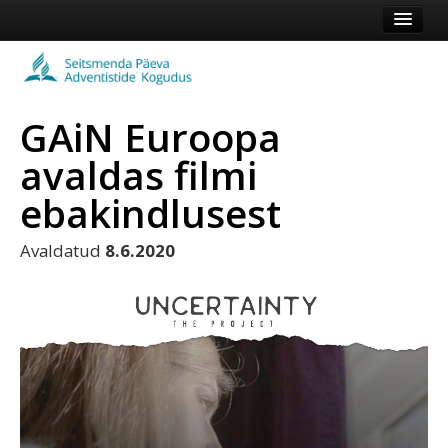
Esileht
Kogudus
GAiN Euroopa
Koduleht
avaldas filmi
Vaata veel
ebakindlusest
Logi sisse või registreeru
Avaldatud
8.6.2020