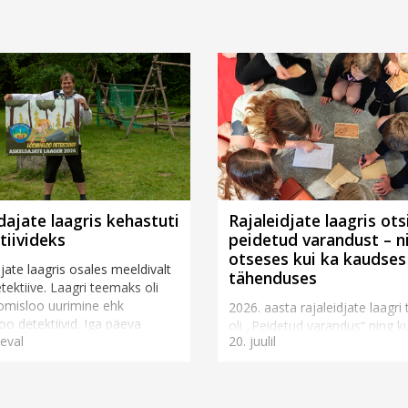
dajate laagris kehastuti
Rajaleidjate laagris ots
tiivideks
peidetud varandust – ni
otseses kui ka kaudses
jate laagris osales meeldivalt
tähenduses
etektiive. Laagri teemaks oli
loomisloo uurimine ehk
2026. aasta rajaleidjate laagr
oo detektiivid. Iga päeva
oli „Peidetud varandus“ ning ku
eval
20. juulil
unnis uurisime ühte osa.
juulil sai rajaleidjate lipp heisa
l päeval käsitlesim...
hümn lauldud, jagasid laagri
korraldajad Jaanus-Janari ja Kri
Kogerman kõig...