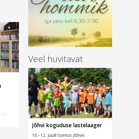
Veel huvitavat
a
 või
a.
Jõhvi koguduse lastelaager
as ja
10.–12. juulil toimus Jõhvis