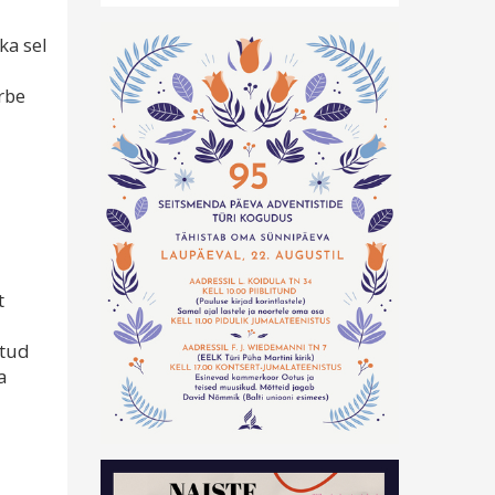
ka sel
arbe
t
htud
a