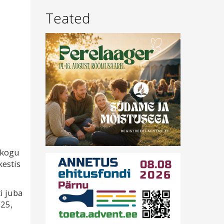
Teated
ukogu
kestis
i juba
025,