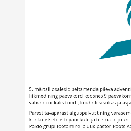
5. märtsil osalesid seitsmenda päeva adven
liikmed ning päevakord koosnes 9 päevakorr
vähem kui kaks tundi, kuid oli sisukas ja asja
Pärast tavapärast alguspalvust ning varasema
konkreetsete ettepanekute ja teemade juurde
Paide grupi toetamine ja uus pastor-koots 