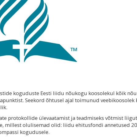
tistide koguduste Eesti liidu nõukogu koosolekul kõik nõ
apunktist. Seekord õhtusel ajal toimunud veebikoosolek 
lik.
te protokollide ülevaatamist ja teadmiseks võtmist liigut
, millest olulisemad olid: liidu ehitusfondi annetused 2
Kompassi kogudusele.