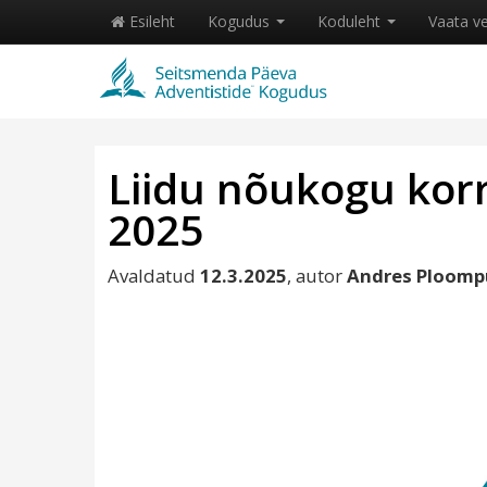
Esileht
Kogudus
Koduleht
Vaata v
Liidu nõukogu korr
2025
Avaldatud
12.3.2025
, autor
Andres Ploom