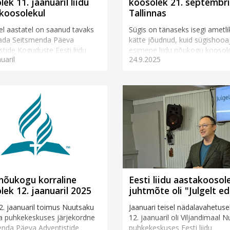
ek 11. jaanuaril liidu
koosolek 21. septembri
koosolekul
Tallinnas
el aastatel on saanud tavaks
Sügis on tänaseks isegi ametli
dada Seitsmenda Päeva
kätte jõudnud, kuid sügishooa
stide Koguduste Eesti liidu
esimene liidu nõukogu koosol
uaril
24.9.2025
imetatud aastakoosolekut
toimus veel päris suvisel ja so
ikuus, mil võetakse kokku
päeval Tallinnas Terve...
d aa...
 nõukogu korraline
Eesti liidu aastakoosol
lek 12. jaanuaril 2025
juhtmõte oli "Julgelt ed
12. jaanuaril toimus Nuutsaku
Jaanuari teisel nädalavahetusel
a puhkekeskuses järjekordne
12. jaanuaril oli Viljandimaal 
nda Päeva Adventistide
puhkekeskuses Eesti liidu