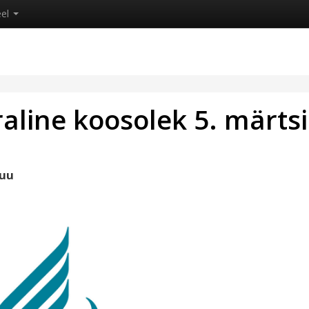
eel
aline koosolek 5. märtsi
puu