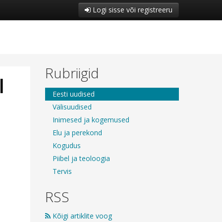
Logi sisse või registreeru
Rubriigid
l
Eesti uudised
Välisuudised
Inimesed ja kogemused
Elu ja perekond
Kogudus
Piibel ja teoloogia
Tervis
RSS
Kõigi artiklite voog