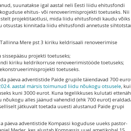
nud, suunatakse igal aastal neli Eesti liidu ehitusfondi
koguduse ehitus- või renoveerimisprojekti toetuseks. Nii 
stelt projektitaotlusi, mida liidu ehitusfondi kaudu võiks
ogu otsustas kinnitada liidu ehitusfondi annetuste sihtotst
 Tallinna Mere pst 3 kiriku keldrisaali renoveerimise
u sissepääsu projekti toetuseks;
jandi kiriku keldrikorruse renoveerimistööde toetuseks;
rekonstrueerimisprojekti toetuseks.
a päeva adventistide Paide grupile täiendavad 700 euro
2024. aastal märsis toimunud liidu nõukogu otsusele
, kui
tuseks kuni 3000 eurot. Kuna tegelikkuses kulutati ettenä
u nõukogu alles jäänud vahendid (ehk 700 eurot) eraldad
elliselt jätkuvalt toetada uuesti alustanud Paide grupi
da päeva adventistide Kompassi koguduse uueks pastor-
aniel Meder, kes alustab Kompassis uuel ametikohal 15.