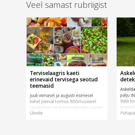
Veel samast rubriigist
Terviselaagris kaeti
Askel
erinevaid tervisega seotud
detek
teemasid
Askelda
palju d
Juuli viimasel ja augusti esimesel
Piibli 
kahel päeval toimus Rõõmusaarel
loomisl
järjekorras teine terviselaager. Laagri
Üleeile
Pühapä
piiblit
korraldaja, liidu tervisetöö juhi
Esimese
Angelika Käsu jaoks on oluline, et
terviselaagri tee...