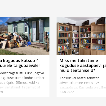
a kogudus kutsub 4.
Miks me tähistame
suurele talgupäevale!
koguduse aastapäevi j
muid teetähiseid?
dalat tagasi istus ühe Jõgeva
koguduse liikme kodus ümber
Käesoleval aastal tähistab
laua üpris rõõmus, kuid ka
adventliikumine Eestis 125.
evil seltskond. Tegemist oli
aastapäeva. Kas seda on vähe
25
24.8.2022
.
palju, polegi ehk oluline arutad
Pigem võib tekkida küsimus, k
mil...