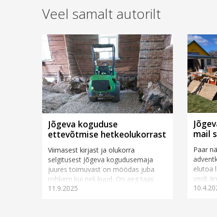
Veel samalt autorilt
Jõgev
Jõgeva koguduse
mail 
ettevõtmise hetkeolukorrast
Paar nä
Viimasest kirjast ja olukorra
advent
selgitusest Jõgeva kogudusemaja
elutoa 
juures toimuvast on möödas juba
veidi är
rohkem kui neli kuud. On aeg taas
10.4.20
11.9.2025
järjeko..
väike ülevaade anda. Kes vanast
kirikust m&ou...