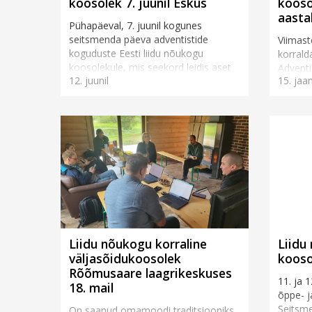
koosolek 7. juunil Eskus
koosol
aasta
Pühapäeval, 7. juunil kogunes
seitsmenda päeva adventistide
Viimast
koguduste Eesti liidu nõukogu
korral
koosolekule, mis seekord leidis aset
Adventi
12. juunil
15. jaan
Loovusmajas, Tagametsa külas,
nõndan
Harjumaal. Koosoleku päevakorras
jaanuar
o...
lõppenu
Liidu nõukogu korraline
Liidu
väljasõidukoosolek
kooso
Rõõmusaare laagrikeskuses
11. ja 
18. mail
õppe- j
Seitsme
On saanud omamoodi traditsiooniks,