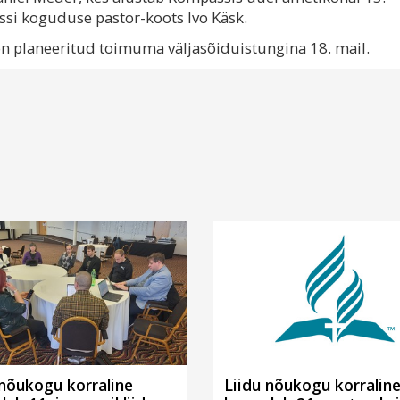
ssi koguduse pastor-koots Ivo Käsk.
on planeeritud toimuma väljasõiduistungina 18. mail.
 nõukogu korraline
Liidu nõukogu korralin