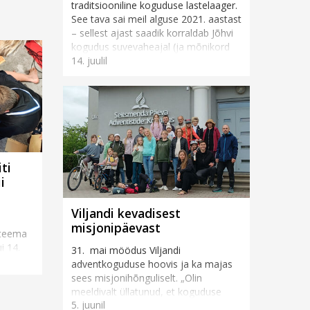
traditsiooniline koguduse lastelaager.
See tava sai meil alguse 2021. aastast
– sellest ajast saadik korraldab Jõhvi
kogudus suvevaheajal (ja mõnikord
14. juulil
ka muul vahea...
iti
i
Viljandi kevadisest
misjonipäevast
i teema
i 14.
31. mai möödus Viljandi
tud ja
adventkoguduse hoovis ja ka majas
sees misjonihõnguliselt. „Olin
sti
meeldivalt üllatunud, et koguduse
5. juunil
rahvas ja ka inimesed tänavalt tõid