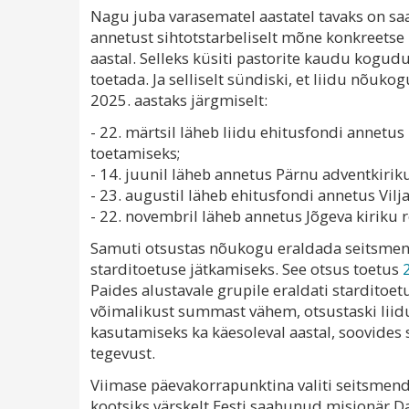
Nagu juba varasematel aastatel tavaks on saa
annetust sihtotstarbeliselt mõne konkreetse 
aastal. Selleks küsiti pastorite kaudu kogudu
toetada. Ja selliselt sündiski, et liidu nõuk
2025. aastaks järgmiselt:
- 22. märtsil läheb liidu ehitusfondi annetus
toetamiseks;
- 14. juunil läheb annetus Pärnu adventkirik
- 23. augustil läheb ehitusfondi annetus Vil
- 22. novembril läheb annetus Jõgeva kiriku 
Samuti otsustas nõukogu eraldada seitsmend
starditoetuse jätkamiseks. See otsus toetus
Paides alustavale grupile eraldati starditoe
võimalikust summast vähem, otsustaski liid
kasutamiseks ka käesoleval aastal, soovides s
tegevust.
Viimase päevakorrapunktina valiti seitsmen
kootsiks värskelt Eesti saabunud misjonär D