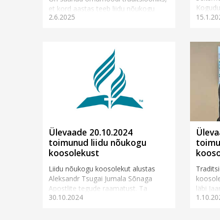
Kogudus
et kord aastas teeb liidu nõukogu
2.6.2025
15.1.20
mis tip
oma koosoleku kuskil mujal kui liidu
kontori ruumides Tallinnas. See on
mõeldud olema ka väikese tänuna
ehk...
Ülevaade 20.10.2024
Üleva
toimunud liidu nõukogu
toimu
koosolekust
kooso
Liidu nõukogu koosolekut alustas
Tradits
Aleksandr Tsugai Jumala Sõnaga
koosole
Apostlite tegude raamatust. Ta
läbi Ja
30.10.2024
1.10.20
pööras tähelepanu sellele, kuidas
nõukogu
Jeesuse järelkäijad koos olid ja...
avalikul