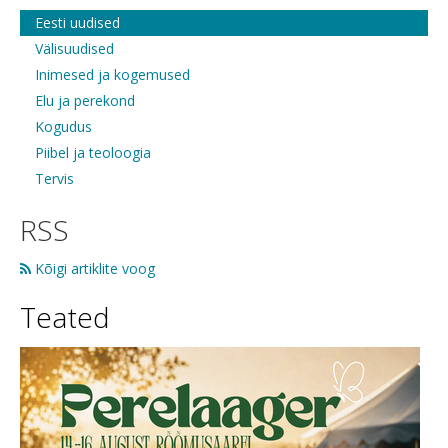
Eesti uudised
Välisuudised
Inimesed ja kogemused
Elu ja perekond
Kogudus
Piibel ja teoloogia
Tervis
RSS
Kõigi artiklite voog
Teated