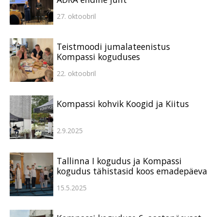
27. oktoobril
Teistmoodi jumalateenistus
Kompassi koguduses
22. oktoobril
Kompassi kohvik Koogid ja Kiitus
2.9.2025
Tallinna I kogudus ja Kompassi
kogudus tähistasid koos emadepäeva
15.5.2025