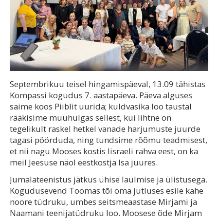
Septembrikuu teisel hingamispäeval, 13.09 tähistas
Kompassi kogudus 7. aastapäeva. Päeva alguses
saime koos Piiblit uurida; kuldvasika loo taustal
rääkisime muuhulgas sellest, kui lihtne on
tegelikult raskel hetkel vanade harjumuste juurde
tagasi pöörduda, ning tundsime rõõmu teadmisest,
et nii nagu Mooses kostis Iisraeli rahva eest, on ka
meil Jeesuse näol eestkostja Isa juures.
Jumalateenistus jätkus ühise laulmise ja ülistusega.
Kogudusevend Toomas tõi oma jutluses esile kahe
noore tüdruku, umbes seitsmeaastase Mirjami ja
Naamani teenijatüdruku loo. Moosese õde Mirjam