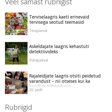
Veel samast rubriigist
Terviselaagris kaeti erinevaid
tervisega seotud teemasid
Teisipäeval
Askeldajate laagris kehastuti
detektiivideks
Pühapäeval
Rajaleidjate laagris otsiti peidetud
varandust – nii otseses kui ka
kaudses tähenduses
20. juulil
Rubriigid