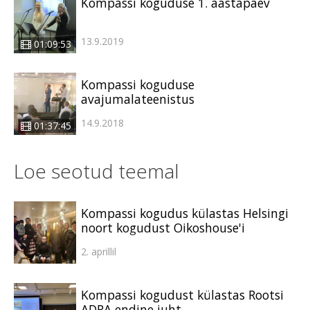
Kompassi koguduse 1. aastapäev
13.9.2019
01:09:53
Kompassi koguduse
avajumalateenistus
14.9.2018
01:37:45
Loe seotud teemal
Kompassi kogudus külastas Helsingi
noort kogudust Oikoshouse'i
2. aprillil
Kompassi kogudust külastas Rootsi
ADRA endine juht