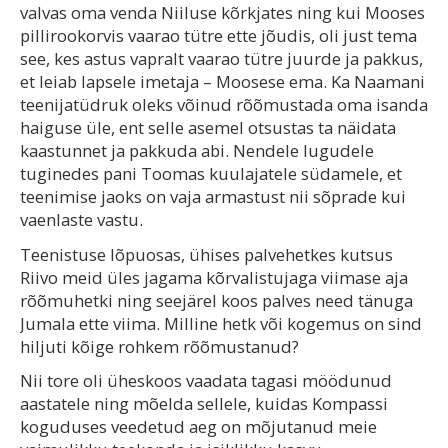
valvas oma venda Niiluse kõrkjates ning kui Mooses
pillirookorvis vaarao tütre ette jõudis, oli just tema
see, kes astus vapralt vaarao tütre juurde ja pakkus,
et leiab lapsele imetaja – Moosese ema. Ka Naamani
teenijatüdruk oleks võinud rõõmustada oma isanda
haiguse üle, ent selle asemel otsustas ta näidata
kaastunnet ja pakkuda abi. Nendele lugudele
tuginedes pani Toomas kuulajatele südamele, et
teenimise jaoks on vaja armastust nii sõprade kui
vaenlaste vastu.
Teenistuse lõpuosas, ühises palvehetkes kutsus
Riivo meid üles jagama kõrvalistujaga viimase aja
rõõmuhetki ning seejärel koos palves need tänuga
Jumala ette viima. Milline hetk või kogemus on sind
hiljuti kõige rohkem rõõmustanud?
Nii tore oli üheskoos vaadata tagasi möödunud
aastatele ning mõelda sellele, kuidas Kompassi
koguduses veedetud aeg on mõjutanud meie