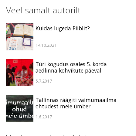
Veel samalt autorilt
Kuidas lugeda Piiblit?
14.10.2021
Türi kogudus osales 5. korda
aedlinna kohvikute päeval
5.7.2017
Tallinnas räägiti vaimumaailma
ohtudest meie ümber
1.6.2017