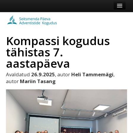
Esileht
Kogudus
Kompassi kogudus
Koduleht
tähistas 7.
Vaata veel
aastapäeva
Logi sisse või registreeru
Avaldatud
26.9.2025
, autor
Heli Tammemägi
,
autor
Mariin Tasang