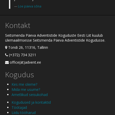
Loe päeva sõna
Kontakt
Seitsmenda Päeva Adventistide Koguduste Eesti Liit kuulub
ülemaailmsesse Seitsmenda Päeva Adventistide Kogudusse.
Tondi 26, 11316, Tallinn
(+372) 734 3211
office(ät)advent.ee
Kogudus
Kes me oleme?
Mida me usume?
Ametlikud seisukohad
Kogudused ja kontaktid
Töötajad
Liidu tööharud