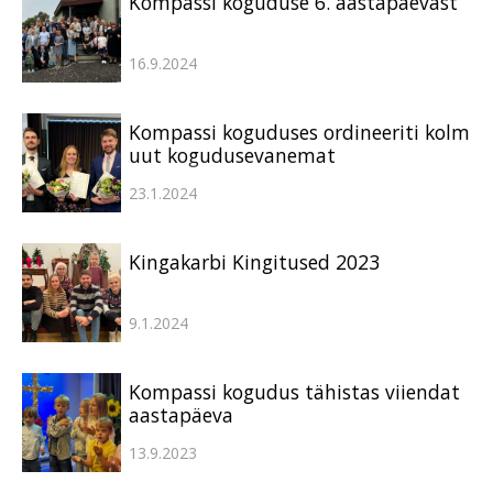
Kompassi koguduse 6. aastapäevast
16.9.2024
Kompassi koguduses ordineeriti kolm
uut kogudusevanemat
23.1.2024
Kingakarbi Kingitused 2023
9.1.2024
Kompassi kogudus tähistas viiendat
aastapäeva
13.9.2023