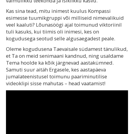
vaimulikku teekonda ja isiklikku kasvu.
Kas sina tead, mitu inimest kuulus Kompassi
esimesse tuumikgruppi või milliseid nimevalikuid
veel kaaluti? Lõunasöögi ajal toimunud viktoriinil
tuli kasuks, kui tiimis oli inimesi, kes on
kogudusega seotud selle algusaegadest peale.
Oleme kogudusena Taevaisale südamest tänulikud,
et Ta on meid senimaani kandnud, ning usaldame
Tema hoolde ka kõik järgnevad aastakümned.
Samuti suur aitäh Ergasele, kes aastapäeva
jumalateenistusel toimunu paariminutilise
videoklipi sisse mahutas – head vaatamist!