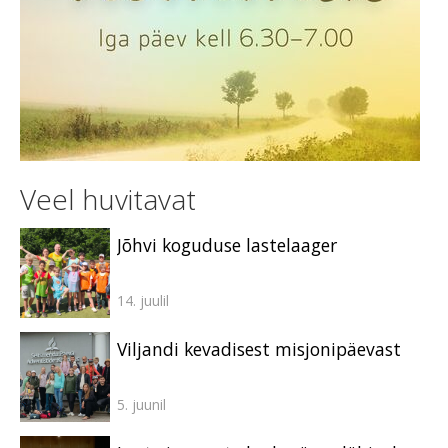
Veel huvitavat
Jõhvi koguduse lastelaager
14. juulil
Viljandi kevadisest misjonipäevast
5. juunil