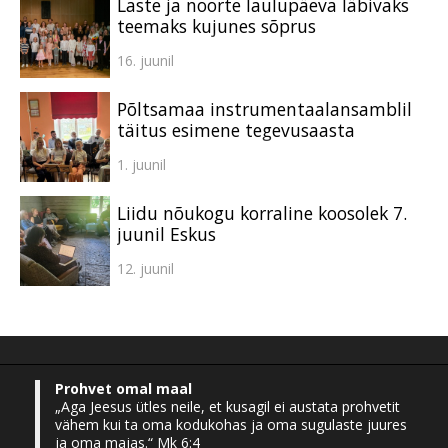
Laste ja noorte laulupäeva läbivaks
teemaks kujunes sõprus
16. juunil
Põltsamaa instrumentaalansamblil
täitus esimene tegevusaasta
1. juunil
Liidu nõukogu korraline koosolek 7.
juunil Eskus
12. juunil
Prohvet omal maal
„Aga Jeesus ütles neile, et kusagil ei austata prohvetit
vähem kui ta oma kodukohas ja oma sugulaste juures
ja oma majas.“ Mk 6:4