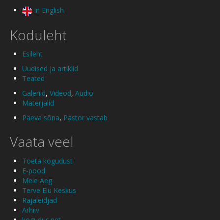
In English
Koduleht
Esileht
Uudised ja artiklid
Teated
Galeriid
,
Videod
,
Audio
Materjalid
Päeva sõna
,
Pastor vastab
Vaata veel
Toeta kogudust
E-pood
Meie Aeg
Terve Elu Keskus
Rajaleidjad
Arhiiv
kogudus.net