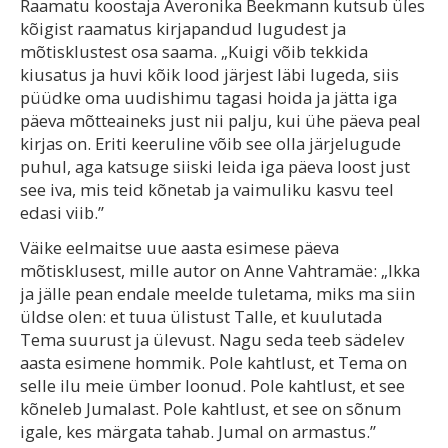
Raamatu koostaja Averonika Beekmann kutsub üles
kõigist raamatus kirjapandud lugudest ja
mõtisklustest osa saama. „Kuigi võib tekkida
kiusatus ja huvi kõik lood järjest läbi lugeda, siis
püüdke oma uudishimu tagasi hoida ja jätta iga
päeva mõtteaineks just nii palju, kui ühe päeva peal
kirjas on. Eriti keeruline võib see olla järjelugude
puhul, aga katsuge siiski leida iga päeva loost just
see iva, mis teid kõnetab ja vaimuliku kasvu teel
edasi viib.”
Väike eelmaitse uue aasta esimese päeva
mõtisklusest, mille autor on Anne Vahtramäe: „Ikka
ja jälle pean endale meelde tuletama, miks ma siin
üldse olen: et tuua ülistust Talle, et kuulutada
Tema suurust ja ülevust. Nagu seda teeb sädelev
aasta esimene hommik. Pole kahtlust, et Tema on
selle ilu meie ümber loonud. Pole kahtlust, et see
kõneleb Jumalast. Pole kahtlust, et see on sõnum
igale, kes märgata tahab. Jumal on armastus.”