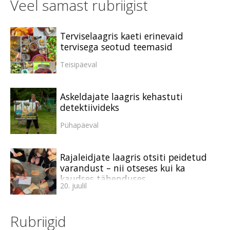
Veel samast rubriigist
Terviselaagris kaeti erinevaid
tervisega seotud teemasid
Teisipäeval
Askeldajate laagris kehastuti
detektiivideks
Pühapäeval
Rajaleidjate laagris otsiti peidetud
varandust – nii otseses kui ka
kaudses tähenduses
20. juulil
Rubriigid