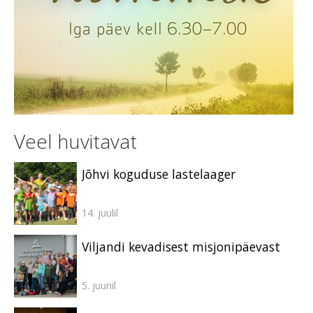
Veel huvitavat
Jõhvi koguduse lastelaager
14. juulil
Viljandi kevadisest misjonipäevast
5. juunil