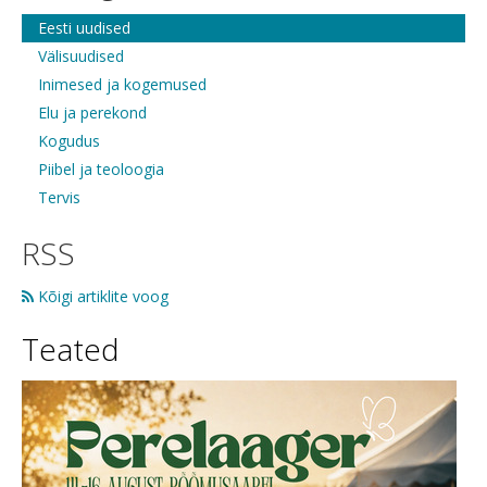
Eesti uudised
Välisuudised
Inimesed ja kogemused
Elu ja perekond
Kogudus
Piibel ja teoloogia
Tervis
RSS
Kõigi artiklite voog
Teated