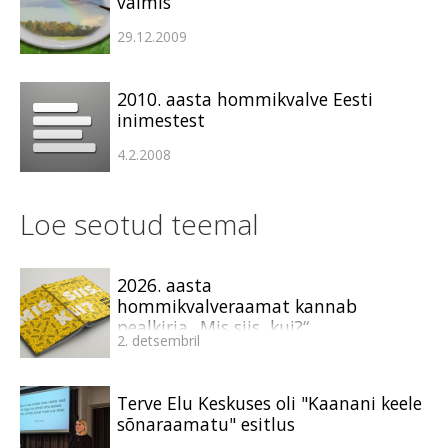
valmis
29.12.2009
2010. aasta hommikvalve Eesti
inimestest
4.2.2008
Loe seotud teemal
2026. aasta
hommikvalveraamat kannab
pealkirja „Mis siis, kui?“
2. detsembril
Terve Elu Keskuses oli "Kaanani keele
sõnaraamatu" esitlus