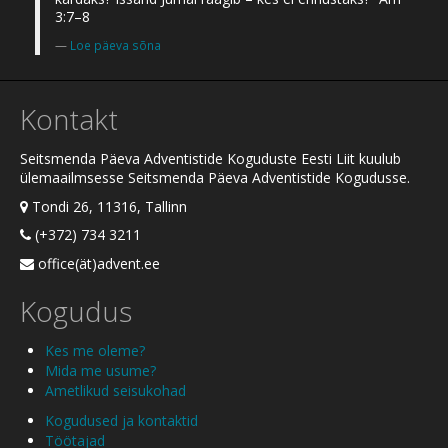
3:7–8
Loe päeva sõna
Kontakt
Seitsmenda Päeva Adventistide Koguduste Eesti Liit kuulub
ülemaailmsesse Seitsmenda Päeva Adventistide Kogudusse.
Tondi 26, 11316, Tallinn
(+372) 734 3211
office(ät)advent.ee
Kogudus
Kes me oleme?
Mida me usume?
Ametlikud seisukohad
Kogudused ja kontaktid
Töötajad