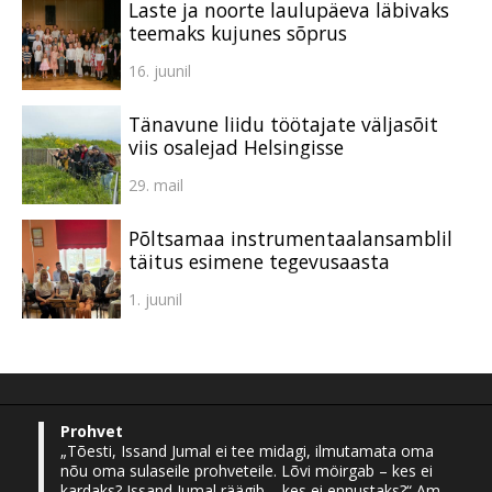
Laste ja noorte laulupäeva läbivaks
teemaks kujunes sõprus
16. juunil
Tänavune liidu töötajate väljasõit
viis osalejad Helsingisse
29. mail
Põltsamaa instrumentaalansamblil
täitus esimene tegevusaasta
1. juunil
Prohvet
„Tõesti, Issand Jumal ei tee midagi, ilmutamata oma
nõu oma sulaseile prohveteile. Lõvi möirgab – kes ei
kardaks? Issand Jumal räägib – kes ei ennustaks?“ Am