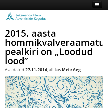
Esileht
Kogudus
2015. aasta
Koduleht
hommikvalveraamatu
Vaata veel
pealkiri on „Loodud
Logi sisse või registreeru
lood”
Avaldatud
27.11.2014
, allikas
Meie Aeg