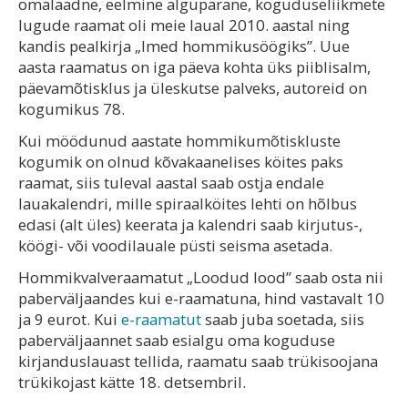
omalaadne, eelmine algupärane, koguduseliikmete
lugude raamat oli meie laual 2010. aastal ning
kandis pealkirja „Imed hommikusöögiks”. Uue
aasta raamatus on iga päeva kohta üks piiblisalm,
päevamõtisklus ja üleskutse palveks, autoreid on
kogumikus 78.
Kui möödunud aastate hommikumõtiskluste
kogumik on olnud kõvakaanelises köites paks
raamat, siis tuleval aastal saab ostja endale
lauakalendri, mille spiraalköites lehti on hõlbus
edasi (alt üles) keerata ja kalendri saab kirjutus-,
köögi- või voodilauale püsti seisma asetada.
Hommikvalveraamatut „Loodud lood” saab osta nii
paberväljaandes kui e-raamatuna, hind vastavalt 10
ja 9 eurot. Kui
e-raamatut
saab juba soetada, siis
paberväljaannet saab esialgu oma koguduse
kirjanduslauast tellida, raamatu saab trükisoojana
trükikojast kätte 18. detsembril.