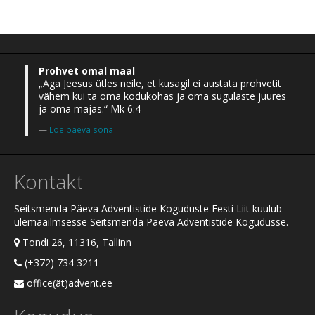
Prohvet omal maal
„Aga Jeesus ütles neile, et kusagil ei austata prohvetit
vähem kui ta oma kodukohas ja oma sugulaste juures
ja oma majas.“ Mk 6:4
Loe päeva sõna
Kontakt
Seitsmenda Päeva Adventistide Koguduste Eesti Liit kuulub
ülemaailmsesse Seitsmenda Päeva Adventistide Kogudusse.
Tondi 26, 11316, Tallinn
(+372) 734 3211
office(ät)advent.ee