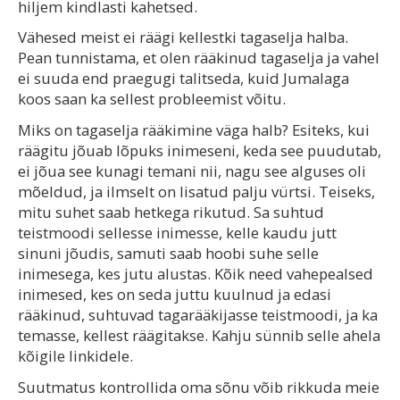
hiljem kindlasti kahetsed.
Vähesed meist ei räägi kellestki tagaselja halba.
Pean tunnistama, et olen rääkinud tagaselja ja vahel
ei suuda end praegugi talitseda, kuid Jumalaga
koos saan ka sellest probleemist võitu.
Miks on tagaselja rääkimine väga halb? Esiteks, kui
räägitu jõuab lõpuks inimeseni, keda see puudutab,
ei jõua see kunagi temani nii, nagu see alguses oli
mõeldud, ja ilmselt on lisatud palju vürtsi. Teiseks,
mitu suhet saab hetkega rikutud. Sa suhtud
teistmoodi sellesse inimesse, kelle kaudu jutt
sinuni jõudis, samuti saab hoobi suhe selle
inimesega, kes jutu alustas. Kõik need vahepealsed
inimesed, kes on seda juttu kuulnud ja edasi
rääkinud, suhtuvad tagarääkijasse teistmoodi, ja ka
temasse, kellest räägitakse. Kahju sünnib selle ahela
kõigile linkidele.
Suutmatus kontrollida oma sõnu võib rikkuda meie