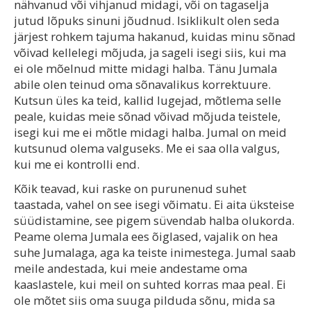
nähvanud või vihjanud midagi, või on tagaselja
jutud lõpuks sinuni jõudnud. Isiklikult olen seda
järjest rohkem tajuma hakanud, kuidas minu sõnad
võivad kellelegi mõjuda, ja sageli isegi siis, kui ma
ei ole mõelnud mitte midagi halba. Tänu Jumala
abile olen teinud oma sõnavalikus korrektuure.
Kutsun üles ka teid, kallid lugejad, mõtlema selle
peale, kuidas meie sõnad võivad mõjuda teistele,
isegi kui me ei mõtle midagi halba. Jumal on meid
kutsunud olema valguseks. Me ei saa olla valgus,
kui me ei kontrolli end.
Kõik teavad, kui raske on purunenud suhet
taastada, vahel on see isegi võimatu. Ei aita üksteise
süüdistamine, see pigem süvendab halba olukorda.
Peame olema Jumala ees õiglased, vajalik on hea
suhe Jumalaga, aga ka teiste inimestega. Jumal saab
meile andestada, kui meie andestame oma
kaaslastele, kui meil on suhted korras maa peal. Ei
ole mõtet siis oma suuga pilduda sõnu, mida sa