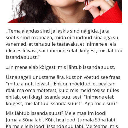
„Tema alandas sind ja laskis sind nälgida, ja ta
söötis sind mannaga, mida ei tundnud sina ega su
vanemad, et teha sulle teatavaks, et inimene ei ela
üksnes leivast, vaid inimene elab kõigest, mis lähtub
Issanda suust.“
...inimene elab kõigest, mis lähtub Issanda suust.
Üsna sageli unustame ära, kust on võetud see fraas
"mitte ainult leivast". Ehk on mõeldud, et peaksin
rääkima oma mõtetest, kuid mis meid tõsiselt üles
ehitab, on ikkagi Issanda suu, sest, "inimene elab
kõigest, mis lähtub Issanda suust". Aga meie suu?
Mis lähtub Issanda suust? Meie maailm loodi
Jumala Sõna läbi. Kõik hea loodi Jumala Sõna läbi.
Ka meie leib loodi issanda suu läbi. Me teame, mis