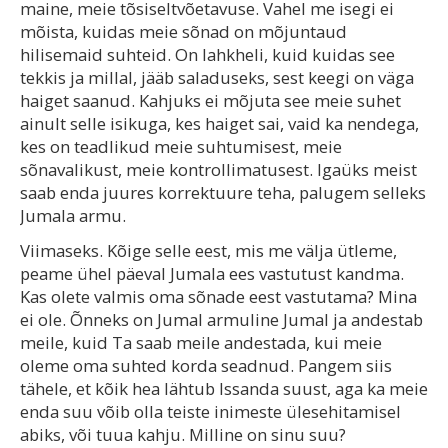
maine, meie tõsiseltvõetavuse. Vahel me isegi ei
mõista, kuidas meie sõnad on mõjuntaud
hilisemaid suhteid. On lahkheli, kuid kuidas see
tekkis ja millal, jääb saladuseks, sest keegi on väga
haiget saanud. Kahjuks ei mõjuta see meie suhet
ainult selle isikuga, kes haiget sai, vaid ka nendega,
kes on teadlikud meie suhtumisest, meie
sõnavalikust, meie kontrollimatusest. Igaüks meist
saab enda juures korrektuure teha, palugem selleks
Jumala armu.
Viimaseks. Kõige selle eest, mis me välja ütleme,
peame ühel päeval Jumala ees vastutust kandma.
Kas olete valmis oma sõnade eest vastutama? Mina
ei ole. Õnneks on Jumal armuline Jumal ja andestab
meile, kuid Ta saab meile andestada, kui meie
oleme oma suhted korda seadnud. Pangem siis
tähele, et kõik hea lähtub Issanda suust, aga ka meie
enda suu võib olla teiste inimeste ülesehitamisel
abiks, või tuua kahju. Milline on sinu suu?