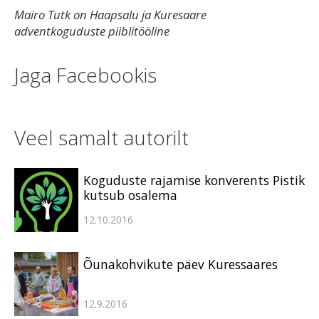
Mairo Tutk on Haapsalu ja Kuresaare
adventkoguduste piiblitööline
Jaga Facebookis
Veel samalt autorilt
Koguduste rajamise konverents Pistik
kutsub osalema
12.10.2016
Õunakohvikute päev Kuressaares
12.9.2016