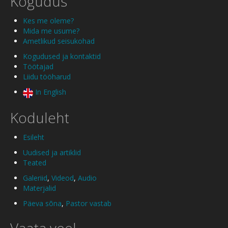
Kogudus
Kes me oleme?
Mida me usume?
Ametlikud seisukohad
Kogudused ja kontaktid
Töötajad
Liidu tööharud
In English
Koduleht
Esileht
Uudised ja artiklid
Teated
Galeriid
,
Videod
,
Audio
Materjalid
Päeva sõna
,
Pastor vastab