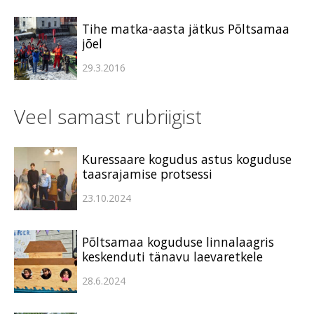
Tihe matka-aasta jätkus Põltsamaa
jõel
29.3.2016
Veel samast rubriigist
Kuressaare kogudus astus koguduse
taasrajamise protsessi
23.10.2024
Põltsamaa koguduse linnalaagris
keskenduti tänavu laevaretkele
28.6.2024