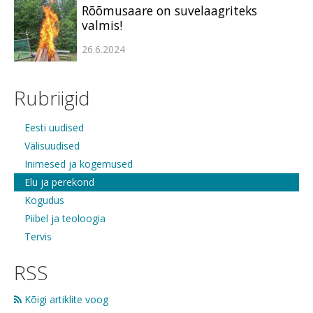
Rõõmusaare on suvelaagriteks
valmis!
26.6.2024
Rubriigid
Eesti uudised
Välisuudised
Inimesed ja kogemused
Elu ja perekond
Kogudus
Piibel ja teoloogia
Tervis
RSS
Kõigi artiklite voog