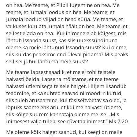
on hea. Me teame, et Piibli lugemine on hea. Me
teame, et Jumala loodus on hea. Me teame, et
Jumala loodud viljad on head süüa. Me teame, et
vaikuses kuulata Jumala häält on hea. Me teame, et
sellest elada on hea. Kui inimene elab kõigest, mis
lähtub Issanda suust, kas siis uuekssündinuna
oleme ka meie lähtunud Issanda suust? Kui oleme,
siis kuidas peaksime end üleval pidama? Mis peaks
sellisel juhul lähtuma meie suust?
Me teame lapsest saadik, et me ei tohi teistele
halvasti öelda. Lapsena mõistame, et me teeme
halvasti ütlemisega teisele haiget. Hiljem lisandub
teadmine, et ka suhted saavad niimoodi rikutud,
siis tuleb arusaamine, kui tõsiseltvõetav sa oled, ja
lõpuks saame ehk aru, et kui me halvasti ütleme,
siis kõige suurem kannataja oleme me ise. „Mis
inimesest välja tuleb, see rüvetab inimest.“ Mk 7:20
Me oleme kõik haiget saanud, kui keegi on meile