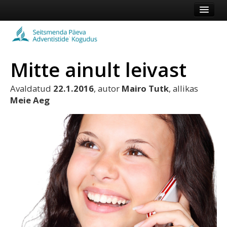
Esileht
Kogudus
Mitte ainult leivast
Koduleht
Vaata veel
Avaldatud
22.1.2016
, autor
Mairo Tutk
, allikas
Meie Aeg
Logi sisse või registreeru