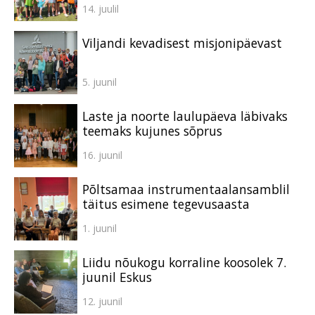
14. juulil
Viljandi kevadisest misjonipäevast
5. juunil
Laste ja noorte laulupäeva läbivaks
teemaks kujunes sõprus
16. juunil
Põltsamaa instrumentaalansamblil
täitus esimene tegevusaasta
1. juunil
Liidu nõukogu korraline koosolek 7.
juunil Eskus
12. juunil