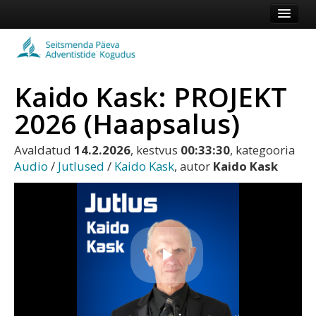
Esileht
Kogudus
Kaido Kask: PROJEKT
Koduleht
2026 (Haapsalus)
Vaata veel
Avaldatud
14.2.2026
, kestvus
00:33:30
, kategooria
Logi sisse või registreeru
Audio
/
Jutlused
/
Kaido Kask
, autor
Kaido Kask
Play