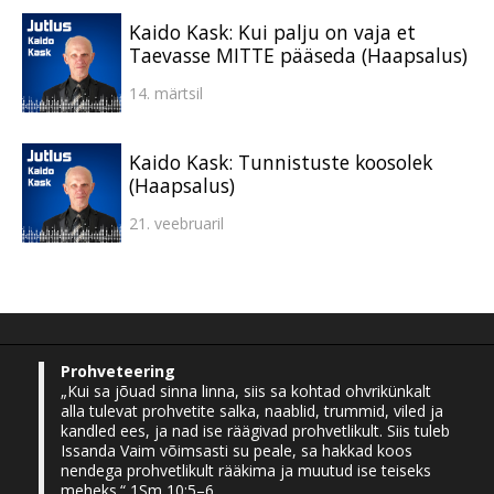
Kaido Kask: Kui palju on vaja et
Taevasse MITTE pääseda (Haapsalus)
14. märtsil
Kaido Kask: Tunnistuste koosolek
(Haapsalus)
21. veebruaril
Prohveteering
„Kui sa jõuad sinna linna, siis sa kohtad ohvrikünkalt
alla tulevat prohvetite salka, naablid, trummid, viled ja
kandled ees, ja nad ise räägivad prohvetlikult. Siis tuleb
Issanda Vaim võimsasti su peale, sa hakkad koos
nendega prohvetlikult rääkima ja muutud ise teiseks
meheks.“ 1Sm 10:5–6