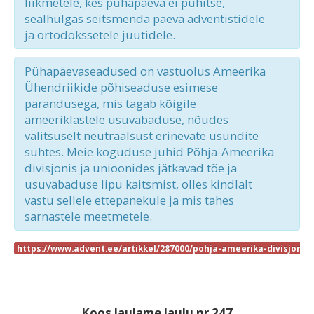
liikmetele, kes pühapäeva ei pühitse,
sealhulgas seitsmenda päeva adventistidele
ja ortodokssetele juutidele.
Pühapäevaseadused on vastuolus Ameerika
Ühendriikide põhiseaduse esimese
parandusega, mis tagab kõigile
ameeriklastele usuvabaduse, nõudes
valitsuselt neutraalsust erinevate usundite
suhtes. Meie koguduse juhid Põhja-Ameerika
divisjonis ja unioonides jätkavad tõe ja
usuvabaduse lipu kaitsmist, olles kindlalt
vastu sellele ettepanekule ja mis tahes
sarnastele meetmetele.
https://www.advent.ee/artikkel/287000/pohja-ameerika-divisjoni
Koos laulame laulu nr 247