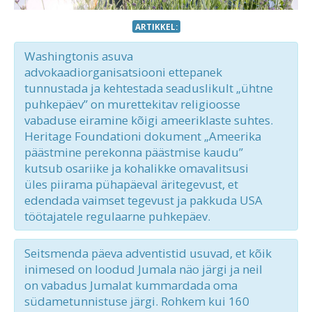
ARTIKKEL:
Washingtonis asuva
advokaadiorganisatsiooni ettepanek
tunnustada ja kehtestada seaduslikult „ühtne
puhkepäev” on murettekitav religioosse
vabaduse eiramine kõigi ameeriklaste suhtes.
Heritage Foundationi dokument „Ameerika
päästmine perekonna päästmise kaudu”
kutsub osariike ja kohalikke omavalitsusi
üles piirama pühapäeval äritegevust, et
edendada vaimset tegevust ja pakkuda USA
töötajatele regulaarne puhkepäev.
Seitsmenda päeva adventistid usuvad, et kõik
inimesed on loodud Jumala näo järgi ja neil
on vabadus Jumalat kummardada oma
südametunnistuse järgi. Rohkem kui 160