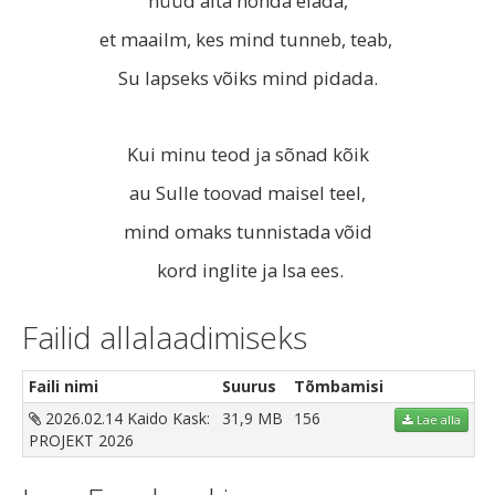
nüüd aita nõnda elada,
et maailm, kes mind tunneb, teab,
Su lapseks võiks mind pidada.
Kui minu teod ja sõnad kõik
au Sulle toovad maisel teel,
mind omaks tunnistada võid
kord inglite ja Isa ees.
Failid allalaadimiseks
Faili nimi
Suurus
Tõmbamisi
2026.02.14 Kaido Kask:
31,9 MB
156
Lae alla
PROJEKT 2026