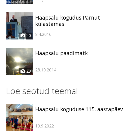
Haapsalu kogudus Pärnut
külastamas
8.4.2016
20
Haapsalu paadimatk
28.10.2014
29
Loe seotud teemal
Haapsalu koguduse 115. aastapäev
19.9.2022