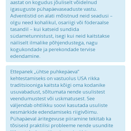
aastat on kogudus jõuliselt võidelnud
igasuguste pühapäevaseaduste vastu.
Adventistid on alati mõistnud neid seadusi –
olgu need kohalikul, osariigi või föderaalse
tasandil – kui katseid sundida
südametunnistust, isegi kui neid kaitstakse
näiliselt ilmalike põhjendustega, nagu
kogukondade ja perekondade tervise
edendamine.
Ettepanek „ühtse puhkepäeva”
kehtestamiseks on vastuolus USA rikka
traditsiooniga kaitsta kõigi oma kodanike
usuvabadust, sõltumata nende usulistest
veendumustest või uskmatusest. See
väljendab ohtlikku soovi kasutada usuliste
eesmärkide edendamiseks riigivõimu.
Pühapäeval äritegevuse piiramine tekitab ka
tõsiseid praktilisi probleeme nende usundite