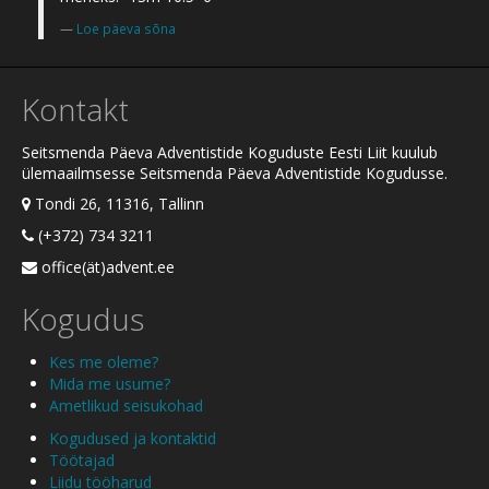
Loe päeva sõna
Kontakt
Seitsmenda Päeva Adventistide Koguduste Eesti Liit kuulub
ülemaailmsesse Seitsmenda Päeva Adventistide Kogudusse.
Tondi 26, 11316, Tallinn
(+372) 734 3211
office(ät)advent.ee
Kogudus
Kes me oleme?
Mida me usume?
Ametlikud seisukohad
Kogudused ja kontaktid
Töötajad
Liidu tööharud