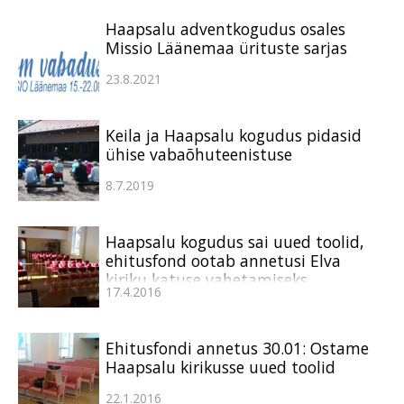
Haapsalu adventkogudus osales
Missio Läänemaa ürituste sarjas
23.8.2021
Keila ja Haapsalu kogudus pidasid
ühise vabaõhuteenistuse
8.7.2019
Haapsalu kogudus sai uued toolid,
ehitusfond ootab annetusi Elva
kiriku katuse vahetamiseks
17.4.2016
Ehitusfondi annetus 30.01: Ostame
Haapsalu kirikusse uued toolid
22.1.2016