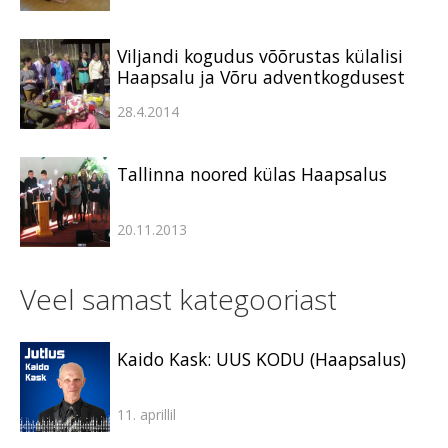
Viljandi kogudus võõrustas külalisi
Haapsalu ja Võru adventkogdusest
28.4.2014
Tallinna noored külas Haapsalus
20.11.2013
Veel samast kategooriast
Kaido Kask: UUS KODU (Haapsalus)
11. aprillil