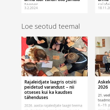
teener
rajale
3.2.2024
18.11.2
Loe seotud teemal
Rajaleidjate laagris otsiti
Askeld
peidetud varandust – nii
2026
otseses kui ka kaudses
21. vee
tähenduses
teadmis
6.–19. 
2026. aasta rajaleidjate laagri teema
osas. Pi