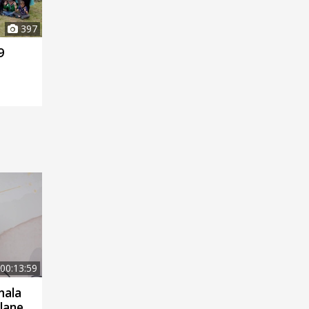
397
9
00:13:59
mala
glane