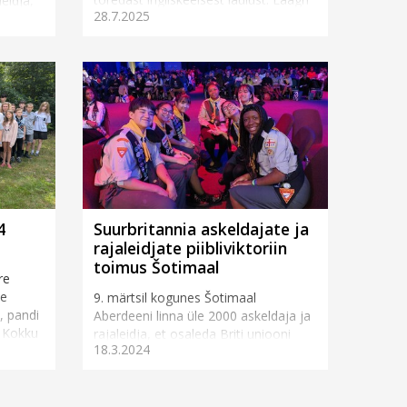
eidja,
28.7.2025
üks eestvedajaid Eric Richar...
ppea...
4
Suurbritannia askeldajate ja
rajaleidjate piibliviktoriin
toimus Šotimaal
re
te
9. märtsil kogunes Šotimaal
, pandi
Aberdeeni linna üle 2000 askeldaja ja
a. Kokku
rajaleidja, et osaleda Briti uniooni
18.3.2024
populaarses ülemaailmses
piibliviktoriinis (The Adventurer and
Pathfinder B...