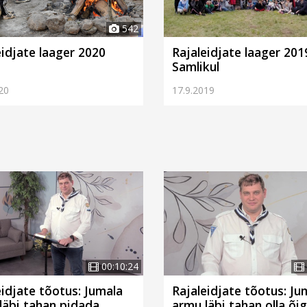
542
eidjate laager 2020
Rajaleidjate laager 201
Samlikul
20
17.9.2019
00:10:24
eidjate tõotus: Jumala
Rajaleidjate tõotus: Ju
läbi tahan pidada
armu läbi tahan olla õi