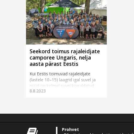
Seekord toimus rajaleidjate
camporee Ungaris, nelja
aasta pärast Eestis
Kui Eestis toimuvad rajaleidjate
(lastele 10–15) laagrid igal suvel ja
nüüd on kolmel suvel korraldatud
8.8.2023
eraldi ka askeldajate (kuni
10aastased) laager, siis Trans-
Euroopa divisjoni raj...
Prohvet