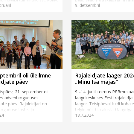
peab teadma askeldaja ja rajal
bruaril
9. detsembril
, Tartust ja Põltsamaalt.
kes soovib täita tähtede ja
atest ...
astronoomia märgi nõudeid. Õ
ptembril oli üleilmne
Rajaleidjate laager 202
eidjate päev
„Minu Isa majas“
späev, 21. september oli
9.–14. juulil toimus Rõõmusaa
ses adventkoguduses
laagrikeskuses Eesti rajaleidja
djate päev. Rajaleidjad on
laager. Teisipäeval tuldi kohale
oguduse laste- ja
telgid püsti ja alustati laagrig
24
18.7.2024
rganisatsioon, mis tegutseb
oli umbes 30 laagrilist...
e koguduste tasandil, kuid...