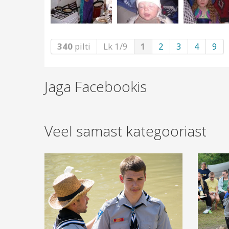
340
pilti
Lk 1/9
1
2
3
4
9
Jaga Facebookis
Veel samast kategooriast