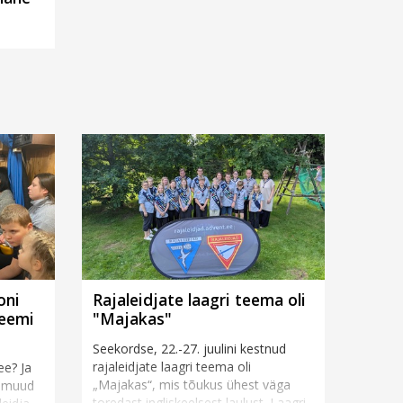
oni
Rajaleidjate laagri teema oli
teemi
"Majakas"
Seekordse, 22.-27. juulini kestnud
rajaleidjate laagri teema oli
ee? Ja
„Majakas“, mis tõukus ühest väga
t muud
toredast ingliskeelsest laulust. Laagri