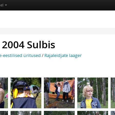
eel
 2004 Sulbis
e-eestilised üritused
/
Rajaleidjate laager