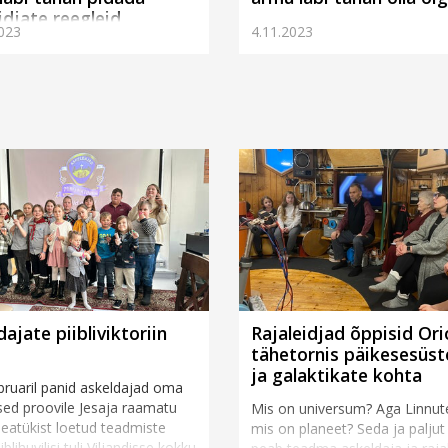
idjate reegleid
023
4.11.2023
ajate piibliviktoriin
Rajaleidjad õppisid Ori
tähetornis päikesesüs
ja galaktikate kohta
bruaril panid askeldajad oma
ed proovile Jesaja raamatu
Mis on universum? Aga Linnut
peatükist loetud teadmiste
mis on planeet? Seda ja palju
iblihuvilisi tuli Viljandisse kokku