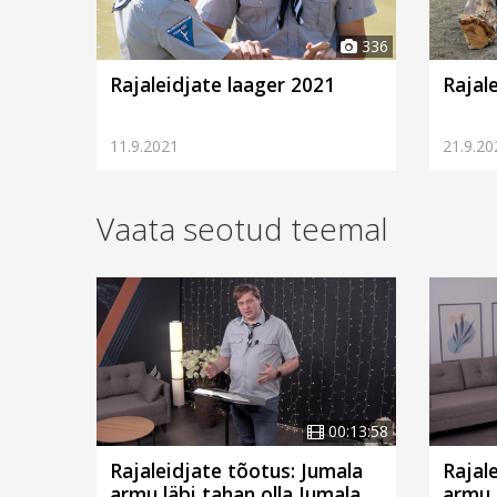
336
Rajaleidjate laager 2021
Rajal
11.9.2021
21.9.20
Vaata seotud teemal
00:13:58
Rajaleidjate tõotus: Jumala
Rajal
armu läbi tahan olla Jumala
armu 