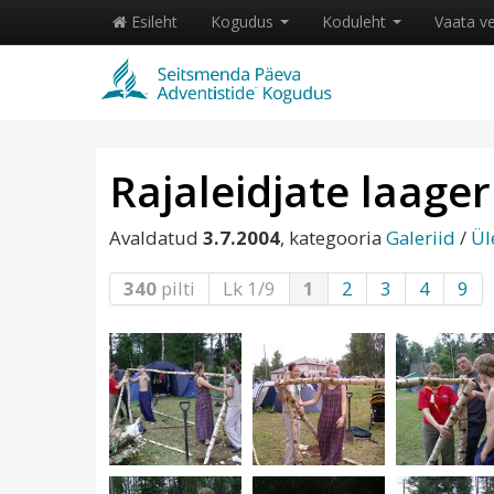
Esileht
Kogudus
Koduleht
Vaata v
Rajaleidjate laager
Avaldatud
3.7.2004
, kategooria
Galeriid
/
Ül
340
pilti
Lk 1/9
1
2
3
4
9