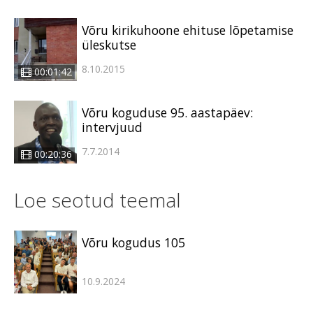
Võru kirikuhoone ehituse lõpetamise
üleskutse
8.10.2015
00:01:42
Võru koguduse 95. aastapäev:
intervjuud
7.7.2014
00:20:36
Loe seotud teemal
Võru kogudus 105
10.9.2024