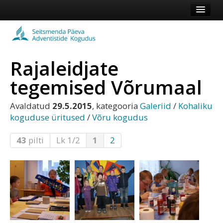
Esileht
Kogudus
Rajaleidjate
Koduleht
tegemised Võrumaal
Vaata veel
Avaldatud
29.5.2015
, kategooria
Galeriid
/
Kohaliku
Logi sisse või registreeru
koguduse üritused
/
Võru kogudus
43
pilti
Lk 1/2
1
2