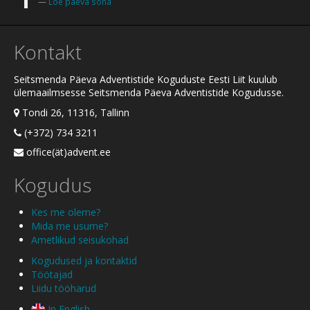
Loe päeva sõna
Kontakt
Seitsmenda Päeva Adventistide Koguduste Eesti Liit kuulub
ülemaailmsesse Seitsmenda Päeva Adventistide Kogudusse.
Tondi 26, 11316, Tallinn
(+372) 734 3211
office(ät)advent.ee
Kogudus
Kes me oleme?
Mida me usume?
Ametlikud seisukohad
Kogudused ja kontaktid
Töötajad
Liidu tööharud
In English