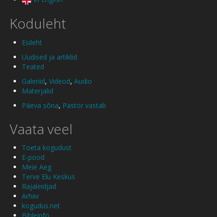
Koduleht
Esileht
Uudised ja artiklid
Teated
Galeriid
,
Videod
,
Audio
Materjalid
Päeva sõna
,
Pastor vastab
Vaata veel
Toeta kogudust
E-pood
Meie Aeg
Terve Elu Keskus
Rajaleidjad
Arhiiv
kogudus.net
Bibleinfo