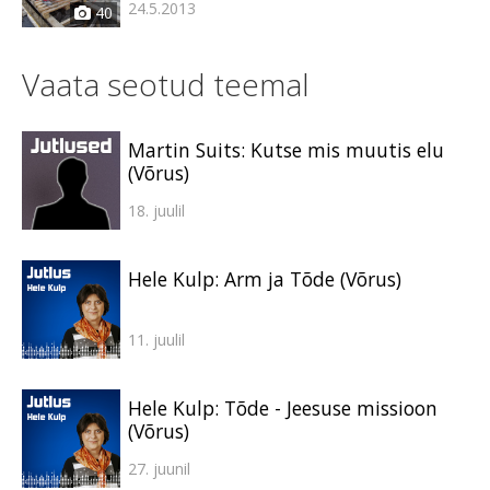
24.5.2013
40
Vaata seotud teemal
Martin Suits: Kutse mis muutis elu
(Võrus)
18. juulil
Hele Kulp: Arm ja Tõde (Võrus)
11. juulil
Hele Kulp: Tõde - Jeesuse missioon
(Võrus)
27. juunil